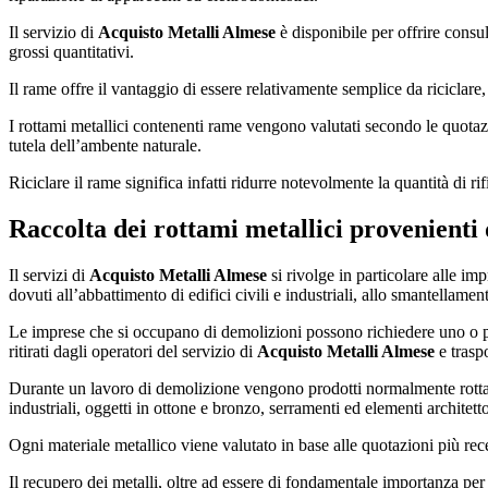
Il servizio di
Acquisto Metalli Almese
è disponibile per offrire consul
grossi quantitativi.
Il rame offre il vantaggio di essere relativamente semplice da riciclare, e
I rottami metallici contenenti rame vengono valutati secondo le quotazio
tutela dell’ambente naturale.
Riciclare il rame significa infatti ridurre notevolmente la quantità di ri
Raccolta dei rottami metallici provenienti 
Il servizi di
Acquisto Metalli Almese
si rivolge in particolare alle im
dovuti all’abbattimento di edifici civili e industriali, allo smantellame
Le imprese che si occupano di demolizioni possono richiedere uno o più
ritirati dagli operatori del servizio di
Acquisto Metalli Almese
e traspo
Durante un lavoro di demolizione vengono prodotti normalmente rottami me
industriali, oggetti in ottone e bronzo, serramenti ed elementi architetto
Ogni materiale metallico viene valutato in base alle quotazioni più rece
Il recupero dei metalli, oltre ad essere di fondamentale importanza per