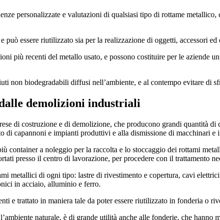
enze personalizzate e valutazioni di qualsiasi tipo di rottame metallico, co
 può essere riutilizzato sia per la realizzazione di oggetti, accessori ed e
ni più recenti del metallo usato, e possono costituire per le aziende un 
fiuti non biodegradabili diffusi nell’ambiente, e al contempo evitare di sf
dalle demolizioni industriali
prese di costruzione e di demolizione, che producono grandi quantità di d
nto di capannoni e impianti produttivi e alla dismissione di macchinari e i
 container a noleggio per la raccolta e lo stoccaggio dei rottami metalli
rtati presso il centro di lavorazione, per procedere con il trattamento nec
tallici di ogni tipo: lastre di rivestimento e copertura, cavi elettrici e
nici in acciaio, alluminio e ferro.
nti e trattato in maniera tale da poter essere riutilizzato in fonderia o 
 l’ambiente naturale, è di grande utilità anche alle fonderie, che hanno