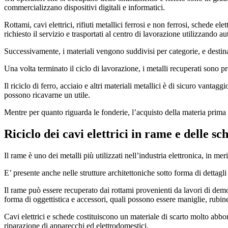
commercializzano dispositivi digitali e informatici.
Rottami, cavi elettrici, rifiuti metallici ferrosi e non ferrosi, schede e
richiesto il servizio e trasportati al centro di lavorazione utilizzando au
Successivamente, i materiali vengono suddivisi per categorie, e destina
Una volta terminato il ciclo di lavorazione, i metalli recuperati sono pr
Il riciclo di ferro, acciaio e altri materiali metallici è di sicuro vanta
possono ricavarne un utile.
Mentre per quanto riguarda le fonderie, l’acquisto della materia prima
Riciclo dei cavi elettrici in rame e delle sc
Il rame è uno dei metalli più utilizzati nell’industria elettronica, in mer
E’ presente anche nelle strutture architettoniche sotto forma di dettagli 
Il rame può essere recuperato dai rottami provenienti da lavori di demoli
forma di oggettistica e accessori, quali possono essere maniglie, rubine
Cavi elettrici e schede costituiscono un materiale di scarto molto abbo
riparazione di apparecchi ed elettrodomestici.