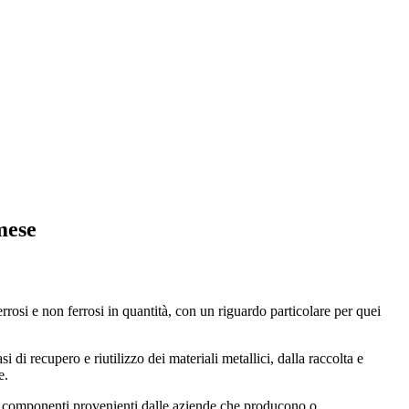
mese
errosi e non ferrosi in quantità, con un riguardo particolare per quei
asi di recupero e riutilizzo dei materiali metallici, dalla raccolta e
e.
e i componenti provenienti dalle aziende che producono o