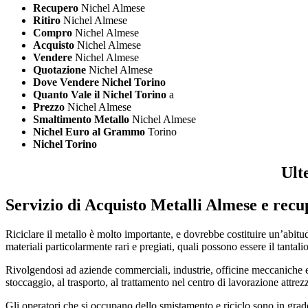
Recupero
Nichel Almese
Ritiro
Nichel Almese
Compro
Nichel Almese
Acquisto
Nichel Almese
Vendere
Nichel Almese
Quotazione
Nichel Almese
Dove Vendere Nichel Torino
Quanto Vale il Nichel Torino
a
Prezzo
Nichel Almese
Smaltimento Metallo
Nichel Almese
Nichel Euro al Grammo
Torino
Nichel Torino
Ult
Servizio di
Acquisto Metalli Almese
e recu
Riciclare il metallo è molto importante, e dovrebbe costituire un’abitud
materiali particolarmente rari e pregiati, quali possono essere il tantalio
Rivolgendosi ad aziende commerciali, industrie, officine meccaniche e a
stoccaggio, al trasporto, al trattamento nel centro di lavorazione attrez
Gli operatori che si occupano dello smistamento e riciclo sono in grad