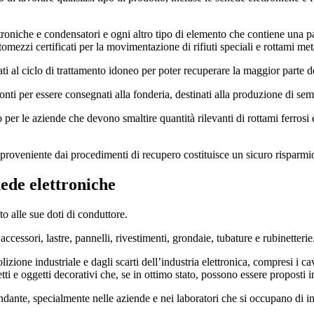
lettroniche e condensatori e ogni altro tipo di elemento che contiene una p
tomezzi certificati per la movimentazione di rifiuti speciali e rottami meta
ti al ciclo di trattamento idoneo per poter recuperare la maggior parte d
onti per essere consegnati alla fonderia, destinati alla produzione di sem
ggio per le aziende che devono smaltire quantità rilevanti di rottami ferros
 proveniente dai procedimenti di recupero costituisce un sicuro risparmi
hede elettroniche
ito alle sue doti di conduttore.
accessori, lastre, pannelli, rivestimenti, grondaie, tubature e rubinetterie
zione industriale e dagli scarti dell’industria elettronica, compresi i cav
tti e oggetti decorativi che, se in ottimo stato, possono essere proposti 
ndante, specialmente nelle aziende e nei laboratori che si occupano di i