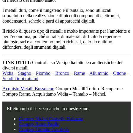
di mercato del metallo usato.
I metalli duri, come il tungsteno e il tantalio, sono utilizzati
soprattutto nella realizzazione di piccoli componenti elettronici,
condensatori, schede e parti di apparecchi digitali.
Il riciclo di questo tipo di metalli è molto importante per l’ambiente e
per l’economia, poiché si tratta di materiali difficili da reperire e
piuttosto rari e al contempo molto richiesti, dato il continuo
diffondersi degli strumenti digitali.
LINK UTILI:
Controlla su Wikipedia tutte le caratteristiche dei
diversi metalli
Widia
–
Stagno
–
Piombo
–
Bronzo
–
Rame
–
Alluminio
–
Ottone
–
Vendi i tuoi rottami
Acquisto Metalli Bussoleno
Compro Metalli Torino. Recupero e
Compro Rame. Acquistiamo Widia – Tantalio – Nichel.
Effettuiamo il servizio anche in queste zone:
Compro Nichel Cinisello Balsamo
Compro Rame Paullo
Compro Tantalio Gambolò