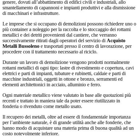
genere, dovuti all’abbattimento di edifici civili e industriali, allo
smantellamento di capannoni e impianti produttivi e alla dismissione
di macchinari e infrastrutture.
Le imprese che si occupano di demolizioni possono richiedere uno o
più container a noleggio per la raccolta e lo stoccaggio dei rottami
metallici e dei detriti provenienti dal cantiere, che verranno
successivamente ritirati dagli operatori del servizio di
Acquisto
Metalli Bussoleno
e trasportati presso il centro di lavorazione, per
procedere con il trattamento necessario al riciclo.
Durante un lavoro di demolizione vengono prodotti normalmente
rottami metallici di ogni tipo: lastre di rivestimento e copertura, cavi
elettrici e parti di impianti, tubature e rubinetti, caldaie e parti di
macchine industriali, oggetti in ottone e bronzo, serramenti ed
elementi architettonici in acciaio, alluminio e ferro.
Ogni materiale metallico viene valutato in base alle quotazioni più
recenti e trattato in maniera tale da poter essere riutilizzato in
fonderia o rivenduto come metallo usato.
Il recupero dei metalli, oltre ad essere di fondamentale importanza
per l’ambiente naturale, è di grande utilità anche alle fonderie, che
hanno modo di acquistare una materia prima di buona qualità ad un
costo notevolmente inferiore.