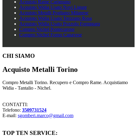
Acquisto Rame Carignano
Acquisto Widia Usato Novi Ligure
Acquisto Metalli Pogliano Milanese
Acquisto Widia Usato Trezzano Rosa
Acquisto Widia Usato Pozzolo Formigaro
Compro Nichel Pontecurone
Compro Nichel Forno Canavese
Footer
CHI SIAMO
Acquisto Metalli Torino
Compro Metalli Torino. Recupero e Compro Rame. Acquistiamo
Widia - Tantalio - Nichel.
CONTATTI:
Telefono:
3509731524
E-mail:
sgomberi.marco@gmail.com
TOP TEN SERVICE: