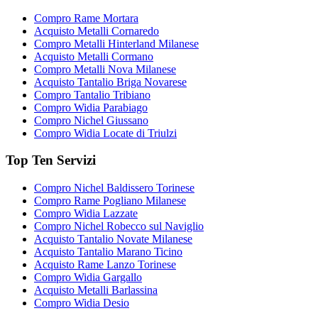
Compro Rame Mortara
Acquisto Metalli Cornaredo
Compro Metalli Hinterland Milanese
Acquisto Metalli Cormano
Compro Metalli Nova Milanese
Acquisto Tantalio Briga Novarese
Compro Tantalio Tribiano
Compro Widia Parabiago
Compro Nichel Giussano
Compro Widia Locate di Triulzi
Top Ten Servizi
Compro Nichel Baldissero Torinese
Compro Rame Pogliano Milanese
Compro Widia Lazzate
Compro Nichel Robecco sul Naviglio
Acquisto Tantalio Novate Milanese
Acquisto Tantalio Marano Ticino
Acquisto Rame Lanzo Torinese
Compro Widia Gargallo
Acquisto Metalli Barlassina
Compro Widia Desio