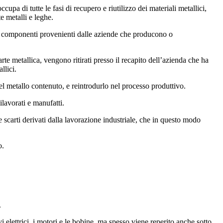
occupa di tutte le fasi di recupero e riutilizzo dei materiali metallici,
e metalli e leghe.
e i componenti provenienti dalle aziende che producono o
arte metallica, vengono ritirati presso il recapito dell’azienda che ha
llici.
el metallo contenuto, e reintrodurlo nel processo produttivo.
ilavorati e manufatti.
i e scarti derivati dalla lavorazione industriale, che in questo modo
o.
.
i elettrici, i motori e le bobine, ma spesso viene reperito anche sotto