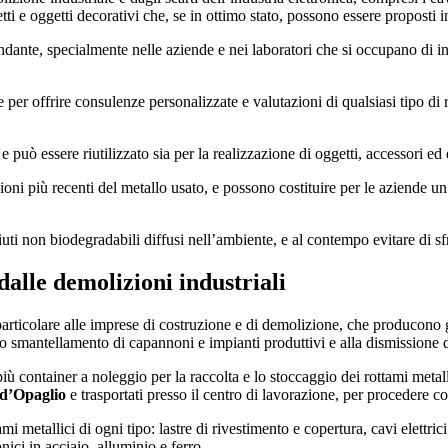
tti e oggetti decorativi che, se in ottimo stato, possono essere proposti 
ndante, specialmente nelle aziende e nei laboratori che si occupano di i
 per offrire consulenze personalizzate e valutazioni di qualsiasi tipo di r
 può essere riutilizzato sia per la realizzazione di oggetti, accessori ed e
ni più recenti del metallo usato, e possono costituire per le aziende un 
fiuti non biodegradabili diffusi nell’ambiente, e al contempo evitare di sf
dalle demolizioni industriali
particolare alle imprese di costruzione e di demolizione, che producono gr
allo smantellamento di capannoni e impianti produttivi e alla dismissione d
 container a noleggio per la raccolta e lo stoccaggio dei rottami metalli
 d’Opaglio
e trasportati presso il centro di lavorazione, per procedere con
tallici di ogni tipo: lastre di rivestimento e copertura, cavi elettrici e
nici in acciaio, alluminio e ferro.