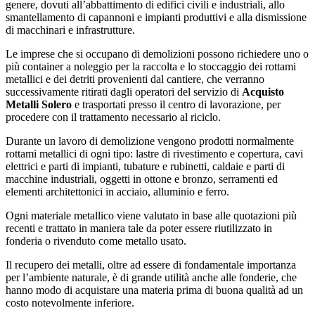
genere, dovuti all’abbattimento di edifici civili e industriali, allo
smantellamento di capannoni e impianti produttivi e alla dismissione
di macchinari e infrastrutture.
Le imprese che si occupano di demolizioni possono richiedere uno o
più container a noleggio per la raccolta e lo stoccaggio dei rottami
metallici e dei detriti provenienti dal cantiere, che verranno
successivamente ritirati dagli operatori del servizio di
Acquisto
Metalli Solero
e trasportati presso il centro di lavorazione, per
procedere con il trattamento necessario al riciclo.
Durante un lavoro di demolizione vengono prodotti normalmente
rottami metallici di ogni tipo: lastre di rivestimento e copertura, cavi
elettrici e parti di impianti, tubature e rubinetti, caldaie e parti di
macchine industriali, oggetti in ottone e bronzo, serramenti ed
elementi architettonici in acciaio, alluminio e ferro.
Ogni materiale metallico viene valutato in base alle quotazioni più
recenti e trattato in maniera tale da poter essere riutilizzato in
fonderia o rivenduto come metallo usato.
Il recupero dei metalli, oltre ad essere di fondamentale importanza
per l’ambiente naturale, è di grande utilità anche alle fonderie, che
hanno modo di acquistare una materia prima di buona qualità ad un
costo notevolmente inferiore.