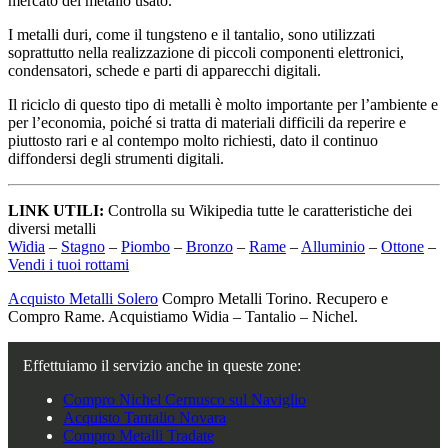
mercato del metallo usato.
I metalli duri, come il tungsteno e il tantalio, sono utilizzati
soprattutto nella realizzazione di piccoli componenti elettronici,
condensatori, schede e parti di apparecchi digitali.
Il riciclo di questo tipo di metalli è molto importante per l’ambiente e
per l’economia, poiché si tratta di materiali difficili da reperire e
piuttosto rari e al contempo molto richiesti, dato il continuo
diffondersi degli strumenti digitali.
LINK UTILI:
Controlla su Wikipedia tutte le caratteristiche dei
diversi metalli
Widia
–
Stagno
–
Piombo
–
Bronzo
–
Rame
–
Alluminio
–
Ottone
–
Vendi i tuoi rottami
Acquisto Metalli Solero
Compro Metalli Torino. Recupero e
Compro Rame. Acquistiamo Widia – Tantalio – Nichel.
Effettuiamo il servizio anche in queste zone:
Compro Nichel Cernusco sul Naviglio
Acquisto Tantalio Novara
Compro Metalli Tradate