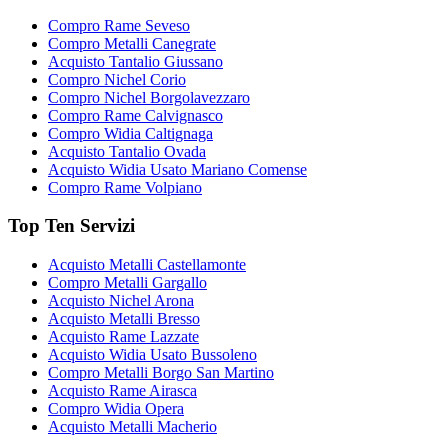
Compro Rame Seveso
Compro Metalli Canegrate
Acquisto Tantalio Giussano
Compro Nichel Corio
Compro Nichel Borgolavezzaro
Compro Rame Calvignasco
Compro Widia Caltignaga
Acquisto Tantalio Ovada
Acquisto Widia Usato Mariano Comense
Compro Rame Volpiano
Top Ten Servizi
Acquisto Metalli Castellamonte
Compro Metalli Gargallo
Acquisto Nichel Arona
Acquisto Metalli Bresso
Acquisto Rame Lazzate
Acquisto Widia Usato Bussoleno
Compro Metalli Borgo San Martino
Acquisto Rame Airasca
Compro Widia Opera
Acquisto Metalli Macherio