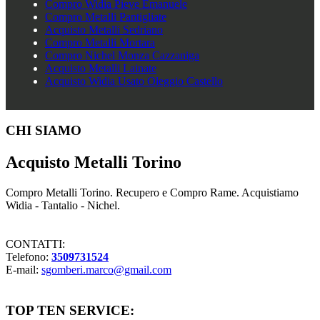
Compro Widia Pieve Emanuele
Compro Metalli Pantigliate
Acquisto Metalli Sedriano
Compro Metalli Mortara
Compro Nichel Monza Cazzaniga
Acquisto Metalli Lainate
Acquisto Widia Usato Oleggio Castello
Footer
CHI SIAMO
Acquisto Metalli Torino
Compro Metalli Torino. Recupero e Compro Rame. Acquistiamo
Widia - Tantalio - Nichel.
CONTATTI:
Telefono:
3509731524
E-mail:
sgomberi.marco@gmail.com
TOP TEN SERVICE: