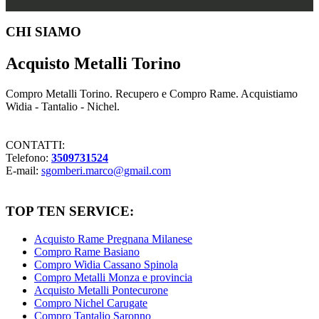
Footer
CHI SIAMO
Acquisto Metalli Torino
Compro Metalli Torino. Recupero e Compro Rame. Acquistiamo
Widia - Tantalio - Nichel.
CONTATTI:
Telefono:
3509731524
E-mail:
sgomberi.marco@gmail.com
TOP TEN SERVICE:
Acquisto Rame Pregnana Milanese
Compro Rame Basiano
Compro Widia Cassano Spinola
Compro Metalli Monza e provincia
Acquisto Metalli Pontecurone
Compro Nichel Carugate
Compro Tantalio Saronno