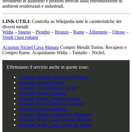
serramenti in alluminio e prodotti derivati dalla ristrutturazione di
ambienti residenziali e industriali.
LINK UTILI:
Controlla su Wikipedia tutte le caratteristiche dei
diversi metalli
Widia
–
Stagno
–
Piombo
–
Bronzo
–
Rame
–
Alluminio
–
Ottone
–
Vendi i tuoi rottami
Acquisto Nichel Cava Manara
Compro Metalli Torino. Recupero e
Compro Rame. Acquistiamo Widia – Tantalio – Nichel.
Effettuiamo il servizio anche in queste zone:
Acquisto Tantalio Burago di Molgora
Acquisto Nichel Volvera
Acquisto Nichel Marano Ticino
Acquisto Rame Bareggio
Acquisto Rame Vignole Borbera
Acquisto Nichel Paderno Dugnano
Compro Widia Quattordio
Compro Tantalio Garbagnate Milanese
Acquisto Widia Usato Settimo Milanese
Acquisto Widia Usato Locate di Triulzi