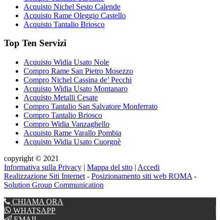
Acquisto Nichel Sesto Calende
Acquisto Rame Oleggio Castello
Acquisto Tantalio Briosco
Top Ten Servizi
Acquisto Widia Usato Nole
Compro Rame San Pietro Mosezzo
Compro Nichel Cassina de’ Pecchi
Acquisto Widia Usato Montanaro
Acquisto Metalli Cesate
Compro Tantalio San Salvatore Monferrato
Compro Tantalio Briosco
Compro Widia Vanzaghello
Acquisto Rame Varallo Pombia
Acquisto Widia Usato Cuorgnè
copyright © 2021
Informativa sulla Privacy
|
Mappa del sito
|
Accedi
Realizzazione Siti Internet
-
Posizionamento siti web ROMA
-
Solution Group Communication
CHIAMA ORA
WHATSAPP
EMAIL