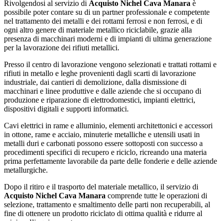
Rivolgendosi al servizio di
Acquisto Nichel Cava Manara
è
possibile poter contare su di un partner professionale e competente
nel trattamento dei metalli e dei rottami ferrosi e non ferrosi, e di
ogni altro genere di materiale metallico riciclabile, grazie alla
presenza di macchinari moderni e di impianti di ultima generazione
per la lavorazione dei rifiuti metallici.
Presso il centro di lavorazione vengono selezionati e trattati rottami e
rifiuti in metallo e leghe provenienti dagli scarti di lavorazione
industriale, dai cantieri di demolizione, dalla dismissione di
macchinari e linee produttive e dalle aziende che si occupano di
produzione e riparazione di elettrodomestici, impianti elettrici,
dispositivi digitali e supporti informatici.
Cavi elettrici in rame e alluminio, elementi architettonici e accessori
in ottone, rame e acciaio, minuterie metalliche e utensili usati in
metalli duri e carbonati possono essere sottoposti con successo a
procedimenti specifici di recupero e riciclo, ricreando una materia
prima perfettamente lavorabile da parte delle fonderie e delle aziende
metallurgiche.
Dopo il ritiro e il trasporto del materiale metallico, il servizio di
Acquisto Nichel Cava Manara
comprende tutte le operazioni di
selezione, trattamento e smaltimento delle parti non recuperabili, al
fine di ottenere un prodotto riciclato di ottima qualità e ridurre al