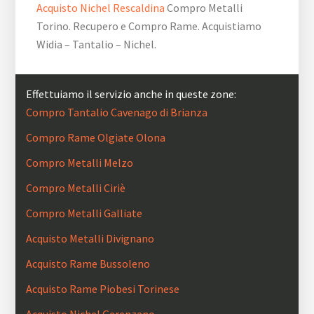
Acquisto Nichel Rescaldina
Compro Metalli
Torino. Recupero e Compro Rame. Acquistiamo
Widia – Tantalio – Nichel.
Effettuiamo il servizio anche in queste zone:
Compro Tantalio Cavenago di Brianza
Compro Rame Olgiate Olona
Compro Metalli Melzo
Compro Metalli Ciriè
Compro Metalli Galliate
Acquisto Metalli Divignano
Acquisto Rame Bussoleno
Acquisto Rame Piobesi Torinese