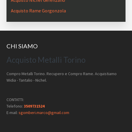
Acquisto Nichel Gerenzano
Acquisto Rame Gorgonzola
Footer
CHI SIAMO
Acquisto Metalli Torino
Compro Metalli Torino. Recupero e Compro Rame. Acquistiamo
Widia - Tantalio - Nichel.
CONTATTI:
Telefono:
3509731524
E-mail:
sgomberi.marco@gmail.com