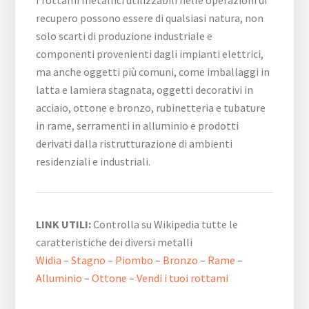
I rottami metallici utilizzabili nelle operazioni di
recupero possono essere di qualsiasi natura, non
solo scarti di produzione industriale e
componenti provenienti dagli impianti elettrici,
ma anche oggetti più comuni, come imballaggi in
latta e lamiera stagnata, oggetti decorativi in
acciaio, ottone e bronzo, rubinetteria e tubature
in rame, serramenti in alluminio e prodotti
derivati dalla ristrutturazione di ambienti
residenziali e industriali.
LINK UTILI:
Controlla su Wikipedia tutte le
caratteristiche dei diversi metalli
Widia
–
Stagno
–
Piombo
–
Bronzo
–
Rame
–
Alluminio
–
Ottone
–
Vendi i tuoi rottami