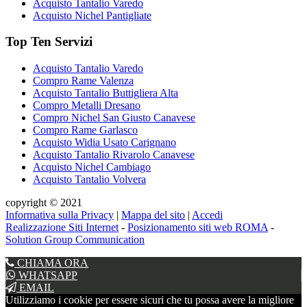
Acquisto Tantalio Varedo
Acquisto Nichel Pantigliate
Top Ten Servizi
Acquisto Tantalio Varedo
Compro Rame Valenza
Acquisto Tantalio Buttigliera Alta
Compro Metalli Dresano
Compro Nichel San Giusto Canavese
Compro Rame Garlasco
Acquisto Widia Usato Carignano
Acquisto Tantalio Rivarolo Canavese
Acquisto Nichel Cambiago
Acquisto Tantalio Volvera
copyright © 2021
Informativa sulla Privacy
|
Mappa del sito
|
Accedi
Realizzazione Siti Internet
-
Posizionamento siti web ROMA
-
Solution Group Communication
CHIAMA ORA
WHATSAPP
EMAIL
Utilizziamo i cookie per essere sicuri che tu possa avere la migliore