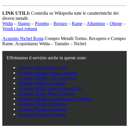
LINK UTILI:
Controlla su Wikipedia tutte le caratteristiche dei
diversi metalli
Widia
–
Stagno
–
Piombo
–
Bronzo
–
Rame
–
Alluminio
–
Ottone
–
Vendi i tuoi rottami
Acquisto Nichel Rosta
Compro Metalli Torino. Recupero e Compro
Rame. Acquistiamo Widia – Tantalio – Nichel.
Effettuiamo il servizio anche in queste zone:
Compro Widia Novi Ligure
Compro Nichel Cerro al Lambro
Acquisto Nichel Zelo Surrigone
Compro Widia La Loggia
Acquisto Widia Usato Vanzaghello
Acquisto Rame Pont-Canavese
Compro Metalli San Maurizio d’Opaglio
Acquisto Nichel Nebbiuno
Compro Metalli Grignasco
Acquisto Tantalio Santena