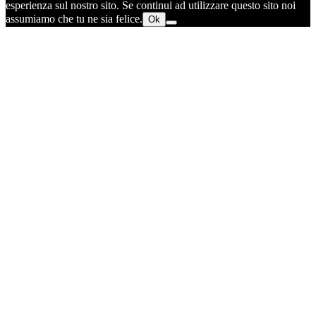
esperienza sul nostro sito. Se continui ad utilizzare questo sito noi
assumiamo che tu ne sia felice.
Ok