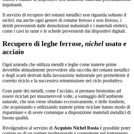
inquinanti.
Il servizio di recupero dei rottami metallici non riguarda soltanto il
nichel
, ma anche ogni genere di rottame ferroso e non ferroso, i
detriti provenienti dalle demolizioni industriali e i materiali elettrici,
come i cavi in rame e le schede provenienti dai dispositivi digitali.
Recupero di leghe ferrose,
nichel
usato e
acciaio
Ogni azienda che utilizza metalli e leghe come materie prime
dovrebbe abitualmente provvedere alla raccolta dei rottami metallici
e degli scarti derivati dalla lavorazione industriale per permetterne il
corretto riciclo e la successiva reimmissione nel ciclo produttivo.
Gran parte dei metalli, come l’acciaio, si prestano benissimo ad
essere riciclati per innumerevoli volte, a vantaggio dell’ambiente
naturale, che non viene sfruttato eccessivamente, e delle fonderie,
che acquistando e utilizzando materie prime riciclate hanno modo di
risparmiare e di avere comunque a disposizione materiali metallici di
buona qualità.
Rivolgendosi al servizio di
Acquisto Nichel Rosta
è possibile poter
contare su di un partner professionale e competente nel trattamento