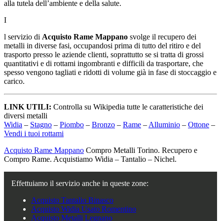
alla tutela dell’ambiente e della salute.
I
l servizio di
Acquisto Rame Mappano
svolge il recupero dei
metalli in diverse fasi, occupandosi prima di tutto del ritiro e del
trasporto presso le aziende clienti, soprattutto se si tratta di grossi
quantitativi e di rottami ingombranti e difficili da trasportare, che
spesso vengono tagliati e ridotti di volume già in fase di stoccaggio e
carico.
LINK UTILI:
Controlla su Wikipedia tutte le caratteristiche dei
diversi metalli
Widia
–
Stagno
–
Piombo
–
Bronzo
–
Rame
–
Alluminio
–
Ottone
–
Vendi i tuoi rottami
Acquisto Rame Mappano
Compro Metalli Torino. Recupero e
Compro Rame. Acquistiamo Widia – Tantalio – Nichel.
Effettuiamo il servizio anche in queste zone:
Acquisto Tantalio Binasco
Acquisto Widia Usato Romentino
Acquisto Metalli Legnano