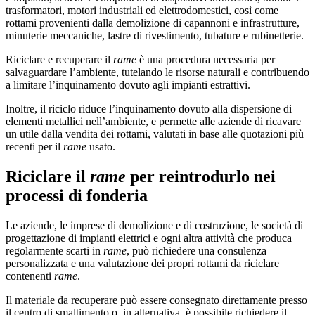
trasformatori, motori industriali ed elettrodomestici, così come
rottami provenienti dalla demolizione di capannoni e infrastrutture,
minuterie meccaniche, lastre di rivestimento, tubature e rubinetterie.
Riciclare e recuperare il
rame
è una procedura necessaria per
salvaguardare l’ambiente, tutelando le risorse naturali e contribuendo
a limitare l’inquinamento dovuto agli impianti estrattivi.
Inoltre, il riciclo riduce l’inquinamento dovuto alla dispersione di
elementi metallici nell’ambiente, e permette alle aziende di ricavare
un utile dalla vendita dei rottami, valutati in base alle quotazioni più
recenti per il
rame
usato.
Riciclare il
rame
per reintrodurlo nei
processi di fonderia
Le aziende, le imprese di demolizione e di costruzione, le società di
progettazione di impianti elettrici e ogni altra attività che produca
regolarmente scarti in
rame
, può richiedere una consulenza
personalizzata e una valutazione dei propri rottami da riciclare
contenenti
rame
.
Il materiale da recuperare può essere consegnato direttamente presso
il centro di smaltimento o, in alternativa, è possibile richiedere il