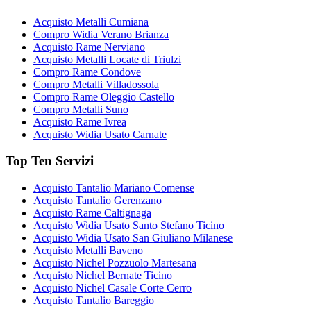
Acquisto Metalli Cumiana
Compro Widia Verano Brianza
Acquisto Rame Nerviano
Acquisto Metalli Locate di Triulzi
Compro Rame Condove
Compro Metalli Villadossola
Compro Rame Oleggio Castello
Compro Metalli Suno
Acquisto Rame Ivrea
Acquisto Widia Usato Carnate
Top Ten Servizi
Acquisto Tantalio Mariano Comense
Acquisto Tantalio Gerenzano
Acquisto Rame Caltignaga
Acquisto Widia Usato Santo Stefano Ticino
Acquisto Widia Usato San Giuliano Milanese
Acquisto Metalli Baveno
Acquisto Nichel Pozzuolo Martesana
Acquisto Nichel Bernate Ticino
Acquisto Nichel Casale Corte Cerro
Acquisto Tantalio Bareggio