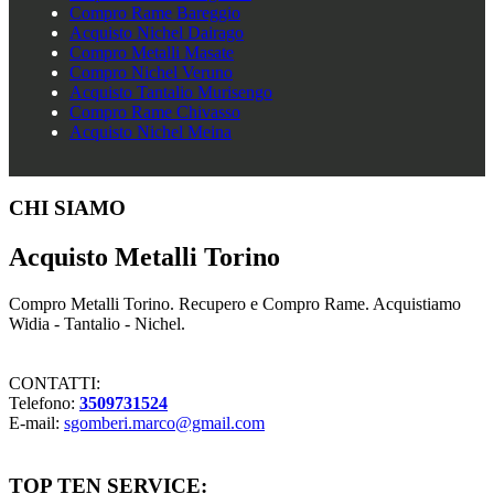
Compro Rame Bareggio
Acquisto Nichel Dairago
Compro Metalli Masate
Compro Nichel Veruno
Acquisto Tantalio Murisengo
Compro Rame Chivasso
Acquisto Nichel Meina
Footer
CHI SIAMO
Acquisto Metalli Torino
Compro Metalli Torino. Recupero e Compro Rame. Acquistiamo
Widia - Tantalio - Nichel.
CONTATTI:
Telefono:
3509731524
E-mail:
sgomberi.marco@gmail.com
TOP TEN SERVICE: