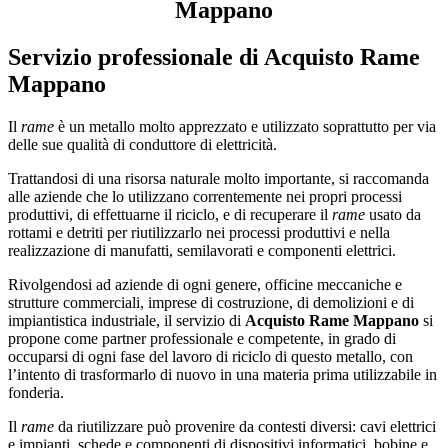
Mappano
Servizio professionale di
Acquisto Rame
Mappano
Il
rame
è un metallo molto apprezzato e utilizzato soprattutto per via
delle sue qualità di conduttore di elettricità.
Trattandosi di una risorsa naturale molto importante, si raccomanda
alle aziende che lo utilizzano correntemente nei propri processi
produttivi, di effettuarne il riciclo, e di recuperare il
rame
usato da
rottami e detriti per riutilizzarlo nei processi produttivi e nella
realizzazione di manufatti, semilavorati e componenti elettrici.
Rivolgendosi ad aziende di ogni genere, officine meccaniche e
strutture commerciali, imprese di costruzione, di demolizioni e di
impiantistica industriale, il servizio di
Acquisto Rame Mappano
si
propone come partner professionale e competente, in grado di
occuparsi di ogni fase del lavoro di riciclo di questo metallo, con
l’intento di trasformarlo di nuovo in una materia prima utilizzabile in
fonderia.
Il
rame
da riutilizzare può provenire da contesti diversi: cavi elettrici
e impianti, schede e componenti di dispositivi informatici, bobine e