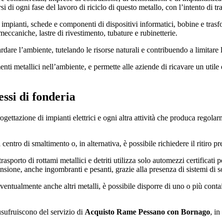
di ogni fase del lavoro di riciclo di questo metallo, con l’intento di tr
 e impianti, schede e componenti di dispositivi informatici, bobine e tras
eccaniche, lastre di rivestimento, tubature e rubinetterie.
are l’ambiente, tutelando le risorse naturali e contribuendo a limitare l
enti metallici nell’ambiente, e permette alle aziende di ricavare un utile d
ssi di fonderia
ogettazione di impianti elettrici e ogni altra attività che produca regolar
entro di smaltimento o, in alternativa, è possibile richiedere il ritiro pr
 trasporto di rottami metallici e detriti utilizza solo automezzi certificati
mensione, anche ingombranti e pesanti, grazie alla presenza di sistemi di 
eventualmente anche altri metalli, è possibile disporre di uno o più contai
usufruiscono del servizio di
Acquisto Rame Pessano con Bornago
, in