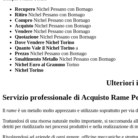
Recupero
Nichel Pessano con Bornago
Ritiro
Nichel Pessano con Bornago
Compro
Nichel Pessano con Bornago
Acquisto
Nichel Pessano con Bornago
Vendere
Nichel Pessano con Bornago
Quotazione
Nichel Pessano con Bornago
Dove Vendere Nichel Torino
Quanto Vale il Nichel Torino
a
Prezzo
Nichel Pessano con Bornago
Smaltimento Metallo
Nichel Pessano con Bornago
Nichel Euro al Grammo
Torino
Nichel Torino
Ulteriori
Servizio professionale di
Acquisto Rame Pe
Il
rame
è un metallo molto apprezzato e utilizzato soprattutto per via del
Trattandosi di una risorsa naturale molto importante, si raccomanda alle
detriti per riutilizzarlo nei processi produttivi e nella realizzazione di 
Rivolgendosi ad aziende di ogni genere, officine meccaniche e strutture