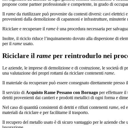
propone come partner professionale e competente, in grado di occuparsi 
Il
rame
da riutilizzare può provenire da contesti diversi: cavi elettrici
provenienti dalla demolizione di capannoni e infrastrutture, minuterie m
Riciclare e recuperare il
rame
è una procedura necessaria per salvaguard
Inoltre, il riciclo riduce l’inquinamento dovuto alla dispersione di elem
per il
rame
usato.
Riciclare il
rame
per reintrodurlo nei proce
Le aziende, le imprese di demolizione e di costruzione, le società di pr
una valutazione dei propri rottami da riciclare contenenti
rame
.
Il materiale da recuperare può essere consegnato direttamente presso il c
Il servizio di
Acquisto Rame Pessano con Bornago
per effettuare il
detriti provenienti dai cantieri e prodotti metallici di ogni forma e di
Nel caso di quantità consistenti di detriti e rifiuti contenenti
rame
, ed 
materiali da riciclare e per facilitarne il trasporto.
Il recupero del metallo usato è di sicuro vantaggio per le aziende che 
lavorazione.