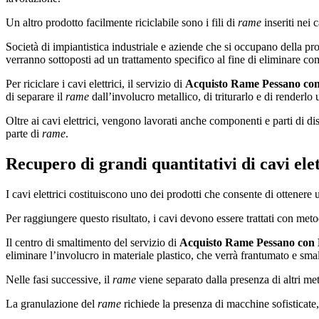
Un altro prodotto facilmente riciclabile sono i fili di
rame
inseriti nei c
Società di impiantistica industriale e aziende che si occupano della pro
verranno sottoposti ad un trattamento specifico al fine di eliminare com
Per riciclare i cavi elettrici, il servizio di
Acquisto Rame Pessano co
di separare il
rame
dall’involucro metallico, di triturarlo e di renderlo u
Oltre ai cavi elettrici, vengono lavorati anche componenti e parti di d
parte di
rame
.
Recupero di grandi quantitativi di cavi ele
I cavi elettrici costituiscono uno dei prodotti che consente di ottenere
Per raggiungere questo risultato, i cavi devono essere trattati con met
Il centro di smaltimento del servizio di
Acquisto Rame Pessano con
eliminare l’involucro in materiale plastico, che verrà frantumato e smal
Nelle fasi successive, il
rame
viene separato dalla presenza di altri meta
La granulazione del
rame
richiede la presenza di macchine sofisticate