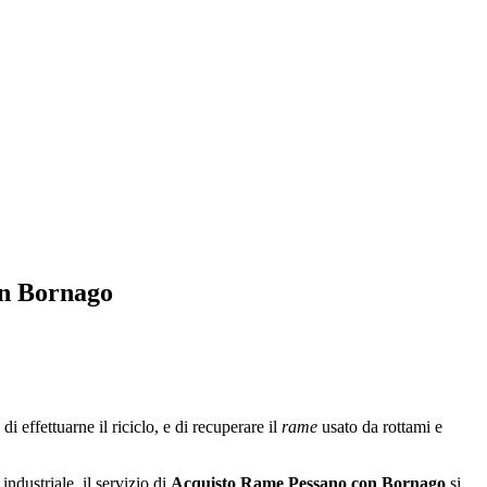
on Bornago
 effettuarne il riciclo, e di recuperare il
rame
usato da rottami e
ndustriale, il servizio di
Acquisto Rame Pessano con Bornago
si