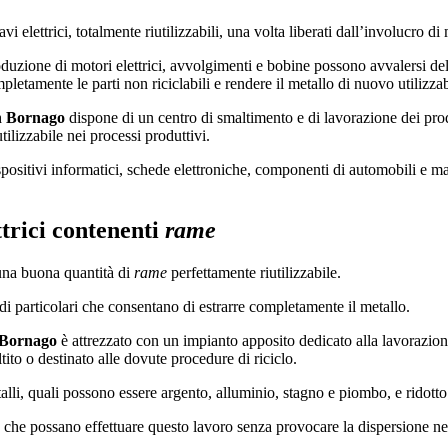
avi elettrici, totalmente riutilizzabili, una volta liberati dall’involucro di
duzione di motori elettrici, avvolgimenti e bobine possono avvalersi del 
pletamente le parti non riciclabili e rendere il metallo di nuovo utilizza
n Bornago
dispone di un centro di smaltimento e di lavorazione dei pro
tilizzabile nei processi produttivi.
ispositivi informatici, schede elettroniche, componenti di automobili e m
ttrici contenenti
rame
 una buona quantità di
rame
perfettamente riutilizzabile.
odi particolari che consentano di estrarre completamente il metallo.
 Bornago
è attrezzato con un impianto apposito dedicato alla lavorazione
tito o destinato alle dovute procedure di riciclo.
lli, quali possono essere argento, alluminio, stagno e piombo, e ridotto in
, che possano effettuare questo lavoro senza provocare la dispersione ne