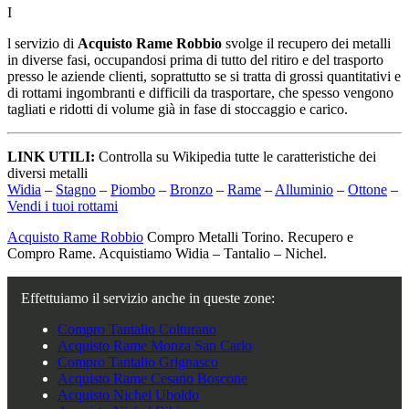
I
l servizio di
Acquisto Rame Robbio
svolge il recupero dei metalli
in diverse fasi, occupandosi prima di tutto del ritiro e del trasporto
presso le aziende clienti, soprattutto se si tratta di grossi quantitativi e
di rottami ingombranti e difficili da trasportare, che spesso vengono
tagliati e ridotti di volume già in fase di stoccaggio e carico.
LINK UTILI:
Controlla su Wikipedia tutte le caratteristiche dei
diversi metalli
Widia
–
Stagno
–
Piombo
–
Bronzo
–
Rame
–
Alluminio
–
Ottone
–
Vendi i tuoi rottami
Acquisto Rame Robbio
Compro Metalli Torino. Recupero e
Compro Rame. Acquistiamo Widia – Tantalio – Nichel.
Effettuiamo il servizio anche in queste zone:
Compro Tantalio Colturano
Acquisto Rame Monza San Carlo
Compro Tantalio Grignasco
Acquisto Rame Cesano Boscone
Acquisto Nichel Uboldo