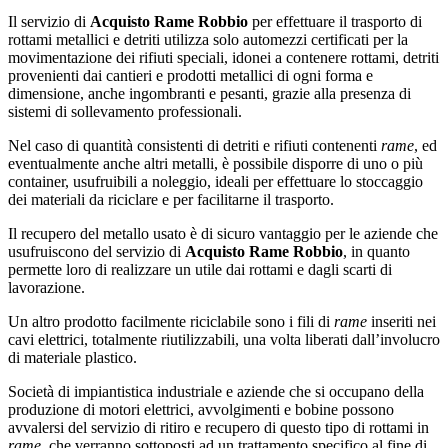
Il servizio di
Acquisto Rame Robbio
per effettuare il trasporto di
rottami metallici e detriti utilizza solo automezzi certificati per la
movimentazione dei rifiuti speciali, idonei a contenere rottami, detriti
provenienti dai cantieri e prodotti metallici di ogni forma e
dimensione, anche ingombranti e pesanti, grazie alla presenza di
sistemi di sollevamento professionali.
Nel caso di quantità consistenti di detriti e rifiuti contenenti
rame
, ed
eventualmente anche altri metalli, è possibile disporre di uno o più
container, usufruibili a noleggio, ideali per effettuare lo stoccaggio
dei materiali da riciclare e per facilitarne il trasporto.
Il recupero del metallo usato è di sicuro vantaggio per le aziende che
usufruiscono del servizio di
Acquisto Rame Robbio
, in quanto
permette loro di realizzare un utile dai rottami e dagli scarti di
lavorazione.
Un altro prodotto facilmente riciclabile sono i fili di
rame
inseriti nei
cavi elettrici, totalmente riutilizzabili, una volta liberati dall’involucro
di materiale plastico.
Società di impiantistica industriale e aziende che si occupano della
produzione di motori elettrici, avvolgimenti e bobine possono
avvalersi del servizio di ritiro e recupero di questo tipo di rottami in
rame
, che verranno sottoposti ad un trattamento specifico al fine di