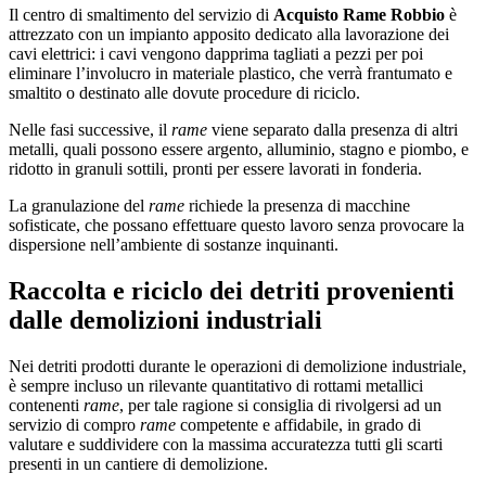
Il centro di smaltimento del servizio di
Acquisto Rame Robbio
è
attrezzato con un impianto apposito dedicato alla lavorazione dei
cavi elettrici: i cavi vengono dapprima tagliati a pezzi per poi
eliminare l’involucro in materiale plastico, che verrà frantumato e
smaltito o destinato alle dovute procedure di riciclo.
Nelle fasi successive, il
rame
viene separato dalla presenza di altri
metalli, quali possono essere argento, alluminio, stagno e piombo, e
ridotto in granuli sottili, pronti per essere lavorati in fonderia.
La granulazione del
rame
richiede la presenza di macchine
sofisticate, che possano effettuare questo lavoro senza provocare la
dispersione nell’ambiente di sostanze inquinanti.
Raccolta e riciclo dei detriti provenienti
dalle demolizioni industriali
Nei detriti prodotti durante le operazioni di demolizione industriale,
è sempre incluso un rilevante quantitativo di rottami metallici
contenenti
rame
, per tale ragione si consiglia di rivolgersi ad un
servizio di compro
rame
competente e affidabile, in grado di
valutare e suddividere con la massima accuratezza tutti gli scarti
presenti in un cantiere di demolizione.