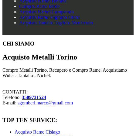
Acquisto Nichel Bibiana
Compro Rame Mede
Acquisto Nichel Camparada
Acquisto Rame Fagnano Olona
Acquisto Tantalio Tagliolo Monferrato
Footer
CHI SIAMO
Acquisto Metalli Torino
Compro Metalli Torino. Recupero e Compro Rame. Acquistiamo
Widia - Tantalio - Nichel.
CONTATTI:
Telefono:
3509731524
E-mail:
sgomberi.marco@gmail.com
TOP TEN SERVICE:
Acquisto Rame Cislago