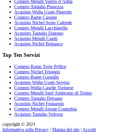
Compro Metalli Vaprio d’Adda
Compro Tantalio Pianezza
Acquisto Widia Usato Pinerolo
Compro Rame Cassine
Acquisto Nichel Sesto Calende
Compro Metalli Lacchiarella
Acquisto Tantalio Dairago
Acquisto Metalli Cantù
Acquisto Nichel Beinasco
Top Ten Servizi
Compro Rame Torre Pellice
Compro Nichel Triuggio
Compro Rame Gargallo
Acquisto Widia Usato Seveso
Compro Widia Caselle Torinese
Compro Metalli Sant’Ambrogio di Torino
Compro Tantalio Dresano
Acquisto Nichel Frugarolo
Compro Metalli Agrate Conturbia
Acquisto Tantalio Volvera
copyright © 2021
Informativa sulla Privacy
|
Mappa del sito
|
Accedi