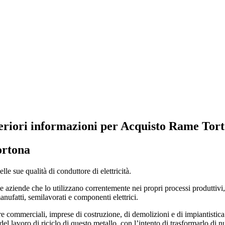
eriori informazioni per Acquisto Rame Tor
ortona
le sue qualità di conduttore di elettricità.
 aziende che lo utilizzano correntemente nei propri processi produttivi, di
manufatti, semilavorati e componenti elettrici.
 commerciali, imprese di costruzione, di demolizioni e di impiantistica i
el lavoro di riciclo di questo metallo, con l’intento di trasformarlo di n