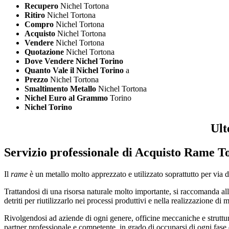
Recupero
Nichel Tortona
Ritiro
Nichel Tortona
Compro
Nichel Tortona
Acquisto
Nichel Tortona
Vendere
Nichel Tortona
Quotazione
Nichel Tortona
Dove Vendere Nichel Torino
Quanto Vale il Nichel Torino
a
Prezzo
Nichel Tortona
Smaltimento Metallo
Nichel Tortona
Nichel Euro al Grammo
Torino
Nichel Torino
Ult
Servizio professionale di
Acquisto Rame T
Il
rame
è un metallo molto apprezzato e utilizzato soprattutto per via del
Trattandosi di una risorsa naturale molto importante, si raccomanda alle
detriti per riutilizzarlo nei processi produttivi e nella realizzazione di 
Rivolgendosi ad aziende di ogni genere, officine meccaniche e strutture
partner professionale e competente, in grado di occuparsi di ogni fase d