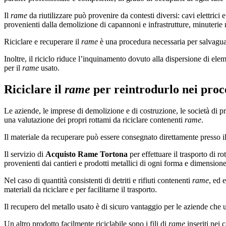
Il
rame
da riutilizzare può provenire da contesti diversi: cavi elettrici
provenienti dalla demolizione di capannoni e infrastrutture, minuterie m
Riciclare e recuperare il
rame
è una procedura necessaria per salvaguard
Inoltre, il riciclo riduce l’inquinamento dovuto alla dispersione di elem
per il
rame
usato.
Riciclare il
rame
per reintrodurlo nei proce
Le aziende, le imprese di demolizione e di costruzione, le società di pr
una valutazione dei propri rottami da riciclare contenenti
rame
.
Il materiale da recuperare può essere consegnato direttamente presso il c
Il servizio di
Acquisto Rame Tortona
per effettuare il trasporto di ro
provenienti dai cantieri e prodotti metallici di ogni forma e dimension
Nel caso di quantità consistenti di detriti e rifiuti contenenti
rame
, ed 
materiali da riciclare e per facilitarne il trasporto.
Il recupero del metallo usato è di sicuro vantaggio per le aziende che 
Un altro prodotto facilmente riciclabile sono i fili di
rame
inseriti nei c