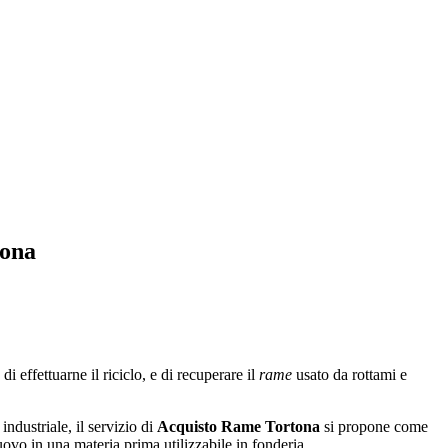
tona
 effettuarne il riciclo, e di recuperare il
rame
usato da rottami e
ndustriale, il servizio di
Acquisto Rame Tortona
si propone come
uovo in una materia prima utilizzabile in fonderia.