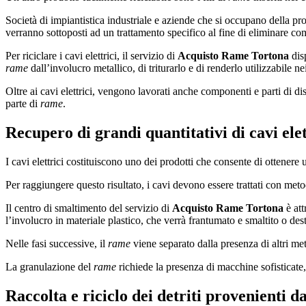
Società di impiantistica industriale e aziende che si occupano della pro
verranno sottoposti ad un trattamento specifico al fine di eliminare com
Per riciclare i cavi elettrici, il servizio di
Acquisto Rame Tortona
dis
rame
dall’involucro metallico, di triturarlo e di renderlo utilizzabile ne
Oltre ai cavi elettrici, vengono lavorati anche componenti e parti di d
parte di
rame
.
Recupero di grandi quantitativi di cavi ele
I cavi elettrici costituiscono uno dei prodotti che consente di ottenere
Per raggiungere questo risultato, i cavi devono essere trattati con met
Il centro di smaltimento del servizio di
Acquisto Rame Tortona
è att
l’involucro in materiale plastico, che verrà frantumato e smaltito o dest
Nelle fasi successive, il
rame
viene separato dalla presenza di altri meta
La granulazione del
rame
richiede la presenza di macchine sofisticate
Raccolta e riciclo dei detriti provenienti d