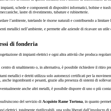
 e impianti, schede e componenti di dispositivi informatici, bobine e tras
eccaniche, lastre di rivestimento, tubature e rubinetterie.
are l’ambiente, tutelando le risorse naturali e contribuendo a limitare l
enti metallici nell’ambiente, e permette alle aziende di ricavare un utile d
ssi di fonderia
ogettazione di impianti elettrici e ogni altra attività che produca regolar
entro di smaltimento o, in alternativa, è possibile richiedere il ritiro pr
ttami metallici e detriti utilizza solo automezzi certificati per la moviment
e, anche ingombranti e pesanti, grazie alla presenza di sistemi di solleva
eventualmente anche altri metalli, è possibile disporre di uno o più contai
usufruiscono del servizio di
Acquisto Rame Tortona
, in quanto permett
avi elettrici, totalmente riutilizzabili, una volta liberati dall’involucro di