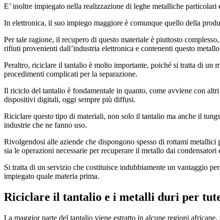
E’ inoltre impiegato nella realizzazione di leghe metalliche particolari e
In elettronica, il suo impiego maggiore è comunque quello della produz
Per tale ragione, il recupero di questo materiale è piuttosto complesso, 
rifiuti provenienti dall’industria elettronica e contenenti questo metallo,
Peraltro, riciclare il tantalio è molto importante, poiché si tratta di un 
procedimenti complicati per la separazione.
Il riciclo del tantalio è fondamentale in quanto, come avviene con altri
dispositivi digitali, oggi sempre più diffusi.
Riciclare questo tipo di materiali, non solo il tantalio ma anche il tung
industrie che ne fanno uso.
Rivolgendosi alle aziende che dispongono spesso di rottami metallici prov
sia le operazioni necessarie per recuperare il metallo dai condensatori e 
Si tratta di un servizio che costituisce indubbiamente un vantaggio per 
impiegato quale materia prima.
Riciclare il tantalio e i metalli duri per tu
La maggior parte del tantalio viene estratto in alcune regioni africane, d