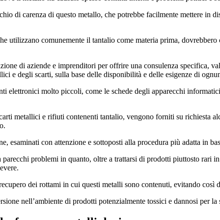
rischio di carenza di questo metallo, che potrebbe facilmente mettere in d
ci, che utilizzano comunemente il tantalio come materia prima, dovrebbero 
ione di aziende e imprenditori per offrire una consulenza specifica, valut
ici e degli scarti, sulla base delle disponibilità e delle esigenze di ognu
nti elettronici molto piccoli, come le schede degli apparecchi informatici,
 metallici e rifiuti contenenti tantalio, vengono forniti su richiesta al
o.
azione, esaminati con attenzione e sottoposti alla procedura più adatta in
a parecchi problemi in quanto, oltre a trattarsi di prodotti piuttosto rar
evere.
upero dei rottami in cui questi metalli sono contenuti, evitando così di 
spersione nell’ambiente di prodotti potenzialmente tossici e dannosi per la 