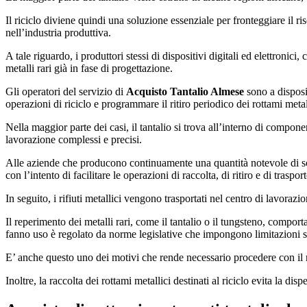
Il riciclo diviene quindi una soluzione essenziale per fronteggiare il 
nell’industria produttiva.
A tale riguardo, i produttori stessi di dispositivi digitali ed elettroni
metalli rari già in fase di progettazione.
Gli operatori del servizio di
Acquisto Tantalio Almese
sono a disposiz
operazioni di riciclo e programmare il ritiro periodico dei rottami metall
Nella maggior parte dei casi, il tantalio si trova all’interno di compone
lavorazione complessi e precisi.
Alle aziende che producono continuamente una quantità notevole di scarti
con l’intento di facilitare le operazioni di raccolta, di ritiro e di trasport
In seguito, i rifiuti metallici vengono trasportati nel centro di lavor
Il reperimento dei metalli rari, come il tantalio o il tungsteno, comport
fanno uso è regolato da norme legislative che impongono limitazioni s
E’ anche questo uno dei motivi che rende necessario procedere con il rec
Inoltre, la raccolta dei rottami metallici destinati al riciclo evita la di