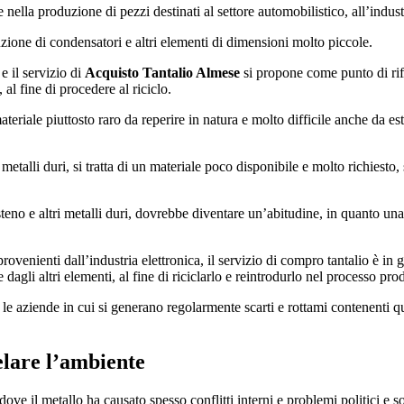
 nella produzione di pezzi destinati al settore automobilistico, all’industr
ione di condensatori e altri elementi di dimensioni molto piccole.
e il servizio di
Acquisto Tantalio Almese
si propone come punto di rife
 al fine di procedere al riciclo.
materiale piuttosto raro da reperire in natura e molto difficile anche da est
 metalli duri, si tratta di un materiale poco disponibile e molto richiest
steno e altri metalli duri, dovrebbe diventare un’abitudine, in quanto una
enienti dall’industria elettronica, il servizio di compro tantalio è in gra
dagli altri elementi, al fine di riciclarlo e reintrodurlo nel processo pro
le aziende in cui si generano regolarmente scarti e rottami contenenti que
telare l’ambiente
ove il metallo ha causato spesso conflitti interni e problemi politici e so