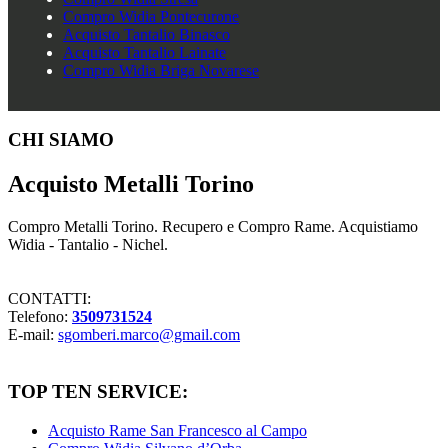
Compro Widia Pontecurone
Acquisto Tantalio Binasco
Acquisto Tantalio Lainate
Compro Widia Briga Novarese
Footer
CHI SIAMO
Acquisto Metalli Torino
Compro Metalli Torino. Recupero e Compro Rame. Acquistiamo
Widia - Tantalio - Nichel.
CONTATTI:
Telefono:
3509731524
E-mail:
sgomberi.marco@gmail.com
TOP TEN SERVICE:
Acquisto Rame San Francesco al Campo