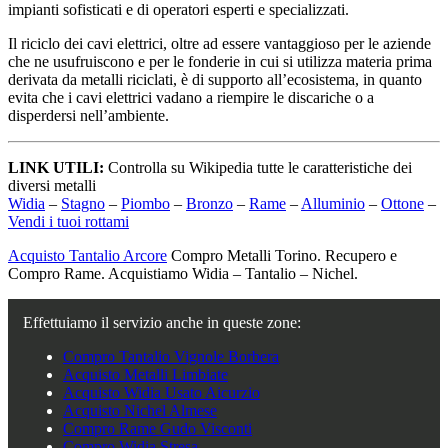
impianti sofisticati e di operatori esperti e specializzati.
Il riciclo dei cavi elettrici, oltre ad essere vantaggioso per le aziende
che ne usufruiscono e per le fonderie in cui si utilizza materia prima
derivata da metalli riciclati, è di supporto all’ecosistema, in quanto
evita che i cavi elettrici vadano a riempire le discariche o a
disperdersi nell’ambiente.
LINK UTILI:
Controlla su Wikipedia tutte le caratteristiche dei
diversi metalli
Widia
–
Stagno
–
Piombo
–
Bronzo
–
Rame
–
Alluminio
–
Ottone
–
Vendi i tuoi rottami
Acquisto Tantalio Arcore
Compro Metalli Torino. Recupero e
Compro Rame. Acquistiamo Widia – Tantalio – Nichel.
Effettuiamo il servizio anche in queste zone:
Compro Tantalio Vignole Borbera
Acquisto Metalli Limbiate
Acquisto Widia Usato Aicurzio
Acquisto Nichel Almese
Compro Rame Gudo Visconti
Compro Widia Stresa