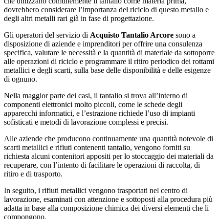
che utilizzano comunemente il tantalio come materia prima,
dovrebbero considerare l’importanza del riciclo di questo metallo e
degli altri metalli rari già in fase di progettazione.
Gli operatori del servizio di
Acquisto Tantalio Arcore
sono a
disposizione di aziende e imprenditori per offrire una consulenza
specifica, valutare le necessità e la quantità di materiale da sottoporre
alle operazioni di riciclo e programmare il ritiro periodico dei rottami
metallici e degli scarti, sulla base delle disponibilità e delle esigenze
di ognuno.
Nella maggior parte dei casi, il tantalio si trova all’interno di
componenti elettronici molto piccoli, come le schede degli
apparecchi informatici, e l’estrazione richiede l’uso di impianti
sofisticati e metodi di lavorazione complessi e precisi.
Alle aziende che producono continuamente una quantità notevole di
scarti metallici e rifiuti contenenti tantalio, vengono forniti su
richiesta alcuni contenitori appositi per lo stoccaggio dei materiali da
recuperare, con l’intento di facilitare le operazioni di raccolta, di
ritiro e di trasporto.
In seguito, i rifiuti metallici vengono trasportati nel centro di
lavorazione, esaminati con attenzione e sottoposti alla procedura più
adatta in base alla composizione chimica dei diversi elementi che li
compongono.