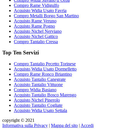
Compro Widia Silvano d’Orba
Compro Rame Vidigulfo
Acquisto Widia Usato Favria
Compro Metalli Borgo San Martino
Acquisto Rame Veruno
Acquisto Rame Pogno
Acquisto Nichel Nerviano
Acquisto Nichel Gattico
Compro Tantalio Cressa
Top Ten Servizi
Compro Tantalio Pecetto Torinese
Acquisto Widia Usato Dormelletto
Compro Rame Ronco Briantino
Acquisto Tantalio Canegrate
Acquisto Tantalio Vittuone
Compro Widia Basiano
Acquisto Tantalio Bosco Marengo
Acquisto Nichel Pinerolo
Acquisto Tantalio Cogliate
Acquisto Widia Usato Settala
copyright © 2021
Informativa sulla Privacy
|
Mappa del sito
|
Accedi