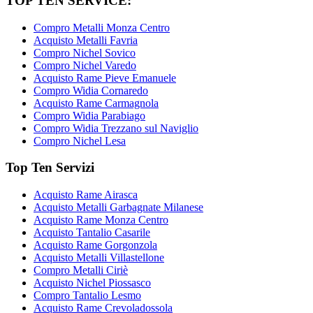
TOP TEN SERVICE:
Compro Metalli Monza Centro
Acquisto Metalli Favria
Compro Nichel Sovico
Compro Nichel Varedo
Acquisto Rame Pieve Emanuele
Compro Widia Cornaredo
Acquisto Rame Carmagnola
Compro Widia Parabiago
Compro Widia Trezzano sul Naviglio
Compro Nichel Lesa
Top Ten Servizi
Acquisto Rame Airasca
Acquisto Metalli Garbagnate Milanese
Acquisto Rame Monza Centro
Acquisto Tantalio Casarile
Acquisto Rame Gorgonzola
Acquisto Metalli Villastellone
Compro Metalli Ciriè
Acquisto Nichel Piossasco
Compro Tantalio Lesmo
Acquisto Rame Crevoladossola