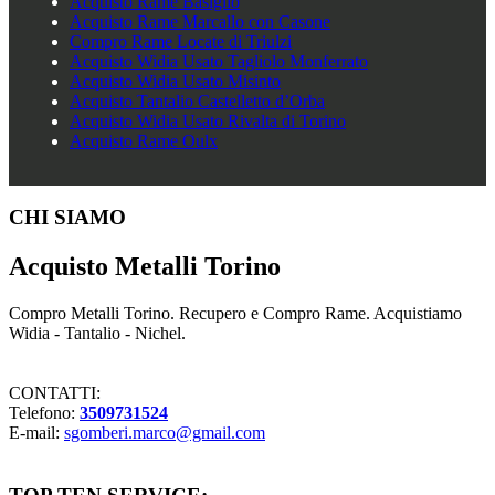
Acquisto Rame Basiglio
Acquisto Rame Marcallo con Casone
Compro Rame Locate di Triulzi
Acquisto Widia Usato Tagliolo Monferrato
Acquisto Widia Usato Misinto
Acquisto Tantalio Castelletto d’Orba
Acquisto Widia Usato Rivalta di Torino
Acquisto Rame Oulx
Footer
CHI SIAMO
Acquisto Metalli Torino
Compro Metalli Torino. Recupero e Compro Rame. Acquistiamo
Widia - Tantalio - Nichel.
CONTATTI:
Telefono:
3509731524
E-mail:
sgomberi.marco@gmail.com