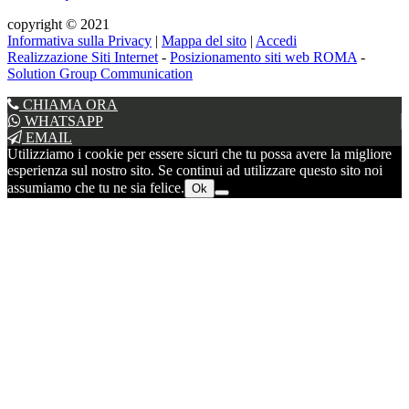
copyright © 2021
Informativa sulla Privacy
|
Mappa del sito
|
Accedi
Realizzazione Siti Internet
-
Posizionamento siti web ROMA
-
Solution Group Communication
CHIAMA ORA
WHATSAPP
EMAIL
Utilizziamo i cookie per essere sicuri che tu possa avere la migliore
esperienza sul nostro sito. Se continui ad utilizzare questo sito noi
assumiamo che tu ne sia felice.
Ok