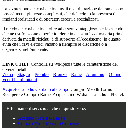
La lavorazione dei cavi elettrici usati e la triturazione del rame sono
procedimenti piuttosto complicati, che richiedono la presenza di
impianti sofisticati e di operatori esperti e specializzati.
Il riciclo dei cavi elettrici, oltre ad essere vantaggioso per le aziende
che ne usufruiscono e per le fonderie in cui si utilizza materia prima
derivata da metalli riciclati, è di supporto all’ecosistema, in quanto
evita che i cavi elettrici vadano a riempire le discariche o a
disperdersi nell’ambiente.
LINK UTILI:
Controlla su Wikipedia tutte le caratteristiche dei
diversi metalli
Widia
–
Stagno
–
Piombo
–
Bronzo
–
Rame
–
Alluminio
–
Ottone
–
Vendi i tuoi rottami
Acquisto Tantalio Cardano al Campo
Compro Metalli Torino.
Recupero e Compro Rame. Acquistiamo Widia – Tantalio – Nichel.
Effettuiamo il servizio anche in queste zone:
Acquisto Metalli Gallarate
Compro Widia Mariano Comense