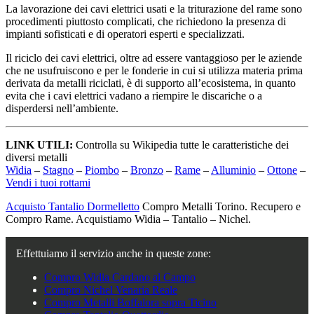
La lavorazione dei cavi elettrici usati e la triturazione del rame sono
procedimenti piuttosto complicati, che richiedono la presenza di
impianti sofisticati e di operatori esperti e specializzati.
Il riciclo dei cavi elettrici, oltre ad essere vantaggioso per le aziende
che ne usufruiscono e per le fonderie in cui si utilizza materia prima
derivata da metalli riciclati, è di supporto all’ecosistema, in quanto
evita che i cavi elettrici vadano a riempire le discariche o a
disperdersi nell’ambiente.
LINK UTILI:
Controlla su Wikipedia tutte le caratteristiche dei
diversi metalli
Widia
–
Stagno
–
Piombo
–
Bronzo
–
Rame
–
Alluminio
–
Ottone
–
Vendi i tuoi rottami
Acquisto Tantalio Dormelletto
Compro Metalli Torino. Recupero e
Compro Rame. Acquistiamo Widia – Tantalio – Nichel.
Effettuiamo il servizio anche in queste zone:
Compro Widia Cardano al Campo
Compro Nichel Venaria Reale
Compro Metalli Boffalora sopra Ticino