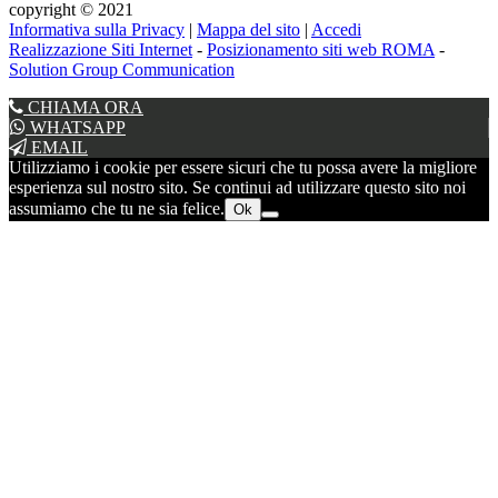
copyright © 2021
Informativa sulla Privacy
|
Mappa del sito
|
Accedi
Realizzazione Siti Internet
-
Posizionamento siti web ROMA
-
Solution Group Communication
CHIAMA ORA
WHATSAPP
EMAIL
Utilizziamo i cookie per essere sicuri che tu possa avere la migliore
esperienza sul nostro sito. Se continui ad utilizzare questo sito noi
assumiamo che tu ne sia felice.
Ok