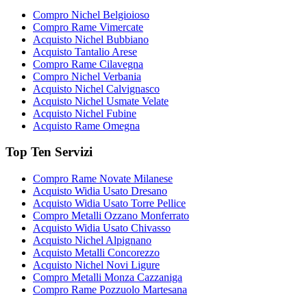
Compro Nichel Belgioioso
Compro Rame Vimercate
Acquisto Nichel Bubbiano
Acquisto Tantalio Arese
Compro Rame Cilavegna
Compro Nichel Verbania
Acquisto Nichel Calvignasco
Acquisto Nichel Usmate Velate
Acquisto Nichel Fubine
Acquisto Rame Omegna
Top Ten Servizi
Compro Rame Novate Milanese
Acquisto Widia Usato Dresano
Acquisto Widia Usato Torre Pellice
Compro Metalli Ozzano Monferrato
Acquisto Widia Usato Chivasso
Acquisto Nichel Alpignano
Acquisto Metalli Concorezzo
Acquisto Nichel Novi Ligure
Compro Metalli Monza Cazzaniga
Compro Rame Pozzuolo Martesana