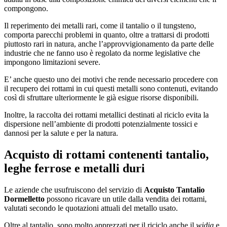
compongono.
Il reperimento dei metalli rari, come il tantalio o il tungsteno,
comporta parecchi problemi in quanto, oltre a trattarsi di prodotti
piuttosto rari in natura, anche l’approvvigionamento da parte delle
industrie che ne fanno uso è regolato da norme legislative che
impongono limitazioni severe.
E’ anche questo uno dei motivi che rende necessario procedere con
il recupero dei rottami in cui questi metalli sono contenuti, evitando
così di sfruttare ulteriormente le già esigue risorse disponibili.
Inoltre, la raccolta dei rottami metallici destinati al riciclo evita la
dispersione nell’ambiente di prodotti potenzialmente tossici e
dannosi per la salute e per la natura.
Acquisto di rottami contenenti tantalio,
leghe ferrose e metalli duri
Le aziende che usufruiscono del servizio di
Acquisto Tantalio
Dormelletto
possono ricavare un utile dalla vendita dei rottami,
valutati secondo le quotazioni attuali del metallo usato.
Oltre al tantalio, sono molto apprezzati per il riciclo anche il
widia
e