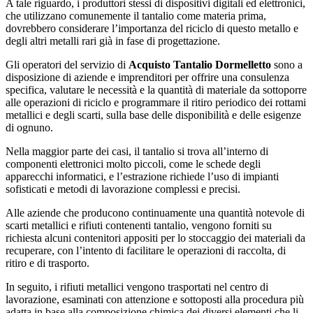
A tale riguardo, i produttori stessi di dispositivi digitali ed elettronici,
che utilizzano comunemente il tantalio come materia prima,
dovrebbero considerare l’importanza del riciclo di questo metallo e
degli altri metalli rari già in fase di progettazione.
Gli operatori del servizio di
Acquisto Tantalio Dormelletto
sono a
disposizione di aziende e imprenditori per offrire una consulenza
specifica, valutare le necessità e la quantità di materiale da sottoporre
alle operazioni di riciclo e programmare il ritiro periodico dei rottami
metallici e degli scarti, sulla base delle disponibilità e delle esigenze
di ognuno.
Nella maggior parte dei casi, il tantalio si trova all’interno di
componenti elettronici molto piccoli, come le schede degli
apparecchi informatici, e l’estrazione richiede l’uso di impianti
sofisticati e metodi di lavorazione complessi e precisi.
Alle aziende che producono continuamente una quantità notevole di
scarti metallici e rifiuti contenenti tantalio, vengono forniti su
richiesta alcuni contenitori appositi per lo stoccaggio dei materiali da
recuperare, con l’intento di facilitare le operazioni di raccolta, di
ritiro e di trasporto.
In seguito, i rifiuti metallici vengono trasportati nel centro di
lavorazione, esaminati con attenzione e sottoposti alla procedura più
adatta in base alla composizione chimica dei diversi elementi che li