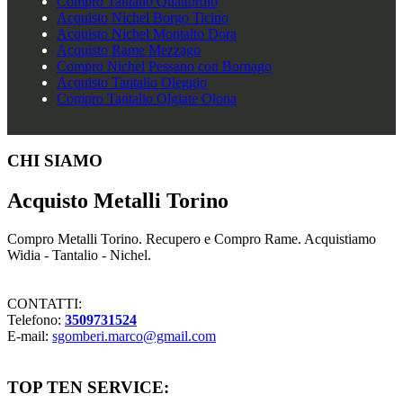
Compro Tantalio Quattordio
Acquisto Nichel Borgo Ticino
Acquisto Nichel Montalto Dora
Acquisto Rame Mezzago
Compro Nichel Pessano con Bornago
Acquisto Tantalio Oleggio
Compro Tantalio Olgiate Olona
Footer
CHI SIAMO
Acquisto Metalli Torino
Compro Metalli Torino. Recupero e Compro Rame. Acquistiamo
Widia - Tantalio - Nichel.
CONTATTI:
Telefono:
3509731524
E-mail:
sgomberi.marco@gmail.com
TOP TEN SERVICE: