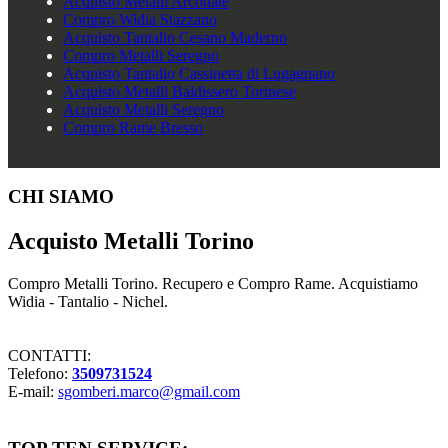
Acquisto Metalli Arconate
Compro Widia Stazzano
Acquisto Tantalio Cesano Maderno
Compro Metalli Seregno
Acquisto Tantalio Cassinetta di Lugagnano
Acquisto Metalli Baldissero Torinese
Acquisto Metalli Seregno
Compro Rame Bresso
Footer
CHI SIAMO
Acquisto Metalli Torino
Compro Metalli Torino. Recupero e Compro Rame. Acquistiamo
Widia - Tantalio - Nichel.
CONTATTI:
Telefono:
3509731524
E-mail:
sgomberi.marco@gmail.com