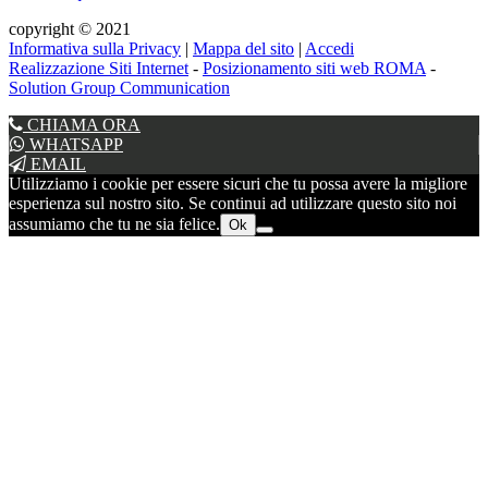
copyright © 2021
Informativa sulla Privacy
|
Mappa del sito
|
Accedi
Realizzazione Siti Internet
-
Posizionamento siti web ROMA
-
Solution Group Communication
CHIAMA ORA
WHATSAPP
EMAIL
Utilizziamo i cookie per essere sicuri che tu possa avere la migliore
esperienza sul nostro sito. Se continui ad utilizzare questo sito noi
assumiamo che tu ne sia felice.
Ok