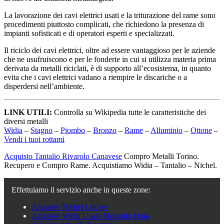
La lavorazione dei cavi elettrici usati e la triturazione del rame sono
procedimenti piuttosto complicati, che richiedono la presenza di
impianti sofisticati e di operatori esperti e specializzati.
Il riciclo dei cavi elettrici, oltre ad essere vantaggioso per le aziende
che ne usufruiscono e per le fonderie in cui si utilizza materia prima
derivata da metalli riciclati, è di supporto all’ecosistema, in quanto
evita che i cavi elettrici vadano a riempire le discariche o a
disperdersi nell’ambiente.
LINK UTILI:
Controlla su Wikipedia tutte le caratteristiche dei
diversi metalli
Widia
–
Stagno
–
Piombo
–
Bronzo
–
Rame
–
Alluminio
–
Ottone
–
Vendi i tuoi rottami
Acquisto Tantalio Rivarolo Canavese
Compro Metalli Torino.
Recupero e Compro Rame. Acquistiamo Widia – Tantalio – Nichel.
Effettuiamo il servizio anche in queste zone:
Acquisto Nichel Liscate
Acquisto Widia Usato Montalto Dora