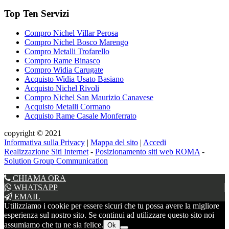
Top Ten Servizi
Compro Nichel Villar Perosa
Compro Nichel Bosco Marengo
Compro Metalli Trofarello
Compro Rame Binasco
Compro Widia Carugate
Acquisto Widia Usato Basiano
Acquisto Nichel Rivoli
Compro Nichel San Maurizio Canavese
Acquisto Metalli Cormano
Acquisto Rame Casale Monferrato
copyright © 2021
Informativa sulla Privacy
|
Mappa del sito
|
Accedi
Realizzazione Siti Internet
-
Posizionamento siti web ROMA
-
Solution Group Communication
CHIAMA ORA
WHATSAPP
EMAIL
Utilizziamo i cookie per essere sicuri che tu possa avere la migliore
esperienza sul nostro sito. Se continui ad utilizzare questo sito noi
assumiamo che tu ne sia felice.
Ok