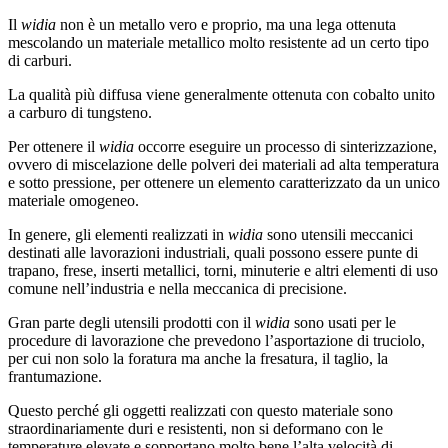
Il
widia
non è un metallo vero e proprio, ma una lega ottenuta
mescolando un materiale metallico molto resistente ad un certo tipo
di carburi.
La qualità più diffusa viene generalmente ottenuta con cobalto unito
a carburo di tungsteno.
Per ottenere il
widia
occorre eseguire un processo di sinterizzazione,
ovvero di miscelazione delle polveri dei materiali ad alta temperatura
e sotto pressione, per ottenere un elemento caratterizzato da un unico
materiale omogeneo.
In genere, gli elementi realizzati in
widia
sono utensili meccanici
destinati alle lavorazioni industriali, quali possono essere punte di
trapano, frese, inserti metallici, torni, minuterie e altri elementi di uso
comune nell’industria e nella meccanica di precisione.
Gran parte degli utensili prodotti con il
widia
sono usati per le
procedure di lavorazione che prevedono l’asportazione di truciolo,
per cui non solo la foratura ma anche la fresatura, il taglio, la
frantumazione.
Questo perché gli oggetti realizzati con questo materiale sono
straordinariamente duri e resistenti, non si deformano con le
temperature elevate e sopportano molto bene l’alta velocità di