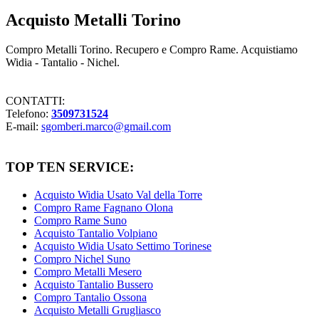
Acquisto Metalli Torino
Compro Metalli Torino. Recupero e Compro Rame. Acquistiamo
Widia - Tantalio - Nichel.
CONTATTI:
Telefono:
3509731524
E-mail:
sgomberi.marco@gmail.com
TOP TEN SERVICE:
Acquisto Widia Usato Val della Torre
Compro Rame Fagnano Olona
Compro Rame Suno
Acquisto Tantalio Volpiano
Acquisto Widia Usato Settimo Torinese
Compro Nichel Suno
Compro Metalli Mesero
Acquisto Tantalio Bussero
Compro Tantalio Ossona
Acquisto Metalli Grugliasco