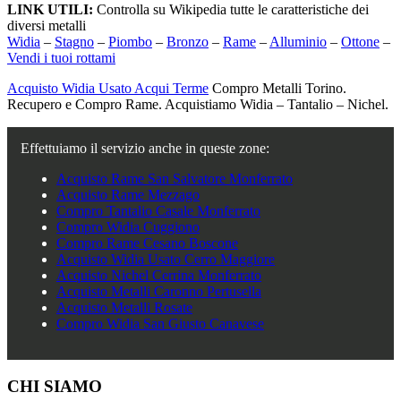
LINK UTILI:
Controlla su Wikipedia tutte le caratteristiche dei
diversi metalli
Widia
–
Stagno
–
Piombo
–
Bronzo
–
Rame
–
Alluminio
–
Ottone
–
Vendi i tuoi rottami
Acquisto Widia Usato Acqui Terme
Compro Metalli Torino.
Recupero e Compro Rame. Acquistiamo Widia – Tantalio – Nichel.
Effettuiamo il servizio anche in queste zone:
Acquisto Rame San Salvatore Monferrato
Acquisto Rame Mezzago
Compro Tantalio Casale Monferrato
Compro Widia Cuggiono
Compro Rame Cesano Boscone
Acquisto Widia Usato Cerro Maggiore
Acquisto Nichel Cerrina Monferrato
Acquisto Metalli Caronno Pertusella
Acquisto Metalli Rosate
Compro Widia San Giusto Canavese
Footer
CHI SIAMO