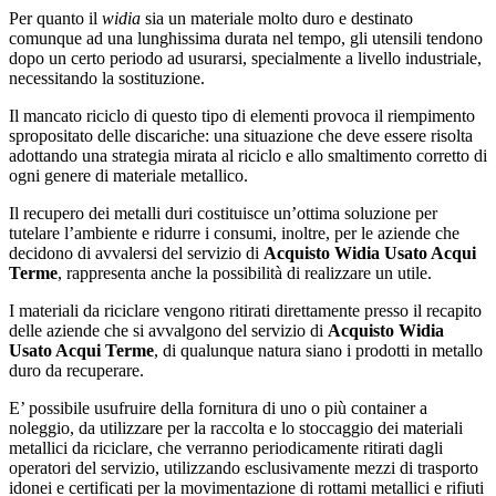
Per quanto il
widia
sia un materiale molto duro e destinato
comunque ad una lunghissima durata nel tempo, gli utensili tendono
dopo un certo periodo ad usurarsi, specialmente a livello industriale,
necessitando la sostituzione.
Il mancato riciclo di questo tipo di elementi provoca il riempimento
spropositato delle discariche: una situazione che deve essere risolta
adottando una strategia mirata al riciclo e allo smaltimento corretto di
ogni genere di materiale metallico.
Il recupero dei metalli duri costituisce un’ottima soluzione per
tutelare l’ambiente e ridurre i consumi, inoltre, per le aziende che
decidono di avvalersi del servizio di
Acquisto Widia Usato Acqui
Terme
, rappresenta anche la possibilità di realizzare un utile.
I materiali da riciclare vengono ritirati direttamente presso il recapito
delle aziende che si avvalgono del servizio di
Acquisto Widia
Usato Acqui Terme
, di qualunque natura siano i prodotti in metallo
duro da recuperare.
E’ possibile usufruire della fornitura di uno o più container a
noleggio, da utilizzare per la raccolta e lo stoccaggio dei materiali
metallici da riciclare, che verranno periodicamente ritirati dagli
operatori del servizio, utilizzando esclusivamente mezzi di trasporto
idonei e certificati per la movimentazione di rottami metallici e rifiuti