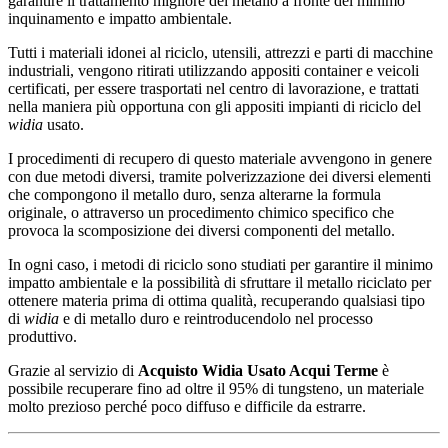
garantire il trattamento migliore del metallo a fronte del minimo
inquinamento e impatto ambientale.
Tutti i materiali idonei al riciclo, utensili, attrezzi e parti di macchine
industriali, vengono ritirati utilizzando appositi container e veicoli
certificati, per essere trasportati nel centro di lavorazione, e trattati
nella maniera più opportuna con gli appositi impianti di riciclo del
widia
usato.
I procedimenti di recupero di questo materiale avvengono in genere
con due metodi diversi, tramite polverizzazione dei diversi elementi
che compongono il metallo duro, senza alterarne la formula
originale, o attraverso un procedimento chimico specifico che
provoca la scomposizione dei diversi componenti del metallo.
In ogni caso, i metodi di riciclo sono studiati per garantire il minimo
impatto ambientale e la possibilità di sfruttare il metallo riciclato per
ottenere materia prima di ottima qualità, recuperando qualsiasi tipo
di
widia
e di metallo duro e reintroducendolo nel processo
produttivo.
Grazie al servizio di
Acquisto Widia Usato Acqui Terme
è
possibile recuperare fino ad oltre il 95% di tungsteno, un materiale
molto prezioso perché poco diffuso e difficile da estrarre.