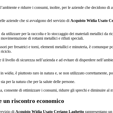
e l’ambiente e ridurre i consumi, inoltre, per le aziende che decidono di a
 delle aziende che si avvalgono del servizio di
Acquisto Widia Usato C
da utilizzare per la raccolta e lo stoccaggio dei materiali metallici da ri
 movimentazione di rottami metallici e rifiuti speciali.
sori per fresatrici e torni, elementi metallici e minuteria, è comunque p
riciclo.
e il livello di sicurezza nell’azienda e ad evitare di disperdere nell’am
 in
widia
, è piuttosto raro in natura e, se non utilizzato correttamente, 
 sia per la natura che per la salute delle persone.
nda, consente di ottimizzare i consumi, ridurre gli sprechi e diminuire al
e un riscontro economico
ervizio di
Acquisto Widia Usato Ceriano Laghetto
rappresentano un 