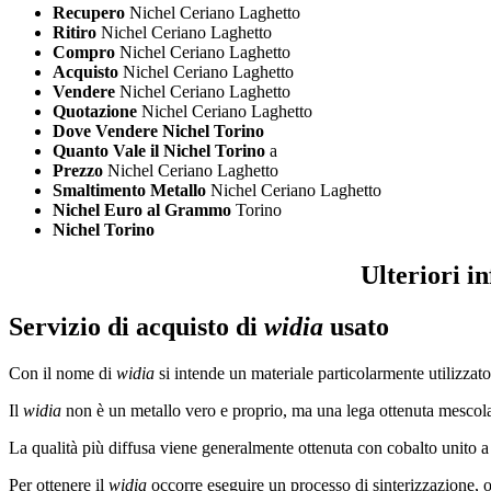
Recupero
Nichel Ceriano Laghetto
Ritiro
Nichel Ceriano Laghetto
Compro
Nichel Ceriano Laghetto
Acquisto
Nichel Ceriano Laghetto
Vendere
Nichel Ceriano Laghetto
Quotazione
Nichel Ceriano Laghetto
Dove Vendere Nichel Torino
Quanto Vale il Nichel Torino
a
Prezzo
Nichel Ceriano Laghetto
Smaltimento Metallo
Nichel Ceriano Laghetto
Nichel Euro al Grammo
Torino
Nichel Torino
Ulteriori i
Servizio di acquisto di
widia
usato
Con il nome di
widia
si intende un materiale particolarmente utilizzat
Il
widia
non è un metallo vero e proprio, ma una lega ottenuta mescolan
La qualità più diffusa viene generalmente ottenuta con cobalto unito a
Per ottenere il
widia
occorre eseguire un processo di sinterizzazione, o