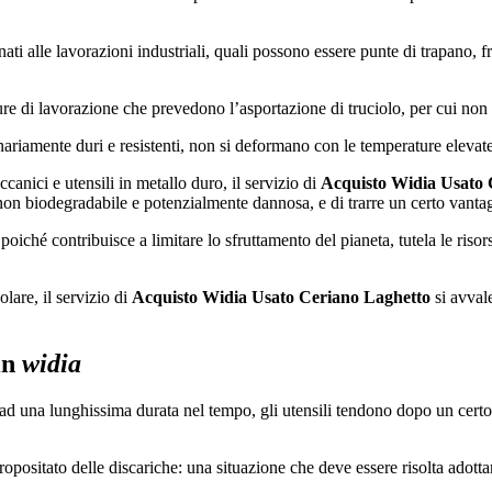
ati alle lavorazioni industriali, quali possono essere punte di trapano, fr
re di lavorazione che prevedono l’asportazione di truciolo, per cui non so
nariamente duri e resistenti, non si deformano con le temperature elevate
nici e utensili in metallo duro, il servizio di
Acquisto Widia Usato 
non biodegradabile e potenzialmente dannosa, e di trarre un certo vantag
poiché contribuisce a limitare lo sfruttamento del pianeta, tutela le risor
lare, il servizio di
Acquisto Widia Usato Ceriano Laghetto
si avvale
 in
widia
 una lunghissima durata nel tempo, gli utensili tendono dopo un certo p
opositato delle discariche: una situazione che deve essere risolta adottan