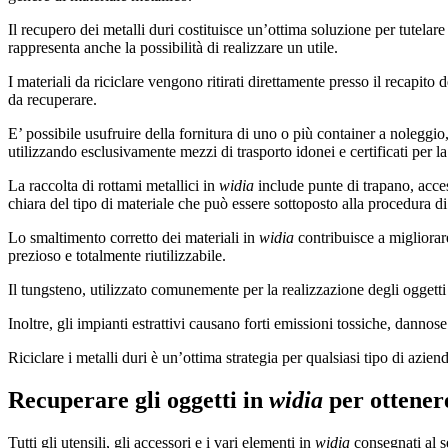
Il recupero dei metalli duri costituisce un’ottima soluzione per tutelar
rappresenta anche la possibilità di realizzare un utile.
I materiali da riciclare vengono ritirati direttamente presso il recapito
da recuperare.
E’ possibile usufruire della fornitura di uno o più container a noleggio, 
utilizzando esclusivamente mezzi di trasporto idonei e certificati per la
La raccolta di rottami metallici in
widia
include punte di trapano, acces
chiara del tipo di materiale che può essere sottoposto alla procedura di 
Lo smaltimento corretto dei materiali in
widia
contribuisce a migliorar
prezioso e totalmente riutilizzabile.
Il tungsteno, utilizzato comunemente per la realizzazione degli oggetti
Inoltre, gli impianti estrattivi causano forti emissioni tossiche, dannose
Riciclare i metalli duri è un’ottima strategia per qualsiasi tipo di azie
Recuperare gli oggetti in
widia
per ottener
Tutti gli utensili, gli accessori e i vari elementi in
widia
consegnati al s