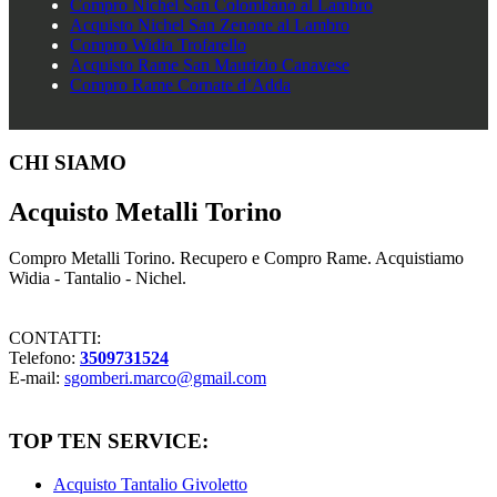
Compro Nichel San Colombano al Lambro
Acquisto Nichel San Zenone al Lambro
Compro Widia Trofarello
Acquisto Rame San Maurizio Canavese
Compro Rame Cornate d’Adda
Footer
CHI SIAMO
Acquisto Metalli Torino
Compro Metalli Torino. Recupero e Compro Rame. Acquistiamo
Widia - Tantalio - Nichel.
CONTATTI:
Telefono:
3509731524
E-mail:
sgomberi.marco@gmail.com
TOP TEN SERVICE:
Acquisto Tantalio Givoletto