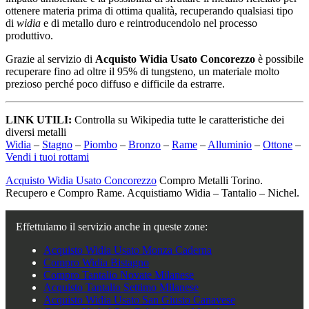
ottenere materia prima di ottima qualità, recuperando qualsiasi tipo
di
widia
e di metallo duro e reintroducendolo nel processo
produttivo.
Grazie al servizio di
Acquisto Widia Usato Concorezzo
è possibile
recuperare fino ad oltre il 95% di tungsteno, un materiale molto
prezioso perché poco diffuso e difficile da estrarre.
LINK UTILI:
Controlla su Wikipedia tutte le caratteristiche dei
diversi metalli
Widia
–
Stagno
–
Piombo
–
Bronzo
–
Rame
–
Alluminio
–
Ottone
–
Vendi i tuoi rottami
Acquisto Widia Usato Concorezzo
Compro Metalli Torino.
Recupero e Compro Rame. Acquistiamo Widia – Tantalio – Nichel.
Effettuiamo il servizio anche in queste zone:
Acquisto Widia Usato Monza Caderna
Compro Widia Bistagno
Compro Tantalio Novate Milanese
Acquisto Tantalio Settimo Milanese
Acquisto Widia Usato San Giusto Canavese