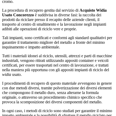
cromo.
La procedura di recupero gestita dal servizio di
Acquisto Widia
Usato Concorezzo
è suddivisa in diverse fasi: la raccolta dei
prodotti da riciclare presso il recapito delle aziende clienti, il
trasporto al centro di smaltimento e la lavorazione negli impianti
adibiti alle operazioni di riciclo vere e proprie.
Tali impianti, sono certificati e conformi agli standard qualitativi per
garantire il trattamento migliore del metallo a fronte del minimo
inquinamento e impatto ambientale.
Tutti i materiali idonei al riciclo, utensili, attrezzi e parti di macchine
industriali, vengono ritirati utilizzando appositi container e veicoli
certificati, per essere trasportati nel centro di lavorazione, e trattati
nella maniera più opportuna con gli appositi impianti di riciclo del
widia
usato.
I procedimenti di recupero di questo materiale avvengono in genere
con due metodi diversi, tramite polverizzazione dei diversi elementi
che compongono il metallo duro, senza alterarne la formula
originale, o attraverso un procedimento chimico specifico che
provoca la scomposizione dei diversi componenti del metallo.
In ogni caso, i metodi di riciclo sono studiati per garantire il minimo
impatto ambientale e la possibilità di sfruttare il metallo riciclato per