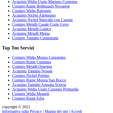
Acquisto Widia Usato Mariano Comense
Compro Rame Bellinzago Novarese
Compro Widia Bareggio
Acquisto Nichel Alpignano
Acquisto Nichel Marcallo con Casone
Compro Metalli Casale Corte Cerro
Acquisto Metalli Gattico
Acquisto Metalli Meina
Compro Tantalio Camparada
Top Ten Servizi
Compro Widia Monza Cazzaniga
Compro Rame Cumiana
Compro Metalli Omegna
Acquisto Tantalio Nosate
Compro Nichel Poirino
Compro Rame Monza San Rocco
Acquisto Tantalio Arquata Scrivia
Acquisto Widia Usato Caronno Pertusella
Compro Widia Muggiò
Compro Rame Erba
copyright © 2021
Informativa sulla Privacy
|
Mappa del sito
|
Accedi