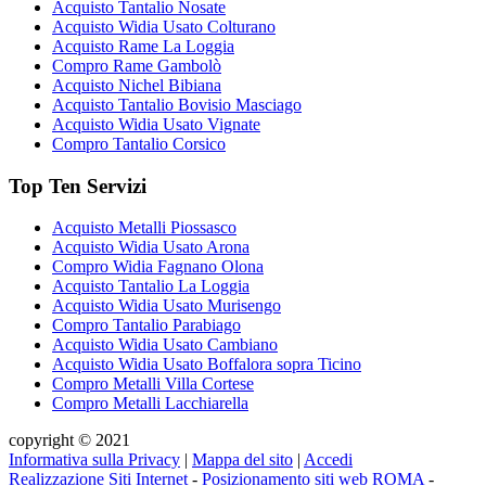
Acquisto Tantalio Nosate
Acquisto Widia Usato Colturano
Acquisto Rame La Loggia
Compro Rame Gambolò
Acquisto Nichel Bibiana
Acquisto Tantalio Bovisio Masciago
Acquisto Widia Usato Vignate
Compro Tantalio Corsico
Top Ten Servizi
Acquisto Metalli Piossasco
Acquisto Widia Usato Arona
Compro Widia Fagnano Olona
Acquisto Tantalio La Loggia
Acquisto Widia Usato Murisengo
Compro Tantalio Parabiago
Acquisto Widia Usato Cambiano
Acquisto Widia Usato Boffalora sopra Ticino
Compro Metalli Villa Cortese
Compro Metalli Lacchiarella
copyright © 2021
Informativa sulla Privacy
|
Mappa del sito
|
Accedi
Realizzazione Siti Internet
-
Posizionamento siti web ROMA
-