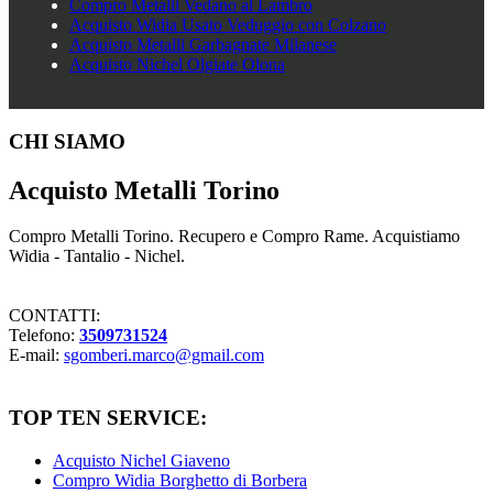
Compro Metalli Vedano al Lambro
Acquisto Widia Usato Veduggio con Colzano
Acquisto Metalli Garbagnate Milanese
Acquisto Nichel Olgiate Olona
Footer
CHI SIAMO
Acquisto Metalli Torino
Compro Metalli Torino. Recupero e Compro Rame. Acquistiamo
Widia - Tantalio - Nichel.
CONTATTI:
Telefono:
3509731524
E-mail:
sgomberi.marco@gmail.com
TOP TEN SERVICE:
Acquisto Nichel Giaveno
Compro Widia Borghetto di Borbera