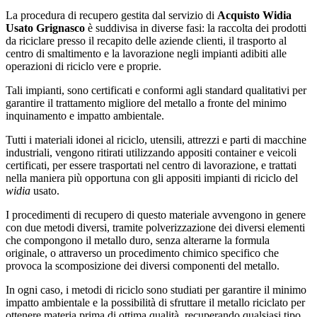
La procedura di recupero gestita dal servizio di
Acquisto Widia
Usato Grignasco
è suddivisa in diverse fasi: la raccolta dei prodotti
da riciclare presso il recapito delle aziende clienti, il trasporto al
centro di smaltimento e la lavorazione negli impianti adibiti alle
operazioni di riciclo vere e proprie.
Tali impianti, sono certificati e conformi agli standard qualitativi per
garantire il trattamento migliore del metallo a fronte del minimo
inquinamento e impatto ambientale.
Tutti i materiali idonei al riciclo, utensili, attrezzi e parti di macchine
industriali, vengono ritirati utilizzando appositi container e veicoli
certificati, per essere trasportati nel centro di lavorazione, e trattati
nella maniera più opportuna con gli appositi impianti di riciclo del
widia
usato.
I procedimenti di recupero di questo materiale avvengono in genere
con due metodi diversi, tramite polverizzazione dei diversi elementi
che compongono il metallo duro, senza alterarne la formula
originale, o attraverso un procedimento chimico specifico che
provoca la scomposizione dei diversi componenti del metallo.
In ogni caso, i metodi di riciclo sono studiati per garantire il minimo
impatto ambientale e la possibilità di sfruttare il metallo riciclato per
ottenere materia prima di ottima qualità, recuperando qualsiasi tipo