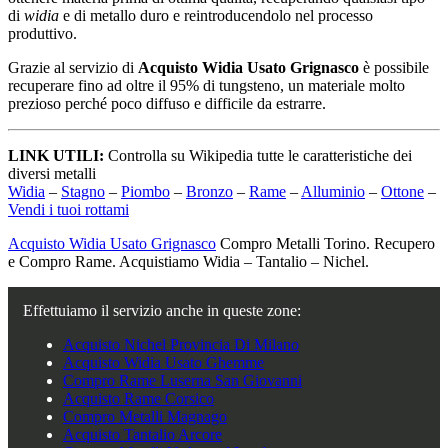
di
widia
e di metallo duro e reintroducendolo nel processo
produttivo.
Grazie al servizio di
Acquisto Widia Usato Grignasco
è possibile
recuperare fino ad oltre il 95% di tungsteno, un materiale molto
prezioso perché poco diffuso e difficile da estrarre.
LINK UTILI:
Controlla su Wikipedia tutte le caratteristiche dei
diversi metalli
Widia
–
Stagno
–
Piombo
–
Bronzo
–
Rame
–
Alluminio
–
Ottone
–
Vendi i tuoi rottami
Acquisto Widia Usato Grignasco
Compro Metalli Torino. Recupero
e Compro Rame. Acquistiamo Widia – Tantalio – Nichel.
Effettuiamo il servizio anche in queste zone:
Acquisto Nichel Provincia Di Milano
Acquisto Widia Usato Ghemme
Compro Rame Luserna San Giovanni
Acquisto Rame Corsico
Compro Metalli Magnago
Acquisto Tantalio Arcore