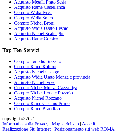
Acquisto Metalli Prato Sesia
Acquisto Rame Castellanza
Compro Widia Ivrea
Compro Widia Solero
Compro Nichel Broni
Acquisto Widia Usato Lesmo
Acquisto Nichel Scalenghe
Acquisto Rame Corsico
Top Ten Servizi
Compro Tantalio Sizzano
Compro Rame Robbio
Acquisto Nichel Cislago
Acquisto Widia Usato Monza e provincia
Acquisto Nichel Ivrea
Compro Nichel Monza Cazzaniga
Compro Nichel Lonate Pozzolo
Acquisto Nichel Rozzano
Compro Rame Castano Primo
Compro Rame Brandizzo
copyright © 2021
Informativa sulla Privacy
|
Mappa del sito
|
Accedi
Realizzazione Siti Internet
-
Posizionamento siti web ROMA
-