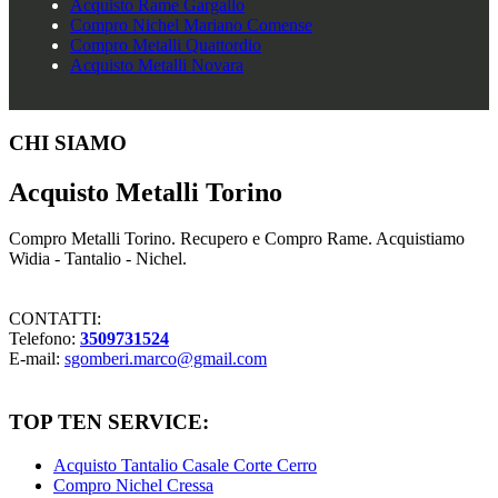
Acquisto Rame Gargallo
Compro Nichel Mariano Comense
Compro Metalli Quattordio
Acquisto Metalli Novara
Footer
CHI SIAMO
Acquisto Metalli Torino
Compro Metalli Torino. Recupero e Compro Rame. Acquistiamo
Widia - Tantalio - Nichel.
CONTATTI:
Telefono:
3509731524
E-mail:
sgomberi.marco@gmail.com
TOP TEN SERVICE:
Acquisto Tantalio Casale Corte Cerro
Compro Nichel Cressa