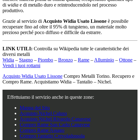
di
widia
e di metallo duro e reintroducendolo nel processo
produttivo.
Grazie al servizio di
Acquisto Widia Usato Lissone
è possibile
recuperare fino ad oltre il 95% di tungsteno, un materiale molto
prezioso perché poco diffuso e difficile da estrarre.
LINK UTILI:
Controlla su Wikipedia tutte le caratteristiche dei
diversi metalli
Widia
–
Stagno
–
Piombo
–
Bronzo
–
Rame
–
Alluminio
–
Ottone
–
Vendi i tuoi rottami
Acquisto Widia Usato Lissone
Compro Metalli Torino. Recupero e
Compro Rame. Acquistiamo Widia – Tantalio – Nichel.
Effettuiamo il servizio anche in queste zone:
Mappa del Sito
Acquisto Nichel Caluso
Acquisto Nichel Rivarolo Canavese
Compro Rame San Carlo Canavese
Compro Rame Assago
Compro Tantalio Crevoladossola