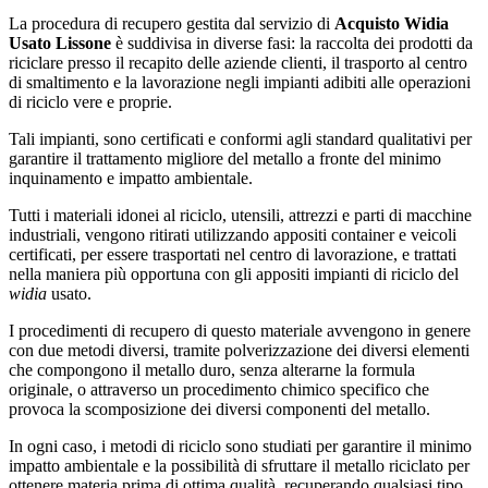
La procedura di recupero gestita dal servizio di
Acquisto Widia
Usato Lissone
è suddivisa in diverse fasi: la raccolta dei prodotti da
riciclare presso il recapito delle aziende clienti, il trasporto al centro
di smaltimento e la lavorazione negli impianti adibiti alle operazioni
di riciclo vere e proprie.
Tali impianti, sono certificati e conformi agli standard qualitativi per
garantire il trattamento migliore del metallo a fronte del minimo
inquinamento e impatto ambientale.
Tutti i materiali idonei al riciclo, utensili, attrezzi e parti di macchine
industriali, vengono ritirati utilizzando appositi container e veicoli
certificati, per essere trasportati nel centro di lavorazione, e trattati
nella maniera più opportuna con gli appositi impianti di riciclo del
widia
usato.
I procedimenti di recupero di questo materiale avvengono in genere
con due metodi diversi, tramite polverizzazione dei diversi elementi
che compongono il metallo duro, senza alterarne la formula
originale, o attraverso un procedimento chimico specifico che
provoca la scomposizione dei diversi componenti del metallo.
In ogni caso, i metodi di riciclo sono studiati per garantire il minimo
impatto ambientale e la possibilità di sfruttare il metallo riciclato per
ottenere materia prima di ottima qualità, recuperando qualsiasi tipo