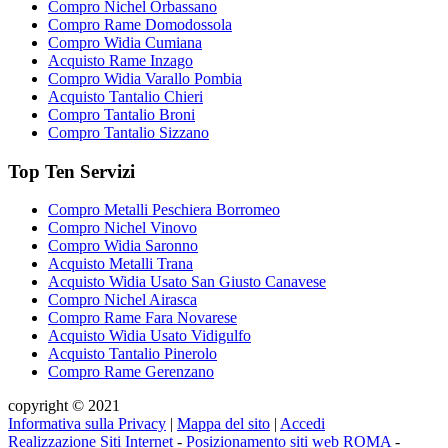
Compro Nichel Orbassano
Compro Rame Domodossola
Compro Widia Cumiana
Acquisto Rame Inzago
Compro Widia Varallo Pombia
Acquisto Tantalio Chieri
Compro Tantalio Broni
Compro Tantalio Sizzano
Top Ten Servizi
Compro Metalli Peschiera Borromeo
Compro Nichel Vinovo
Compro Widia Saronno
Acquisto Metalli Trana
Acquisto Widia Usato San Giusto Canavese
Compro Nichel Airasca
Compro Rame Fara Novarese
Acquisto Widia Usato Vidigulfo
Acquisto Tantalio Pinerolo
Compro Rame Gerenzano
copyright © 2021
Informativa sulla Privacy
|
Mappa del sito
|
Accedi
Realizzazione Siti Internet
-
Posizionamento siti web ROMA
-