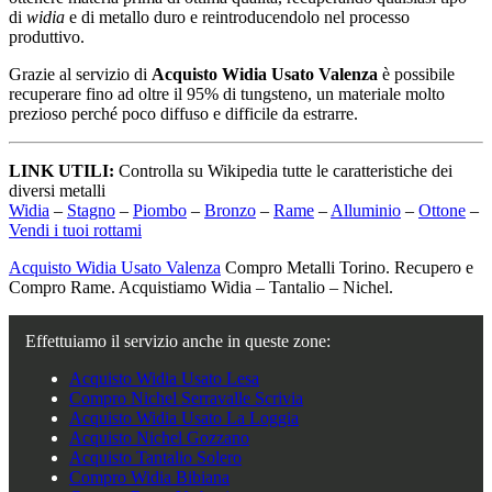
di
widia
e di metallo duro e reintroducendolo nel processo
produttivo.
Grazie al servizio di
Acquisto Widia Usato Valenza
è possibile
recuperare fino ad oltre il 95% di tungsteno, un materiale molto
prezioso perché poco diffuso e difficile da estrarre.
LINK UTILI:
Controlla su Wikipedia tutte le caratteristiche dei
diversi metalli
Widia
–
Stagno
–
Piombo
–
Bronzo
–
Rame
–
Alluminio
–
Ottone
–
Vendi i tuoi rottami
Acquisto Widia Usato Valenza
Compro Metalli Torino. Recupero e
Compro Rame. Acquistiamo Widia – Tantalio – Nichel.
Effettuiamo il servizio anche in queste zone:
Acquisto Widia Usato Lesa
Compro Nichel Serravalle Scrivia
Acquisto Widia Usato La Loggia
Acquisto Nichel Gozzano
Acquisto Tantalio Solero
Compro Widia Bibiana