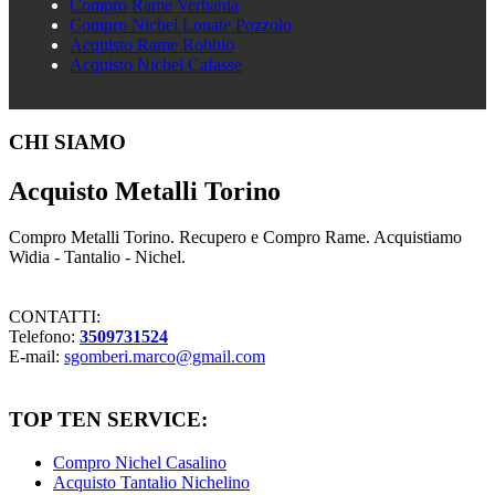
Compro Rame Verbania
Compro Nichel Lonate Pozzolo
Acquisto Rame Robbio
Acquisto Nichel Cafasse
Footer
CHI SIAMO
Acquisto Metalli Torino
Compro Metalli Torino. Recupero e Compro Rame. Acquistiamo
Widia - Tantalio - Nichel.
CONTATTI:
Telefono:
3509731524
E-mail:
sgomberi.marco@gmail.com
TOP TEN SERVICE:
Compro Nichel Casalino
Acquisto Tantalio Nichelino