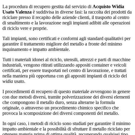
La procedura di recupero gestita dal servizio di
Acquisto Widia
Usato Valenza
è suddivisa in diverse fasi: la raccolta dei prodotti da
riciclare presso il recapito delle aziende clienti, il trasporto al centro
di smaltimento e la lavorazione negli impianti adibiti alle operazioni
di riciclo vere e proprie.
Tali impianti, sono certificati e conformi agli standard qualitativi per
garantire il trattamento migliore del metallo a fronte del minimo
inquinamento e impatto ambientale.
Tutti i materiali idonei al riciclo, utensili, attrezzi e parti di macchine
industriali, vengono ritirati utilizzando appositi container e veicoli
certificati, per essere trasportati nel centro di lavorazione, e trattati
nella maniera più opportuna con gli appositi impianti di riciclo del
widia
usato.
I procedimenti di recupero di questo materiale avvengono in genere
con due metodi diversi, tramite polverizzazione dei diversi elementi
che compongono il metallo duro, senza alterarne la formula
originale, o attraverso un procedimento chimico specifico che
provoca la scomposizione dei diversi componenti del metallo.
In ogni caso, i metodi di riciclo sono studiati per garantire il minimo
impatto ambientale e la possibilità di sfruttare il metallo riciclato per
ottenere materia prima di ottima qualità, recuperando qualsiasi tipo