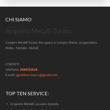
Footer
CHI SIAMO
Acquisto Metalli Torino
Compro Metalli Torino. Recupero e Compro Rame. Acquistiamo
Widia - Tantalio - Nichel.
CONTATTI:
Telefono:
3509731524
E-mail:
sgomberi.marco@gmail.com
TOP TEN SERVICE:
Acquisto Metalli Cassano Spinola