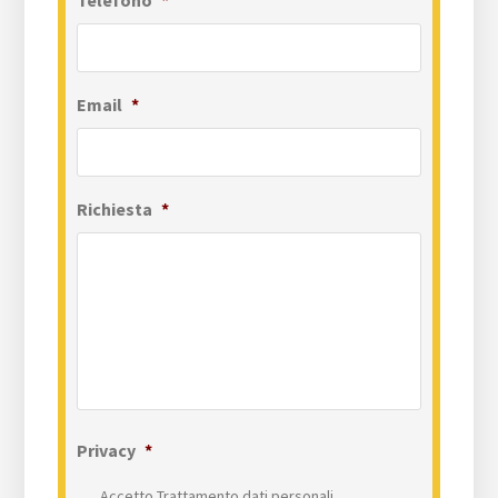
Telefono
*
Email
*
Richiesta
*
Privacy
*
Accetto Trattamento dati personali