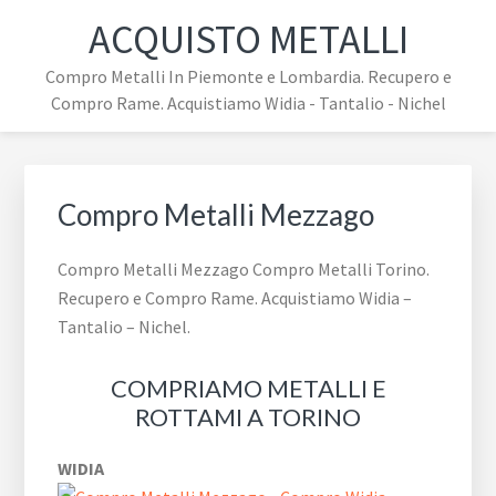
Passa
Passa
Passa
ACQUISTO METALLI
alla
al
al
navigazione
contenuto
piè
Compro Metalli In Piemonte e Lombardia. Recupero e
primaria
principale
di
Compro Rame. Acquistiamo Widia - Tantalio - Nichel
pagina
Compro Metalli Mezzago
Compro Metalli Mezzago Compro Metalli Torino.
Recupero e Compro Rame. Acquistiamo Widia –
Tantalio – Nichel.
COMPRIAMO METALLI E
ROTTAMI A TORINO
WIDIA