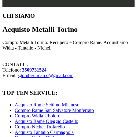
Footer
CHI SIAMO
Acquisto Metalli Torino
Compro Metalli Torino. Recupero e Compro Rame. Acquistiamo
Widia - Tantalio - Nichel.
CONTATTI:
Telefono:
3509731524
E-mail:
sgomberi.marco@gmail.com
TOP TEN SERVICE:
Acquisto Rame Settimo Milanese
Compro Rame San Salvatore Monferrato
Compro Widia Uboldo
Acquisto Rame Oleggio Castello
Compro Nichel Trofarello
Acquisto Tantalio Carmagnola