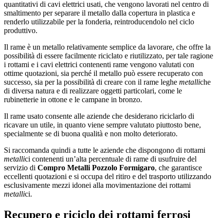
quantitativi di cavi elettrici usati, che vengono lavorati nel centro di
smaltimento per separare il metallo dalla copertura in plastica e
renderlo utilizzabile per la fonderia, reintroducendolo nel ciclo
produttivo.
Il rame è un metallo relativamente semplice da lavorare, che offre la
possibilità di essere facilmente riciclato e riutilizzato, per tale ragione
i rottami e i cavi elettrici contenenti rame vengono valutati con
ottime quotazioni, sia perché il metallo può essere recuperato con
successo, sia per la possibilità di creare con il rame leghe
metalli
che
di diversa natura e di realizzare oggetti particolari, come le
rubinetterie in ottone e le campane in bronzo.
Il rame usato consente alle aziende che desiderano riciclarlo di
ricavare un utile, in quanto viene sempre valutato piuttosto bene,
specialmente se di buona qualità e non molto deteriorato.
Si raccomanda quindi a tutte le aziende che dispongono di rottami
metalli
ci contenenti un’alta percentuale di rame di usufruire del
servizio di
Compro Metalli Pozzolo Formigaro
, che garantisce
eccellenti quotazioni e si occupa del ritiro e del trasporto utilizzando
esclusivamente mezzi idonei alla movimentazione dei rottami
metalli
ci.
Recupero e riciclo dei rottami ferrosi