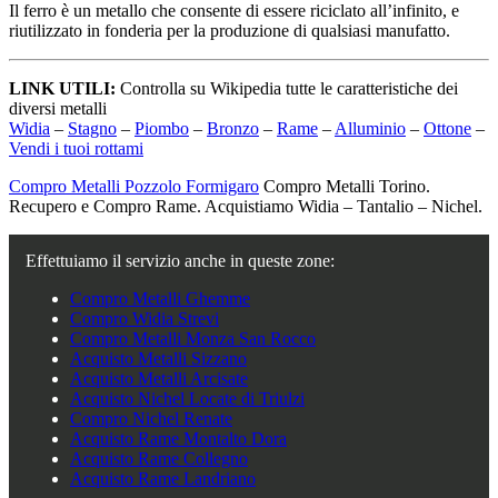
Il ferro è un metallo che consente di essere riciclato all’infinito, e
riutilizzato in fonderia per la produzione di qualsiasi manufatto.
LINK UTILI:
Controlla su Wikipedia tutte le caratteristiche dei
diversi metalli
Widia
–
Stagno
–
Piombo
–
Bronzo
–
Rame
–
Alluminio
–
Ottone
–
Vendi i tuoi rottami
Compro Metalli Pozzolo Formigaro
Compro Metalli Torino.
Recupero e Compro Rame. Acquistiamo Widia – Tantalio – Nichel.
Effettuiamo il servizio anche in queste zone:
Compro Metalli Ghemme
Compro Widia Strevi
Compro Metalli Monza San Rocco
Acquisto Metalli Sizzano
Acquisto Metalli Arcisate
Acquisto Nichel Locate di Triulzi
Compro Nichel Renate
Acquisto Rame Montalto Dora
Acquisto Rame Collegno
Acquisto Rame Landriano