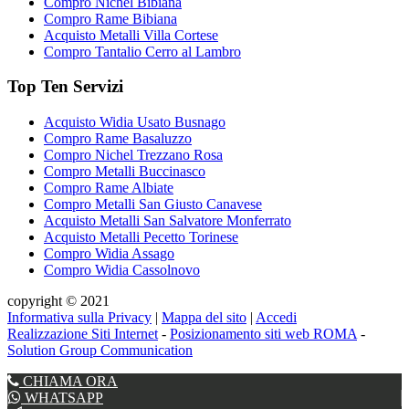
Compro Nichel Bibiana
Compro Rame Bibiana
Acquisto Metalli Villa Cortese
Compro Tantalio Cerro al Lambro
Top Ten Servizi
Acquisto Widia Usato Busnago
Compro Rame Basaluzzo
Compro Nichel Trezzano Rosa
Compro Metalli Buccinasco
Compro Rame Albiate
Compro Metalli San Giusto Canavese
Acquisto Metalli San Salvatore Monferrato
Acquisto Metalli Pecetto Torinese
Compro Widia Assago
Compro Widia Cassolnovo
copyright © 2021
Informativa sulla Privacy
|
Mappa del sito
|
Accedi
Realizzazione Siti Internet
-
Posizionamento siti web ROMA
-
Solution Group Communication
CHIAMA ORA
WHATSAPP