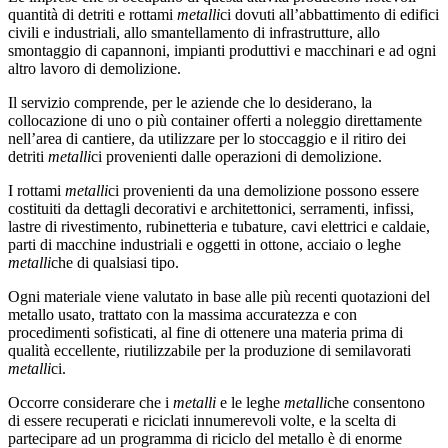
quantità di detriti e rottami
metalli
ci dovuti all’abbattimento di edifici
civili e industriali, allo smantellamento di infrastrutture, allo
smontaggio di capannoni, impianti produttivi e macchinari e ad ogni
altro lavoro di demolizione.
Il servizio comprende, per le aziende che lo desiderano, la
collocazione di uno o più container offerti a noleggio direttamente
nell’area di cantiere, da utilizzare per lo stoccaggio e il ritiro dei
detriti
metalli
ci provenienti dalle operazioni di demolizione.
I rottami
metalli
ci provenienti da una demolizione possono essere
costituiti da dettagli decorativi e architettonici, serramenti, infissi,
lastre di rivestimento, rubinetteria e tubature, cavi elettrici e caldaie,
parti di macchine industriali e oggetti in ottone, acciaio o leghe
metalli
che di qualsiasi tipo.
Ogni materiale viene valutato in base alle più recenti quotazioni del
metallo usato, trattato con la massima accuratezza e con
procedimenti sofisticati, al fine di ottenere una materia prima di
qualità eccellente, riutilizzabile per la produzione di semilavorati
metalli
ci.
Occorre considerare che i
metalli
e le leghe
metalli
che consentono
di essere recuperati e riciclati innumerevoli volte, e la scelta di
partecipare ad un programma di riciclo del metallo è di enorme