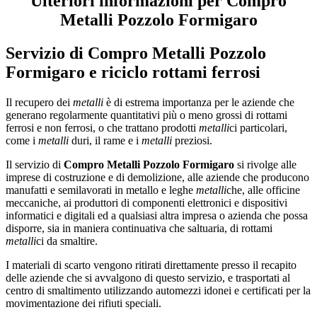
Ulteriori informazioni per Compro
Metalli Pozzolo Formigaro
Servizio di
Compro Metalli Pozzolo
Formigaro
e riciclo rottami ferrosi
Il recupero dei
metalli
è di estrema importanza per le aziende che
generano regolarmente quantitativi più o meno grossi di rottami
ferrosi e non ferrosi, o che trattano prodotti
metalli
ci particolari,
come i
metalli
duri, il rame e i
metalli
preziosi.
Il servizio di
Compro Metalli Pozzolo Formigaro
si rivolge alle
imprese di costruzione e di demolizione, alle aziende che producono
manufatti e semilavorati in metallo e leghe
metalli
che, alle officine
meccaniche, ai produttori di componenti elettronici e dispositivi
informatici e digitali ed a qualsiasi altra impresa o azienda che possa
disporre, sia in maniera continuativa che saltuaria, di rottami
metalli
ci da smaltire.
I materiali di scarto vengono ritirati direttamente presso il recapito
delle aziende che si avvalgono di questo servizio, e trasportati al
centro di smaltimento utilizzando automezzi idonei e certificati per la
movimentazione dei rifiuti speciali.