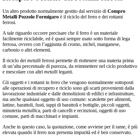
Un altro prodotto normalmente gestito dal servizio di
Compro
Metalli Pozzolo Formigaro
è il riciclo del ferro e dei rottami
ferrosi.
A tale riguardo occorre precisare che il ferro è un materiale
facilmente riciclabile, ed è quasi sempre usato sotto forma di lega
ferrosa, ovvero con l’aggiunta di cromo, nichel, manganese,
carbonio o altri elementi.
Il riciclo dei
metalli
ferrosi permette di riottenere una materia prima
di un’alta percentuale di purezza, da reimmettere nel ciclo produttivo
e mescolare con altri
metalli
leganti.
Gli oggetti e i rottami in ferro che vengono normalmente sottoposti
alle operazioni di recupero e riciclo sono gli scarti provenienti dalla
lavorazione industriale e dalle demolizioni di edifici e infrastrutture,
ma anche qualsiasi oggetto di uso comune: scatolette per alimenti,
lattine, barattoli, fusti, tappi di barattoli e bottiglie, piccoli oggetti,
minuteria
metalli
ca, parti di cancelli e recinzioni, oggetti di uso
comune, parti di macchinari e impianti.
Anche in questo caso, la quotazione, come avviene per il rame, è più
elevata quando il ferro non presenta impurità ed è ben conservato.