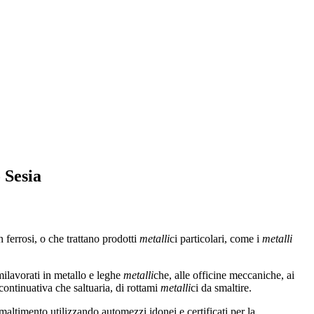
 Sesia
 ferrosi, o che trattano prodotti
metalli
ci particolari, come i
metalli
milavorati in metallo e leghe
metalli
che, alle officine meccaniche, ai
 continuativa che saltuaria, di rottami
metalli
ci da smaltire.
 smaltimento utilizzando automezzi idonei e certificati per la