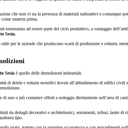
zione che non vi sia la presenza di materiali radioattivi o comunque poten
le come materia prima.
iuti torneranno ad essere parte del ciclo produttivo, a vantaggio dell’a
to Sesia
.
 utile per le aziende che producono scarti di produzione e rottami, mentre
molizioni
to Sesia
è quello delle demolizioni industriali.
tà di detriti e rottami
metalli
ci dovuti all’abbattimento di edifici civili
demolizione.
di uno o più container offerti a noleggio direttamente nell’area di cantier
i da dettagli decorativi e architettonici, serramenti, infissi, lastre di riv
ualsiasi tipo.
tallo usato, trattato con la massima accuratezza e con procedimenti sofist