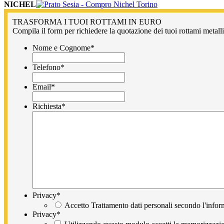
NICHEL
TRASFORMA I TUOI ROTTAMI IN EURO
Compila il form per richiedere la quotazione dei tuoi rottami metallic
Nome e Cognome
*
Telefono
*
Email
*
Richiesta
*
Privacy
*
Accetto Trattamento dati personali secondo l'infor
Privacy
*