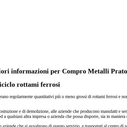
iori informazioni per Compro Metalli Prato
iciclo rottami ferrosi
ano regolarmente quantitativi più o meno grossi di rottami ferrosi e non
costruzione e di demolizione, alle aziende che producono manufatti e se
 ed a qualsiasi altra impresa o azienda che possa disporre, sia in maniera
lle aziende che si avvalgono di questo servizio, e trasportati al centro di