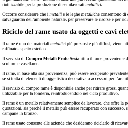
riutilizzabile per la produzione di semilavorati
metalli
ci.
Occorre considerare che i
metalli
e le leghe
metalli
che consentono di e
salvaguardia dell’ambiente naturale, per preservare le risorse e per rid
Riciclo del rame usato da oggetti e cavi elet
Il rame è uno dei materiali
metalli
ci più preziosi e più diffusi, viene u
raffinato aspetto estetico.
Il servizio di
Compro Metalli Prato Sesia
ritira il rame proveniente d
sculture e vasellame.
Il rame, in base alla sua provenienza, può essere recuperato prevalent
se si tratta di elementi di oggettistica decorativa o accessori per l’archi
Il servizio di compro rame è disponibile anche per ritirare grossi quanti
utilizzabile per la fonderia, reintroducendolo nel ciclo produttivo.
Il rame è un metallo relativamente semplice da lavorare, che offre la pos
quotazioni, sia perché il metallo può essere recuperato con successo, si
campane in bronzo.
Il rame usato consente alle aziende che desiderano riciclarlo di ricava