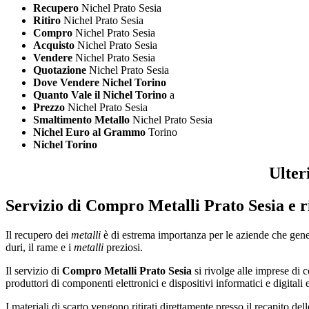
Recupero
Nichel Prato Sesia
Ritiro
Nichel Prato Sesia
Compro
Nichel Prato Sesia
Acquisto
Nichel Prato Sesia
Vendere
Nichel Prato Sesia
Quotazione
Nichel Prato Sesia
Dove Vendere Nichel Torino
Quanto Vale il Nichel Torino
a
Prezzo
Nichel Prato Sesia
Smaltimento Metallo
Nichel Prato Sesia
Nichel Euro al Grammo
Torino
Nichel Torino
Ulter
Servizio di
Compro Metalli Prato Sesia
e r
Il recupero dei
metalli
è di estrema importanza per le aziende che gener
duri, il rame e i
metalli
preziosi.
Il servizio di
Compro Metalli Prato Sesia
si rivolge alle imprese di 
produttori di componenti elettronici e dispositivi informatici e digitali
I materiali di scarto vengono ritirati direttamente presso il recapito de