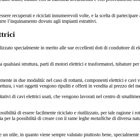
ssere recuperati e riciclati innumerevoli volte, e la scelta di partecipa
urre l’inquinamento dovuto agli impianti estrattivi.
trici
tilizzato specialmente in merito alle sue eccellenti doti di conduttore di e
a qualsiasi struttura, parti di motori elettrici e trasformatori, tubature p
emente in due modalità: nel caso di rottami, componenti elettrici e cavi 
tettura, i vari oggetti vengono ripuliti e offerti in vendita al prezzo del m
tativi di cavi elettrici usati, che vengono lavorati nel centro di smaltime
sibilità di essere facilmente riciclato e riutilizzato, per tale ragione i r
a per la possibilità di creare con il rame leghe
metalli
che di diversa natu
re un utile, in quanto viene sempre valutato piuttosto bene, specialmente