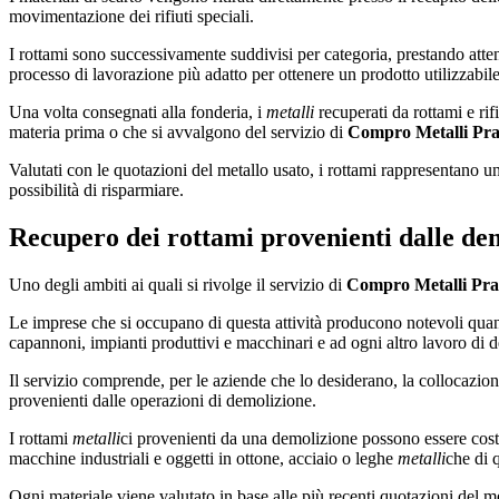
movimentazione dei rifiuti speciali.
I rottami sono successivamente suddivisi per categoria, prestando atten
processo di lavorazione più adatto per ottenere un prodotto utilizzabi
Una volta consegnati alla fonderia, i
metalli
recuperati da rottami e rif
materia prima o che si avvalgono del servizio di
Compro Metalli Pra
Valutati con le quotazioni del metallo usato, i rottami rappresentano un
possibilità di risparmiare.
Recupero dei rottami provenienti dalle de
Uno degli ambiti ai quali si rivolge il servizio di
Compro Metalli Pra
Le imprese che si occupano di questa attività producono notevoli quanti
capannoni, impianti produttivi e macchinari e ad ogni altro lavoro di 
Il servizio comprende, per le aziende che lo desiderano, la collocazione 
provenienti dalle operazioni di demolizione.
I rottami
metalli
ci provenienti da una demolizione possono essere costituit
macchine industriali e oggetti in ottone, acciaio o leghe
metalli
che di q
Ogni materiale viene valutato in base alle più recenti quotazioni del me