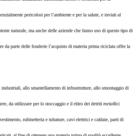
zialmente pericolosi per l’ambiente e per la salute, e inviati al
mbiente naturale, ma anche delle aziende che fanno uso di questo tipo di
 da parte delle fonderie l’acquisto di materia prima riciclata offre la
 e industriali, allo smantellamento di infrastrutture, allo smontaggio di
e, da utilizzare per lo stoccaggio e il ritiro dei detriti
metalli
ci
estimento, rubinetteria e tubature, cavi elettrici e caldaie, parti di
icati, al fine di ottenere una materia prima di qualità eccellente,