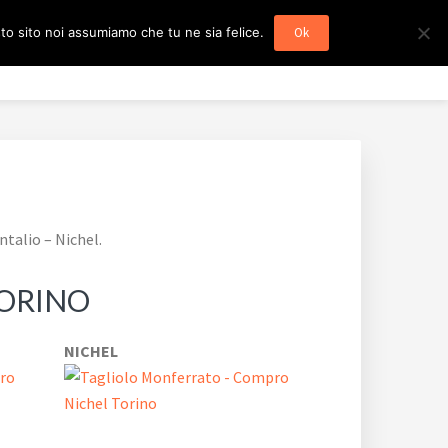
sto sito noi assumiamo che tu ne sia felice.
Ok
Home
Mappa del Sito
Blog
Contatti
talio – Nichel.
TORINO
NICHEL