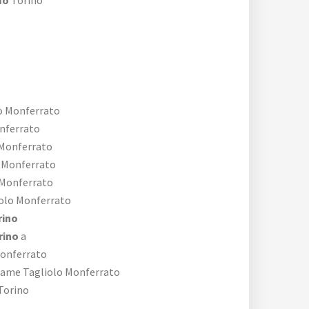
mo
Torino
o Monferrato
nferrato
Monferrato
 Monferrato
Monferrato
olo Monferrato
rino
rino
a
onferrato
ame Tagliolo Monferrato
Torino