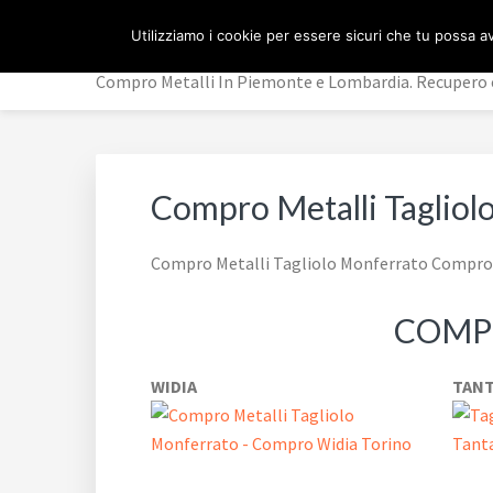
Passa
Passa
Passa
ACQUISTO METALLI
Utilizziamo i cookie per essere sicuri che tu possa av
alla
al
al
navigazione
contenuto
piè
Compro Metalli In Piemonte e Lombardia. Recupero e
primaria
principale
di
pagina
Compro Metalli Tagliol
Compro Metalli Tagliolo Monferrato Compro M
COMPR
WIDIA
TANT