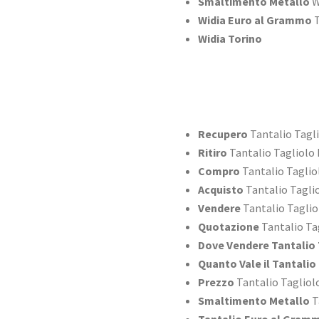
Smaltimento Metallo
W
Widia Euro al Grammo
T
Widia Torino
Recupero
Tantalio Tagl
Ritiro
Tantalio Tagliolo
Compro
Tantalio Taglio
Acquisto
Tantalio Tagli
Vendere
Tantalio Tagli
Quotazione
Tantalio Ta
Dove Vendere Tantalio 
Quanto Vale il Tantalio
Prezzo
Tantalio Tagliol
Smaltimento Metallo
T