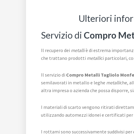
Ulteriori inf
Servizio di
Compro Meta
Il recupero dei
metalli
è di estrema importanza
che trattano prodotti
metalli
ci particolari, c
Il servizio di
Compro Metalli Tagliolo Monfe
semilavorati in metallo e leghe
metalli
che, al
altra impresa o azienda che possa disporre, si
I materiali di scarto vengono ritirati diretta
utilizzando automezzi idonei e certificati per 
I rottami sono successivamente suddivisi per