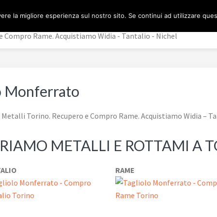
ere la migliore esperienza sul nostro sito. Se continui ad utilizzare que
 Compro Rame. Acquistiamo Widia - Tantalio - Nichel
o Monferrato
etalli Torino. Recupero e Compro Rame. Acquistiamo Widia – Tan
IAMO METALLI E ROTTAMI A 
ALIO
RAME