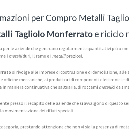
ormazioni per Compro Metalli Tagli
lli Tagliolo Monferrato
e riciclo 
 per le aziende che generano regolarmente quantitativi più o meno 
ome i
metalli
duri, il rame e i
metalli
preziosi.
rrato
si rivolge alle imprese di costruzione e di demolizione, all
le officine meccaniche, ai produttori di componenti elettronici e dis
a in maniera continuativa che saltuaria, di rottami
metalli
ci da sma
mente presso il recapito delle aziende che si avvalgono di questo se
la movimentazione dei rifiuti speciali.
 categoria, prestando attenzione che non vi sia la presenza di ma