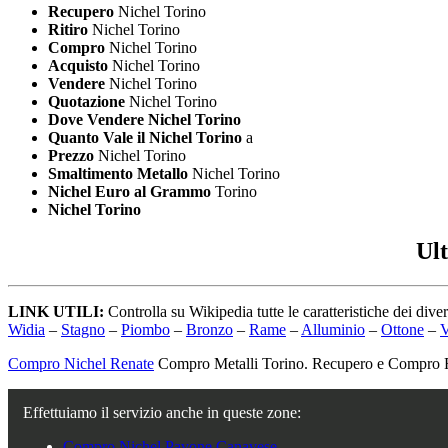
Recupero
Nichel Torino
Ritiro
Nichel Torino
Compro
Nichel Torino
Acquisto
Nichel Torino
Vendere
Nichel Torino
Quotazione
Nichel Torino
Dove Vendere Nichel Torino
Quanto Vale il Nichel Torino
a
Prezzo
Nichel Torino
Smaltimento Metallo
Nichel Torino
Nichel Euro al Grammo
Torino
Nichel Torino
Ul
LINK UTILI:
Controlla su Wikipedia tutte le caratteristiche dei diver
Widia
–
Stagno
–
Piombo
–
Bronzo
–
Rame
–
Alluminio
–
Ottone
–
V
Compro Nichel Renate
Compro Metalli Torino. Recupero e Compro R
Effettuiamo il servizio anche in queste zone:
Compro Nichel Pavone Canavese