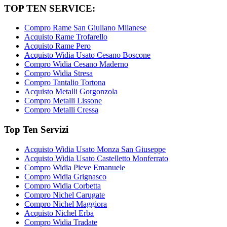
TOP TEN SERVICE:
Compro Rame San Giuliano Milanese
Acquisto Rame Trofarello
Acquisto Rame Pero
Acquisto Widia Usato Cesano Boscone
Compro Widia Cesano Maderno
Compro Widia Stresa
Compro Tantalio Tortona
Acquisto Metalli Gorgonzola
Compro Metalli Lissone
Compro Metalli Cressa
Top Ten Servizi
Acquisto Widia Usato Monza San Giuseppe
Acquisto Widia Usato Castelletto Monferrato
Compro Widia Pieve Emanuele
Compro Widia Grignasco
Compro Widia Corbetta
Compro Nichel Carugate
Compro Nichel Maggiora
Acquisto Nichel Erba
Compro Widia Tradate