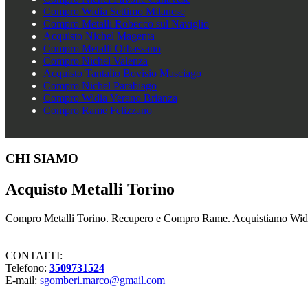
Compro Widia Settimo Milanese
Compro Metalli Robecco sul Naviglio
Acquisto Nichel Magenta
Compro Metalli Orbassano
Compro Nichel Valenza
Acquisto Tantalio Bovisio Masciago
Compro Nichel Parabiago
Compro Widia Verano Brianza
Compro Rame Felizzano
Footer
CHI SIAMO
Acquisto Metalli Torino
Compro Metalli Torino. Recupero e Compro Rame. Acquistiamo Widia 
CONTATTI:
Telefono:
3509731524
E-mail:
sgomberi.marco@gmail.com