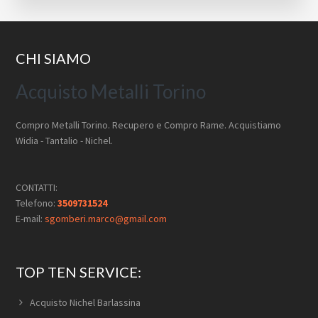
Footer
CHI SIAMO
Acquisto Metalli Torino
Compro Metalli Torino. Recupero e Compro Rame. Acquistiamo
Widia - Tantalio - Nichel.
CONTATTI:
Telefono:
3509731524
E-mail:
sgomberi.marco@gmail.com
TOP TEN SERVICE:
Acquisto Nichel Barlassina