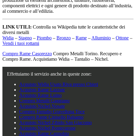
produzione di elementi architettonici, tubature, rubinetteria,
componenti elettrici e ogni genere di prodotto destinato all’industria,
al commercio e all’edilizia.
LINK UTILI:
Controlla su Wikipedia tutte le caratteristiche dei
diversi metalli
Widia
–
Stagno
–
Piombo
–
Bronzo
–
Rame
–
Alluminio
–
Ottone
–
Vendi i tuoi rottami
Compro Rame Casorezzo
Compro Metalli Torino. Recupero e
Compro Rame. Acquistiamo Widia – Tantalio – Nichel.
Effettuiamo il servizio anche in queste zone:
Acquisto Widia Usato Riva presso Chieri
Acquisto Rame Lazzate
Acquisto Rame Luino
Compro Metalli Gaggiano
Acquisto Nichel Nosate
Compro Tantalio Gravellona Toce
Compro Rame Cinisello Balsamo
Acquisto Nichel Zibido San Giacomo
Acquisto Nichel Pontecurone
Acquisto Rame Cannobio