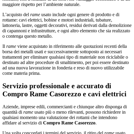
maggiore rispetto per l’ambiente naturale.
L’acquisto del
rame
usato include ogni genere di prodotto e di
rottame: cavi elettrici, bobine e motori industriali, tubature,
lattoneria, lastre, oggetti decorativi, residui derivati dalla demolizione
di capannoni e infrastrutture, e ogni altro elemento che sia realizzato
o contenga questo metallo.
Il
rame
viene acquistato in riferimento alle quotazioni recenti della
borsa dei metalli usati e successivamente sottoposto ai necessari
trattamenti per eliminare qualsiasi tipo di materiale non riciclabile o
destinato ad altre procedure di smaltimento, per poi essere destinato
ad una nuova lavorazione in fonderia e reso di nuovo utilizzabile
come materia prima.
Servizio professionale e accurato di
Compro Rame Casorezzo
e cavi elettrici
Aziende, imprese edili, commercianti e chiunque altro disponga di
quantità di
rame
usato più o meno rilevanti, possono richiedere in
qualsiasi momento una valutazione dei rottami che intendono
affidare al servizio di
Compro Rame Casorezzo
.
Una volta concordati i termini del servizio, il ritiro del
rame
usato