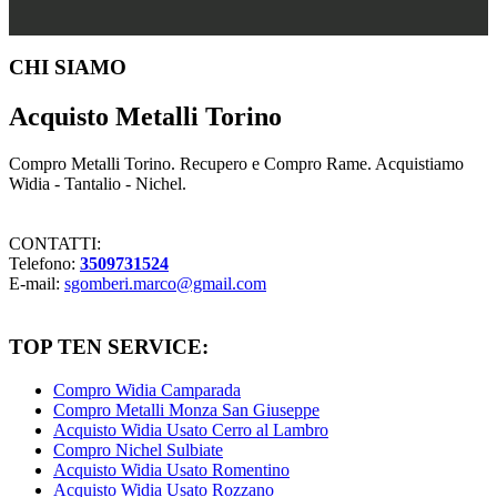
Footer
CHI SIAMO
Acquisto Metalli Torino
Compro Metalli Torino. Recupero e Compro Rame. Acquistiamo
Widia - Tantalio - Nichel.
CONTATTI:
Telefono:
3509731524
E-mail:
sgomberi.marco@gmail.com
TOP TEN SERVICE:
Compro Widia Camparada
Compro Metalli Monza San Giuseppe
Acquisto Widia Usato Cerro al Lambro
Compro Nichel Sulbiate
Acquisto Widia Usato Romentino
Acquisto Widia Usato Rozzano