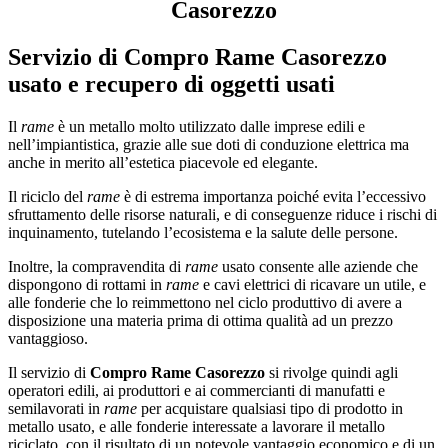
Casorezzo
Servizio di
Compro Rame Casorezzo
usato e recupero di oggetti usati
Il
rame
è un metallo molto utilizzato dalle imprese edili e
nell’impiantistica, grazie alle sue doti di conduzione elettrica ma
anche in merito all’estetica piacevole ed elegante.
Il riciclo del
rame
è di estrema importanza poiché evita l’eccessivo
sfruttamento delle risorse naturali, e di conseguenze riduce i rischi di
inquinamento, tutelando l’ecosistema e la salute delle persone.
Inoltre, la compravendita di
rame
usato consente alle aziende che
dispongono di rottami in
rame
e cavi elettrici di ricavare un utile, e
alle fonderie che lo reimmettono nel ciclo produttivo di avere a
disposizione una materia prima di ottima qualità ad un prezzo
vantaggioso.
Il servizio di
Compro Rame Casorezzo
si rivolge quindi agli
operatori edili, ai produttori e ai commercianti di manufatti e
semilavorati in
rame
per acquistare qualsiasi tipo di prodotto in
metallo usato, e alle fonderie interessate a lavorare il metallo
riciclato, con il risultato di un notevole vantaggio economico e di un