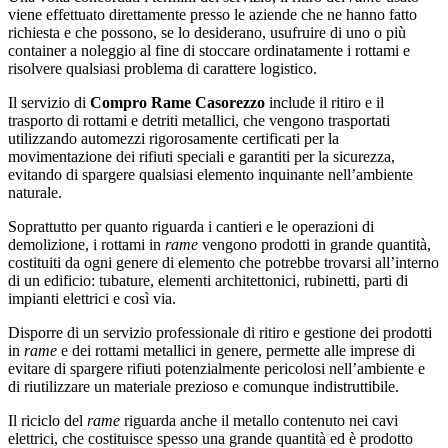
viene effettuato direttamente presso le aziende che ne hanno fatto
richiesta e che possono, se lo desiderano, usufruire di uno o più
container a noleggio al fine di stoccare ordinatamente i rottami e
risolvere qualsiasi problema di carattere logistico.
Il servizio di
Compro Rame Casorezzo
include il ritiro e il
trasporto di rottami e detriti metallici, che vengono trasportati
utilizzando automezzi rigorosamente certificati per la
movimentazione dei rifiuti speciali e garantiti per la sicurezza,
evitando di spargere qualsiasi elemento inquinante nell’ambiente
naturale.
Soprattutto per quanto riguarda i cantieri e le operazioni di
demolizione, i rottami in
rame
vengono prodotti in grande quantità,
costituiti da ogni genere di elemento che potrebbe trovarsi all’interno
di un edificio: tubature, elementi architettonici, rubinetti, parti di
impianti elettrici e così via.
Disporre di un servizio professionale di ritiro e gestione dei prodotti
in
rame
e dei rottami metallici in genere, permette alle imprese di
evitare di spargere rifiuti potenzialmente pericolosi nell’ambiente e
di riutilizzare un materiale prezioso e comunque indistruttibile.
Il riciclo del
rame
riguarda anche il metallo contenuto nei cavi
elettrici, che costituisce spesso una grande quantità ed è prodotto