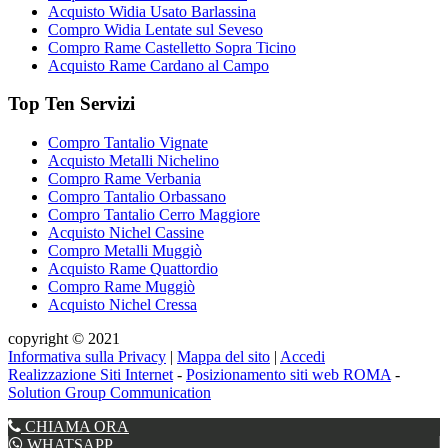
Acquisto Widia Usato Barlassina
Compro Widia Lentate sul Seveso
Compro Rame Castelletto Sopra Ticino
Acquisto Rame Cardano al Campo
Top Ten Servizi
Compro Tantalio Vignate
Acquisto Metalli Nichelino
Compro Rame Verbania
Compro Tantalio Orbassano
Compro Tantalio Cerro Maggiore
Acquisto Nichel Cassine
Compro Metalli Muggiò
Acquisto Rame Quattordio
Compro Rame Muggiò
Acquisto Nichel Cressa
copyright © 2021
Informativa sulla Privacy
|
Mappa del sito
|
Accedi
Realizzazione Siti Internet
-
Posizionamento siti web ROMA
-
Solution Group Communication
CHIAMA ORA
WHATSAPP