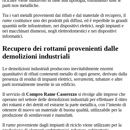
riciclare viene suddiviso in base alla tipologia, eliminando tutte le
parti non metalliche.
Tra i vari metalli provenienti dai rifiuti e dal materiale di recupero, il
rame
costituisce uno dei prodotti più diffusi, ed è reperibile in grandi
quantità nelle infrastrutture, nei dispositivi elettrici, negli impianti e
nei macchinari dismessi, negli elettrodomestici e nei dispositivi
informatici.
Recupero dei rottami provenienti dalle
demolizioni industriali
Le demolizioni industriali producono inevitabilmente enormi
quantitativi di rifiuti contenenti metallo di ogni genere, derivato dalla
presenza di residui di impianti elettrici, ser
rame
nti, tubature e altre
parti normalmente inserite in un edificio.
Il servizio di
Compro Rame Casorezzo
si rivolge alle imprese che
operano nel settore delle demolizioni industriali per effettuare il ritiro
dei rottami e dei detriti ed estrarne la parte metallica, con l’intento di
ottenere di nuovo un materiale di buona qualità, utilizzabile per la
produzione di semilavorati e manufatti.
Il
rame
proveniente dagli impianti di riciclo viene utilizzato per la