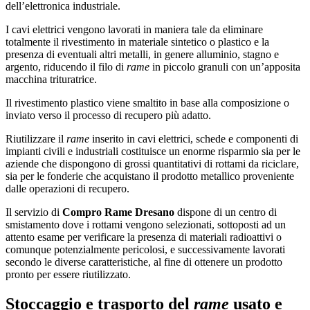
dell’elettronica industriale.
I cavi elettrici vengono lavorati in maniera tale da eliminare
totalmente il rivestimento in materiale sintetico o plastico e la
presenza di eventuali altri metalli, in genere alluminio, stagno e
argento, riducendo il filo di
rame
in piccolo granuli con un’apposita
macchina trituratrice.
Il rivestimento plastico viene smaltito in base alla composizione o
inviato verso il processo di recupero più adatto.
Riutilizzare il
rame
inserito in cavi elettrici, schede e componenti di
impianti civili e industriali costituisce un enorme risparmio sia per le
aziende che dispongono di grossi quantitativi di rottami da riciclare,
sia per le fonderie che acquistano il prodotto metallico proveniente
dalle operazioni di recupero.
Il servizio di
Compro Rame Dresano
dispone di un centro di
smistamento dove i rottami vengono selezionati, sottoposti ad un
attento esame per verificare la presenza di materiali radioattivi o
comunque potenzialmente pericolosi, e successivamente lavorati
secondo le diverse caratteristiche, al fine di ottenere un prodotto
pronto per essere riutilizzato.
Stoccaggio e trasporto del
rame
usato e