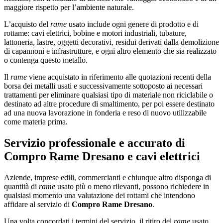
maggiore rispetto per l’ambiente naturale.
L’acquisto del
rame
usato include ogni genere di prodotto e di
rottame: cavi elettrici, bobine e motori industriali, tubature,
lattoneria, lastre, oggetti decorativi, residui derivati dalla demolizione
di capannoni e infrastrutture, e ogni altro elemento che sia realizzato
o contenga questo metallo.
Il
rame
viene acquistato in riferimento alle quotazioni recenti della
borsa dei metalli usati e successivamente sottoposto ai necessari
trattamenti per eliminare qualsiasi tipo di materiale non riciclabile o
destinato ad altre procedure di smaltimento, per poi essere destinato
ad una nuova lavorazione in fonderia e reso di nuovo utilizzabile
come materia prima.
Servizio professionale e accurato di
Compro Rame Dresano
e cavi elettrici
Aziende, imprese edili, commercianti e chiunque altro disponga di
quantità di
rame
usato più o meno rilevanti, possono richiedere in
qualsiasi momento una valutazione dei rottami che intendono
affidare al servizio di
Compro Rame Dresano
.
Una volta concordati i termini del servizio, il ritiro del
rame
usato