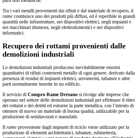
parti non metalliche.
Tra i vari metalli provenienti dai rifiuti e dal materiale di recupero, il
rame
costituisce uno dei prodotti più diffusi, ed è reperibile in grandi
quantità nelle infrastrutture, nei dispositivi elettrici, negli impianti e
nei macchinari dismessi, negli elettrodomestici e nei dispositivi
informatici.
Recupero dei rottami provenienti dalle
demolizioni industriali
Le demolizioni industriali producono inevitabilmente enormi
quantitativi di rifiuti contenenti metallo di ogni genere, derivato dalla
presenza di residui di impianti elettrici, ser
rame
nti, tubature e altre
parti normalmente inserite in un edificio.
Il servizio di
Compro Rame Dresano
si rivolge alle imprese che
operano nel settore delle demolizioni industriali per effettuare il ritiro
dei rottami e dei detriti ed estrarne la parte metallica, con l’intento di
ottenere di nuovo un materiale di buona qualità, utilizzabile per la
produzione di semilavorati e manufatti.
Il
rame
proveniente dagli impianti di riciclo viene utilizzato per la
produzione di elementi architettonici, tubature, rubinetteria,