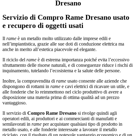
Dresano
Servizio di
Compro Rame Dresano
usato
e recupero di oggetti usati
Il
rame
è un metallo molto utilizzato dalle imprese edili e
nell’impiantistica, grazie alle sue doti di conduzione elettrica ma
anche in merito all’estetica piacevole ed elegante.
Il riciclo del
rame
è di estrema importanza poiché evita l’eccessivo
sfruttamento delle risorse naturali, e di conseguenze riduce i rischi di
inquinamento, tutelando l’ecosistema e la salute delle persone.
Inoltre, la compravendita di
rame
usato consente alle aziende che
dispongono di rottami in
rame
e cavi elettrici di ricavare un utile, e
alle fonderie che lo reimmettono nel ciclo produttivo di avere a
disposizione una materia prima di ottima qualità ad un prezzo
vantaggioso.
Il servizio di
Compro Rame Dresano
si rivolge quindi agli
operatori edili, ai produttori e ai commercianti di manufatti e
semilavorati in
rame
per acquistare qualsiasi tipo di prodotto in
metallo usato, e alle fonderie interessate a lavorare il metallo
riciclato, con il risultato di un notevole vantaggio economico e di un