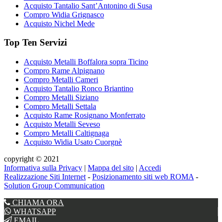
Acquisto Tantalio Sant’Antonino di Susa
Compro Widia Grignasco
Acquisto Nichel Mede
Top Ten Servizi
Acquisto Metalli Boffalora sopra Ticino
Compro Rame Alpignano
Compro Metalli Cameri
Acquisto Tantalio Ronco Briantino
Compro Metalli Siziano
Compro Metalli Settala
Acquisto Rame Rosignano Monferrato
Acquisto Metalli Seveso
Compro Metalli Caltignaga
Acquisto Widia Usato Cuorgnè
copyright © 2021
Informativa sulla Privacy
|
Mappa del sito
|
Accedi
Realizzazione Siti Internet
-
Posizionamento siti web ROMA
-
Solution Group Communication
CHIAMA ORA
WHATSAPP
EMAIL