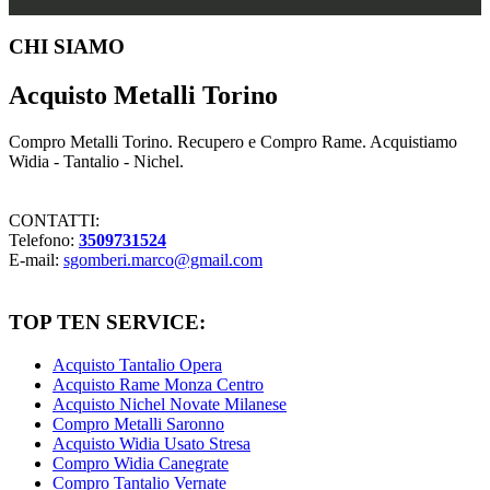
Footer
CHI SIAMO
Acquisto Metalli Torino
Compro Metalli Torino. Recupero e Compro Rame. Acquistiamo
Widia - Tantalio - Nichel.
CONTATTI:
Telefono:
3509731524
E-mail:
sgomberi.marco@gmail.com
TOP TEN SERVICE:
Acquisto Tantalio Opera
Acquisto Rame Monza Centro
Acquisto Nichel Novate Milanese
Compro Metalli Saronno
Acquisto Widia Usato Stresa
Compro Widia Canegrate
Compro Tantalio Vernate