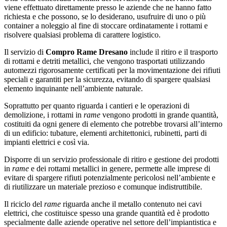
viene effettuato direttamente presso le aziende che ne hanno fatto
richiesta e che possono, se lo desiderano, usufruire di uno o più
container a noleggio al fine di stoccare ordinatamente i rottami e
risolvere qualsiasi problema di carattere logistico.
Il servizio di
Compro Rame Dresano
include il ritiro e il trasporto
di rottami e detriti metallici, che vengono trasportati utilizzando
automezzi rigorosamente certificati per la movimentazione dei rifiuti
speciali e garantiti per la sicurezza, evitando di spargere qualsiasi
elemento inquinante nell’ambiente naturale.
Soprattutto per quanto riguarda i cantieri e le operazioni di
demolizione, i rottami in
rame
vengono prodotti in grande quantità,
costituiti da ogni genere di elemento che potrebbe trovarsi all’interno
di un edificio: tubature, elementi architettonici, rubinetti, parti di
impianti elettrici e così via.
Disporre di un servizio professionale di ritiro e gestione dei prodotti
in
rame
e dei rottami metallici in genere, permette alle imprese di
evitare di spargere rifiuti potenzialmente pericolosi nell’ambiente e
di riutilizzare un materiale prezioso e comunque indistruttibile.
Il riciclo del
rame
riguarda anche il metallo contenuto nei cavi
elettrici, che costituisce spesso una grande quantità ed è prodotto
specialmente dalle aziende operative nel settore dell’impiantistica e