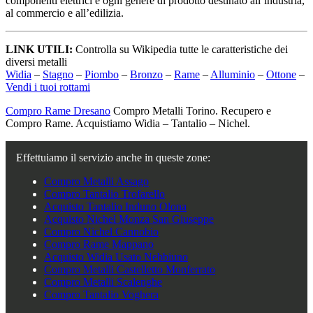
componenti elettrici e ogni genere di prodotto destinato all’industria,
al commercio e all’edilizia.
LINK UTILI:
Controlla su Wikipedia tutte le caratteristiche dei
diversi metalli
Widia
–
Stagno
–
Piombo
–
Bronzo
–
Rame
–
Alluminio
–
Ottone
–
Vendi i tuoi rottami
Compro Rame Dresano
Compro Metalli Torino. Recupero e
Compro Rame. Acquistiamo Widia – Tantalio – Nichel.
Effettuiamo il servizio anche in queste zone:
Compro Metalli Assago
Compro Tantalio Trofarello
Acquisto Tantalio Induno Olona
Acquisto Nichel Monza San Giuseppe
Compro Nichel Cannobio
Compro Rame Mappano
Acquisto Widia Usato Nebbiuno
Compro Metalli Castelletto Monferrato
Compro Metalli Scalenghe
Compro Tantalio Voghera