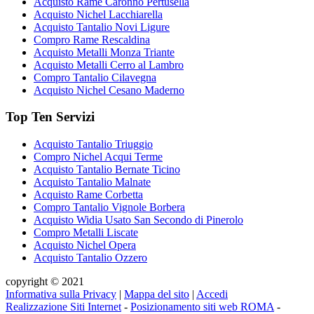
Acquisto Rame Caronno Pertusella
Acquisto Nichel Lacchiarella
Acquisto Tantalio Novi Ligure
Compro Rame Rescaldina
Acquisto Metalli Monza Triante
Acquisto Metalli Cerro al Lambro
Compro Tantalio Cilavegna
Acquisto Nichel Cesano Maderno
Top Ten Servizi
Acquisto Tantalio Triuggio
Compro Nichel Acqui Terme
Acquisto Tantalio Bernate Ticino
Acquisto Tantalio Malnate
Acquisto Rame Corbetta
Compro Tantalio Vignole Borbera
Acquisto Widia Usato San Secondo di Pinerolo
Compro Metalli Liscate
Acquisto Nichel Opera
Acquisto Tantalio Ozzero
copyright © 2021
Informativa sulla Privacy
|
Mappa del sito
|
Accedi
Realizzazione Siti Internet
-
Posizionamento siti web ROMA
-