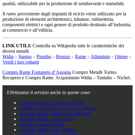
qualità, utilizzabile per la produzione di semilavorati e manufatti.
Il
rame
proveniente dagli impianti di riciclo viene utilizzato per la
produzione di elementi architettonici, tubature, rubinetteria,
componenti elettrici e ogni genere di prodotto destinato all’industria,
al commercio e all’edilizia.
LINK UTILI:
Controlla su Wikipedia tutte le caratteristiche dei
diversi metalli
Widia
–
Stagno
–
Piombo
–
Bronzo
–
Rame
–
Alluminio
–
Ottone
–
Vendi i tuoi rottami
Compro Rame Fontaneto d’Agogna
Compro Metalli Torino.
Recupero e Compro Rame. Acquistiamo Widia – Tantalio – Nichel.
Effettuiamo il servizio anche in queste zone:
Acquisto Metalli Cassano d’Adda
Compro Widia San Giorgio su Legnano
Acquisto Rame Villanova Monferrato
Acquisto Widia Usato Lesmo
Acquisto Tantalio Meda
Acquisto Widia Usato Turbigo