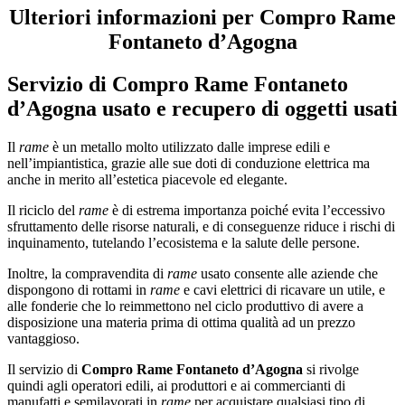
Ulteriori informazioni per Compro Rame
Fontaneto d’Agogna
Servizio di
Compro Rame Fontaneto
d’Agogna
usato e recupero di oggetti usati
Il
rame
è un metallo molto utilizzato dalle imprese edili e
nell’impiantistica, grazie alle sue doti di conduzione elettrica ma
anche in merito all’estetica piacevole ed elegante.
Il riciclo del
rame
è di estrema importanza poiché evita l’eccessivo
sfruttamento delle risorse naturali, e di conseguenze riduce i rischi di
inquinamento, tutelando l’ecosistema e la salute delle persone.
Inoltre, la compravendita di
rame
usato consente alle aziende che
dispongono di rottami in
rame
e cavi elettrici di ricavare un utile, e
alle fonderie che lo reimmettono nel ciclo produttivo di avere a
disposizione una materia prima di ottima qualità ad un prezzo
vantaggioso.
Il servizio di
Compro Rame Fontaneto d’Agogna
si rivolge
quindi agli operatori edili, ai produttori e ai commercianti di
manufatti e semilavorati in
rame
per acquistare qualsiasi tipo di