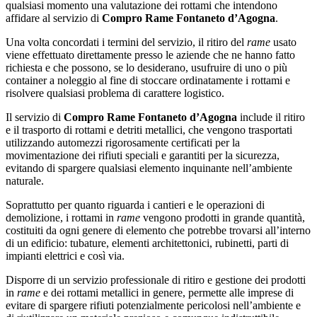
qualsiasi momento una valutazione dei rottami che intendono
affidare al servizio di
Compro Rame Fontaneto d’Agogna
.
Una volta concordati i termini del servizio, il ritiro del
rame
usato
viene effettuato direttamente presso le aziende che ne hanno fatto
richiesta e che possono, se lo desiderano, usufruire di uno o più
container a noleggio al fine di stoccare ordinatamente i rottami e
risolvere qualsiasi problema di carattere logistico.
Il servizio di
Compro Rame Fontaneto d’Agogna
include il ritiro
e il trasporto di rottami e detriti metallici, che vengono trasportati
utilizzando automezzi rigorosamente certificati per la
movimentazione dei rifiuti speciali e garantiti per la sicurezza,
evitando di spargere qualsiasi elemento inquinante nell’ambiente
naturale.
Soprattutto per quanto riguarda i cantieri e le operazioni di
demolizione, i rottami in
rame
vengono prodotti in grande quantità,
costituiti da ogni genere di elemento che potrebbe trovarsi all’interno
di un edificio: tubature, elementi architettonici, rubinetti, parti di
impianti elettrici e così via.
Disporre di un servizio professionale di ritiro e gestione dei prodotti
in
rame
e dei rottami metallici in genere, permette alle imprese di
evitare di spargere rifiuti potenzialmente pericolosi nell’ambiente e