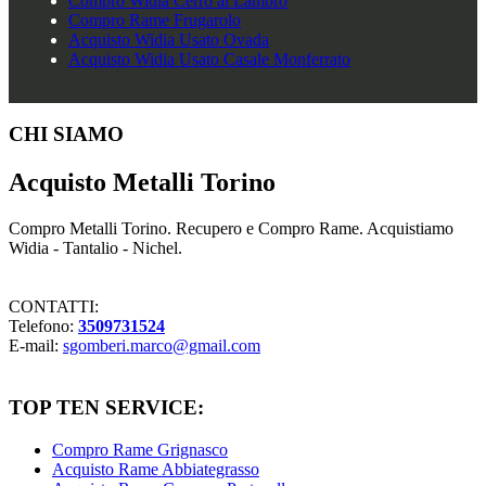
Compro Widia Cerro al Lambro
Compro Rame Frugarolo
Acquisto Widia Usato Ovada
Acquisto Widia Usato Casale Monferrato
Footer
CHI SIAMO
Acquisto Metalli Torino
Compro Metalli Torino. Recupero e Compro Rame. Acquistiamo
Widia - Tantalio - Nichel.
CONTATTI:
Telefono:
3509731524
E-mail:
sgomberi.marco@gmail.com
TOP TEN SERVICE:
Compro Rame Grignasco
Acquisto Rame Abbiategrasso