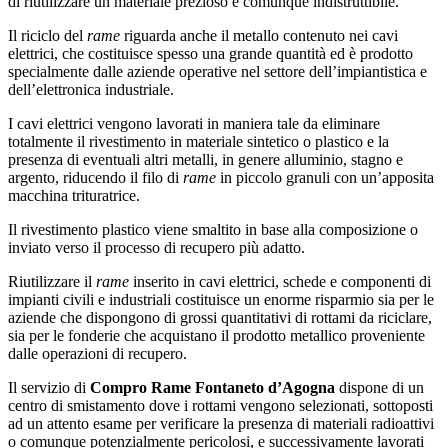
di riutilizzare un materiale prezioso e comunque indistruttibile.
Il riciclo del
rame
riguarda anche il metallo contenuto nei cavi
elettrici, che costituisce spesso una grande quantità ed è prodotto
specialmente dalle aziende operative nel settore dell’impiantistica e
dell’elettronica industriale.
I cavi elettrici vengono lavorati in maniera tale da eliminare
totalmente il rivestimento in materiale sintetico o plastico e la
presenza di eventuali altri metalli, in genere alluminio, stagno e
argento, riducendo il filo di
rame
in piccolo granuli con un’apposita
macchina trituratrice.
Il rivestimento plastico viene smaltito in base alla composizione o
inviato verso il processo di recupero più adatto.
Riutilizzare il
rame
inserito in cavi elettrici, schede e componenti di
impianti civili e industriali costituisce un enorme risparmio sia per le
aziende che dispongono di grossi quantitativi di rottami da riciclare,
sia per le fonderie che acquistano il prodotto metallico proveniente
dalle operazioni di recupero.
Il servizio di
Compro Rame Fontaneto d’Agogna
dispone di un
centro di smistamento dove i rottami vengono selezionati, sottoposti
ad un attento esame per verificare la presenza di materiali radioattivi
o comunque potenzialmente pericolosi, e successivamente lavorati