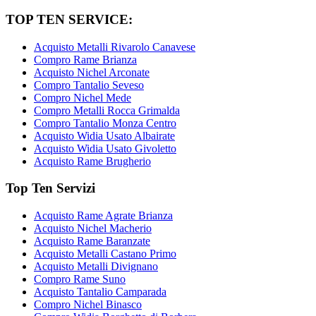
TOP TEN SERVICE:
Acquisto Metalli Rivarolo Canavese
Compro Rame Brianza
Acquisto Nichel Arconate
Compro Tantalio Seveso
Compro Nichel Mede
Compro Metalli Rocca Grimalda
Compro Tantalio Monza Centro
Acquisto Widia Usato Albairate
Acquisto Widia Usato Givoletto
Acquisto Rame Brugherio
Top Ten Servizi
Acquisto Rame Agrate Brianza
Acquisto Nichel Macherio
Acquisto Rame Baranzate
Acquisto Metalli Castano Primo
Acquisto Metalli Divignano
Compro Rame Suno
Acquisto Tantalio Camparada
Compro Nichel Binasco