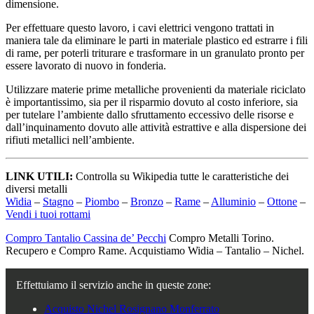
dimensione.
Per effettuare questo lavoro, i cavi elettrici vengono trattati in
maniera tale da eliminare le parti in materiale plastico ed estrarre i fili
di rame, per poterli triturare e trasformare in un granulato pronto per
essere lavorato di nuovo in fonderia.
Utilizzare materie prime metalliche provenienti da materiale riciclato
è importantissimo, sia per il risparmio dovuto al costo inferiore, sia
per tutelare l’ambiente dallo sfruttamento eccessivo delle risorse e
dall’inquinamento dovuto alle attività estrattive e alla dispersione dei
rifiuti metallici nell’ambiente.
LINK UTILI:
Controlla su Wikipedia tutte le caratteristiche dei
diversi metalli
Widia
–
Stagno
–
Piombo
–
Bronzo
–
Rame
–
Alluminio
–
Ottone
–
Vendi i tuoi rottami
Compro Tantalio Cassina de’ Pecchi
Compro Metalli Torino.
Recupero e Compro Rame. Acquistiamo Widia – Tantalio – Nichel.
Effettuiamo il servizio anche in queste zone:
Acquisto Nichel Rosignano Monferrato