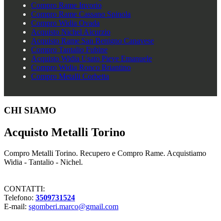
Compro Rame Invorio
Compro Rame Cassano Spinola
Compro Widia Ovada
Acquisto Nichel Aicurzio
Acquisto Rame San Benigno Canavese
Compro Tantalio Fubine
Acquisto Widia Usato Pieve Emanuele
Compro Widia Ronco Briantino
Compro Metalli Corbetta
Footer
CHI SIAMO
Acquisto Metalli Torino
Compro Metalli Torino. Recupero e Compro Rame. Acquistiamo
Widia - Tantalio - Nichel.
CONTATTI:
Telefono:
3509731524
E-mail:
sgomberi.marco@gmail.com