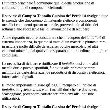
L’utilizzo principale è comunque quello della produzione di
condensatori e di componenti elettronici.
Il servizio di
Compro Tantalio Cassina de’ Pecchi
si rivolge a tutte
le aziende che dispongano di materiale elettrico e componenti
metallici contenenti questo materiale, provvedendo al ritiro dei
rottami e alle successive fasi di lavorazione e di recupero.
A tale riguardo occorre considerare che il recupero del
tantalio
è di
estrema importanza, in quanto si tratta di un materiale piuttosto raro
in natura e molto difficile da estrarre, poiché mescolato ad altri
elementi minerali, dai quai viene separato con procedimenti lunghi e
complessi.
La necessità di riciclare e riutilizzare il
tantalio
, così come altri
metalli duri e poco disponibili, è dovuta alle richieste sempre
maggiori da parte delle aziende produttrici di dispositivi elettronici,
informatici e digitali.
E’ molto importante iniziare già oggi il recupero e il riciclo di
tantalio
, tungsteno,
widia
e altri metalli duri che, se dovessero
scarseggiare, potrebbero causare seri problemi alle industrie
utilizzatrici.
Il servizio di
Compro Tantalio Cassina de’ Pecchi
si rivolge ai