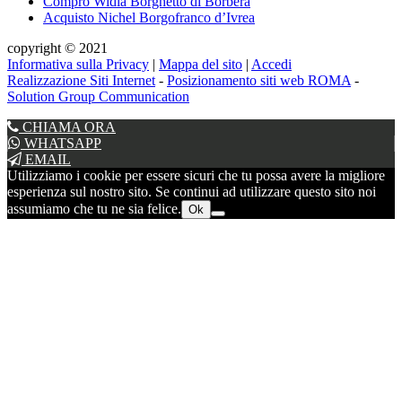
Compro Widia Borghetto di Borbera
Acquisto Nichel Borgofranco d’Ivrea
copyright © 2021
Informativa sulla Privacy
|
Mappa del sito
|
Accedi
Realizzazione Siti Internet
-
Posizionamento siti web ROMA
-
Solution Group Communication
CHIAMA ORA
WHATSAPP
EMAIL
Utilizziamo i cookie per essere sicuri che tu possa avere la migliore
esperienza sul nostro sito. Se continui ad utilizzare questo sito noi
assumiamo che tu ne sia felice.
Ok