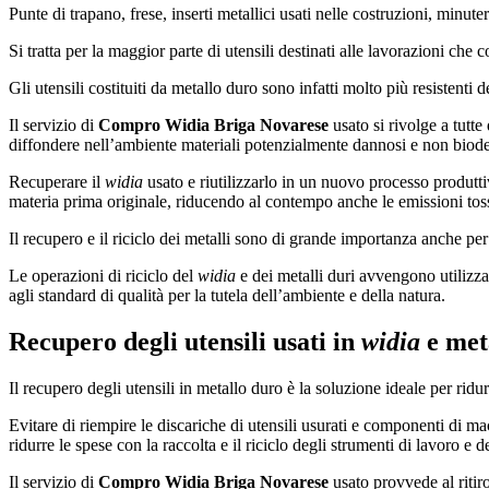
Punte di trapano, frese, inserti metallici usati nelle costruzioni, minute
Si tratta per la maggior parte di utensili destinati alle lavorazioni che 
Gli utensili costituiti da metallo duro sono infatti molto più resistenti 
Il servizio di
Compro Widia Briga Novarese
usato si rivolge a tutt
diffondere nell’ambiente materiali potenzialmente dannosi e non biode
Recuperare il
widia
usato e riutilizzarlo in un nuovo processo produtti
materia prima originale, riducendo al contempo anche le emissioni toss
Il recupero e il riciclo dei metalli sono di grande importanza anche per
Le operazioni di riciclo del
widia
e dei metalli duri avvengono utilizza
agli standard di qualità per la tutela dell’ambiente e della natura.
Recupero degli utensili usati in
widia
e meta
Il recupero degli utensili in metallo duro è la soluzione ideale per ridu
Evitare di riempire le discariche di utensili usurati e componenti di m
ridurre le spese con la raccolta e il riciclo degli strumenti di lavoro e de
Il servizio di
Compro Widia Briga Novarese
usato provvede al ritiro