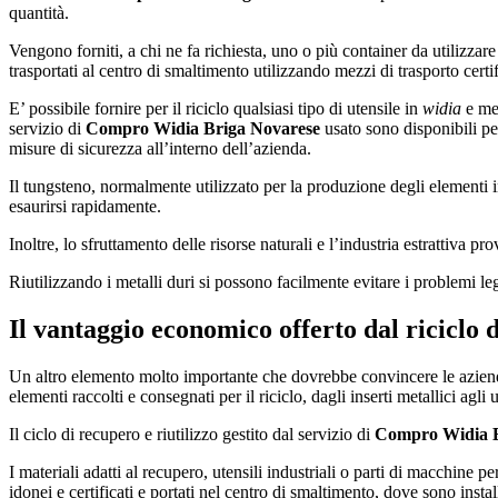
quantità.
Vengono forniti, a chi ne fa richiesta, uno o più container da utilizzare 
trasportati al centro di smaltimento utilizzando mezzi di trasporto certi
E’ possibile fornire per il riciclo qualsiasi tipo di utensile in
widia
e met
servizio di
Compro Widia Briga Novarese
usato sono disponibili per
misure di sicurezza all’interno dell’azienda.
Il tungsteno, normalmente utilizzato per la produzione degli elementi 
esaurirsi rapidamente.
Inoltre, lo sfruttamento delle risorse naturali e l’industria estrattiva 
Riutilizzando i metalli duri si possono facilmente evitare i problemi le
Il vantaggio economico offerto dal riciclo 
Un altro elemento molto importante che dovrebbe convincere le aziende 
elementi raccolti e consegnati per il riciclo, dagli inserti metallici agl
Il ciclo di recupero e riutilizzo gestito dal servizio di
Compro Widia B
I materiali adatti al recupero, utensili industriali o parti di macchine 
idonei e certificati e portati nel centro di smaltimento, dove sono instal