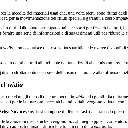
per la raccolta dei materiali usati che, una volta pieni, sono ritirati dagl
ficati per la movimentazione dei rifiuti speciali e garantiti a basso impat
allo duri, dalle punte per trapano agli accessori per fresatrici e torni, i
 fornire una serie di informazioni e di suggerimenti utili per ridurre le s
in
widia
, non costituisce una risorsa inesauribile, e le riserve disponibil
provocano danni enormi all’ambiente naturale dovuti alle emissioni tossich
gati allo sfruttamento eccessivo delle risorse naturali e alla diffusione n
del
widia
a riciclare gli utensili e i componenti in
widia
è la possibilità di trarn
i utensili per le lavorazioni meccaniche industriali, vengono valutati con l
riga Novarese
usato si compone di diverse fasi, dalla raccolta presso le 
per le lavorazioni meccaniche, vengono raccolti negli appositi contenitori,
lati gli appositi impianti di riciclo e trattamento del
widia
usato.