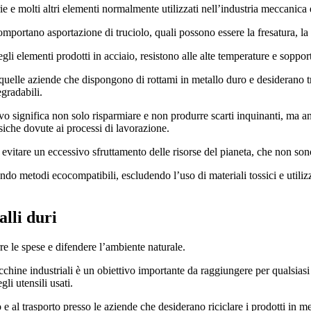
rie e molti altri elementi normalmente utilizzati nell’industria meccanica 
comportano asportazione di truciolo, quali possono essere la fresatura, la 
degli elementi prodotti in acciaio, resistono alle alte temperature e soppor
e quelle aziende che dispongono di rottami in metallo duro e desiderano 
gradabili.
vo significa non solo risparmiare e non produrre scarti inquinanti, ma anc
iche dovute ai processi di lavorazione.
 evitare un eccessivo sfruttamento delle risorse del pianeta, che non sono
ndo metodi ecocompatibili, escludendo l’uso di materiali tossici e utiliz
lli duri
rre le spese e difendere l’ambiente naturale.
acchine industriali è un obiettivo importante da raggiungere per qualsias
gli utensili usati.
 e al trasporto presso le aziende che desiderano riciclare i prodotti in m