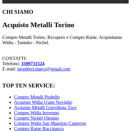
Footer
CHI SIAMO
Acquisto Metalli Torino
Compro Metalli Torino. Recupero e Compro Rame. Acquistiamo
Widia - Tantalio - Nichel.
CONTATTI:
Telefono:
3509731524
E-mail:
sgomberi.marco@gmail.com
TOP TEN SERVICE:
Compro Metalli Pioltello
Acquisto Widia Usato Noviglio
Acquisto Metalli Gravellona Toce
Compro Widia Inveruno
Compro Nichel Oleggio
Compro Widia San Maurizio Canavese
Compro Rame Buccinasco