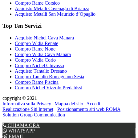
Compro Rame Corsico
Acquisto Metalli Cavenago di Brianza
Acquisto Metalli San Maurizio d’Opaglio
Top Ten Servizi
Acquisto Nichel Cava Manara
Compro Widia Renate
Compro Rame None
Compro Widia Cava Manara
Compro Widia Corio
Compro Nichel Chivasso
Acquisto Tantalio Dresano
Compro Tantalio Romagnano Sesia
Compro Rame Piscina
Compro Nichel Vizzolo Predabissi
copyright © 2021
Informativa sulla Privacy
|
Mappa del sito
|
Accedi
Realizzazione Siti Internet
-
Posizionamento siti web ROMA
-
Solution Group Communication
CHIAMA ORA
WHATSAPP
EMAIL