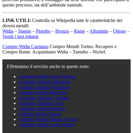
questo processo, sia dell’ambiente naturale.
LINK UTILI:
Controlla su Wikipedia tutte le caratteristiche dei
diversi metalli
Widia
–
Stagno
–
Piombo
–
Bronzo
–
Rame
–
Alluminio
–
Ottone
–
Vendi i tuoi rottami
Compro Widia Carpiano
Compro Metalli Torino. Recupero e
Compro Rame. Acquistiamo Widia – Tantalio – Nichel.
Effettuiamo il servizio anche in queste zone:
Acquisto Widia Usato Turbigo
Acquisto Tantalio Macherio
Compro Tantalio Piossasco
Compro Nichel Macherio
Acquisto Tantalio Cogliate
Acquisto Tantalio Corio
Acquisto Nichel Mortara
Compro Widia Cerano
Compro Nichel Silvano d’Orba
Acquisto Widia Usato Varedo