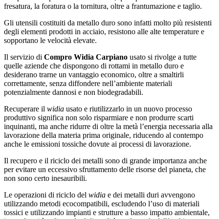
fresatura, la foratura o la tornitura, oltre a frantumazione e taglio.
Gli utensili costituiti da metallo duro sono infatti molto più resistenti
degli elementi prodotti in acciaio, resistono alle alte temperature e
sopportano le velocità elevate.
Il servizio di
Compro Widia Carpiano
usato si rivolge a tutte
quelle aziende che dispongono di rottami in metallo duro e
desiderano trarne un vantaggio economico, oltre a smaltirli
correttamente, senza diffondere nell’ambiente materiali
potenzialmente dannosi e non biodegradabili.
Recuperare il
widia
usato e riutilizzarlo in un nuovo processo
produttivo significa non solo risparmiare e non produrre scarti
inquinanti, ma anche ridurre di oltre la metà l’energia necessaria alla
lavorazione della materia prima originale, riducendo al contempo
anche le emissioni tossiche dovute ai processi di lavorazione.
Il recupero e il riciclo dei metalli sono di grande importanza anche
per evitare un eccessivo sfruttamento delle risorse del pianeta, che
non sono certo inesauribili.
Le operazioni di riciclo del
widia
e dei metalli duri avvengono
utilizzando metodi ecocompatibili, escludendo l’uso di materiali
tossici e utilizzando impianti e strutture a basso impatto ambientale,