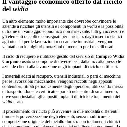
Il vantaggio economico offerto dal riciclo
del
widia
Un altro elemento molto importante che dovrebbe convincere le
aziende a riciclare gli utensili e i componenti in
widia
è la possibilità
di trarne un vantaggio economico non irrilevante: tutti gli accessori e
gli elementi raccolti e consegnati per il riciclo, dagli inserti metallici
agli utensili per le lavorazioni meccaniche industriali, vengono
valutati con le migliori quotazioni di mercato per i metalli usati.
Il ciclo di recupero e riutilizzo gestito dal servizio di
Compro Widia
Carpiano
usato si compone di diverse fasi, dalla raccolta presso le
aziende clienti alla lavorazione negli impianti di riciclo certificati.
I materiali adatti al recupero, utensili industriali o parti di macchine
per le lavorazioni meccaniche, vengono raccolti negli appositi
contenitori, ritirati periodicamente dagli operatori, utilizzando mezzi
di trasporto idonei e certificati e portati nel centro di smaltimento,
dove sono installati gli appositi impianti di riciclo e trattamento del
widia
usato.
Il procedimento di riciclo può avvenire in due modalità differenti:
tramite la polverizzazione degli elementi, senza modificare la
composizione originale del metallo duro, o con trattamenti chimici
che scompongono gli elementi metallici nei diversi componenti da