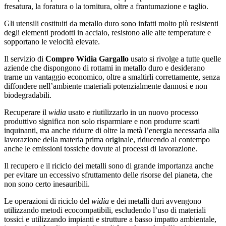
fresatura, la foratura o la tornitura, oltre a frantumazione e taglio.
Gli utensili costituiti da metallo duro sono infatti molto più resistenti
degli elementi prodotti in acciaio, resistono alle alte temperature e
sopportano le velocità elevate.
Il servizio di
Compro Widia Gargallo
usato si rivolge a tutte quelle
aziende che dispongono di rottami in metallo duro e desiderano
trarne un vantaggio economico, oltre a smaltirli correttamente, senza
diffondere nell’ambiente materiali potenzialmente dannosi e non
biodegradabili.
Recuperare il
widia
usato e riutilizzarlo in un nuovo processo
produttivo significa non solo risparmiare e non produrre scarti
inquinanti, ma anche ridurre di oltre la metà l’energia necessaria alla
lavorazione della materia prima originale, riducendo al contempo
anche le emissioni tossiche dovute ai processi di lavorazione.
Il recupero e il riciclo dei metalli sono di grande importanza anche
per evitare un eccessivo sfruttamento delle risorse del pianeta, che
non sono certo inesauribili.
Le operazioni di riciclo del
widia
e dei metalli duri avvengono
utilizzando metodi ecocompatibili, escludendo l’uso di materiali
tossici e utilizzando impianti e strutture a basso impatto ambientale,