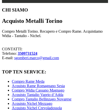
Footer
CHI SIAMO
Acquisto Metalli Torino
Compro Metalli Torino. Recupero e Compro Rame. Acquistiamo
Widia - Tantalio - Nichel.
CONTATTI:
Telefono:
3509731524
E-mail:
sgomberi.marco@gmail.com
TOP TEN SERVICE:
Compro Rame Meda
Acquisto Rame Romagnano Sesia
Compro Widia Cassano Magnago
Acquisto Tantalio Vaprio d’Adda
Compro Tantalio Bellinzago Novarese
Acquisto Nichel Mezzago
Acquisto Nichel Crevoladossola