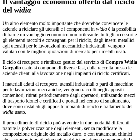
Il vantaggio economico offerto dal riciclo
del
widia
Un altro elemento molto importante che dovrebbe convincere le
aziende a riciclare gli utensili e i componenti in
widia
è la possibilità
di trarne un vantaggio economico non irrilevante: tutti gli accessori e
gli elementi raccolti e consegnati per il riciclo, dagli inserti metallici
agli utensili per le lavorazioni meccaniche industriali, vengono
valutati con le migliori quotazioni di mercato per i metalli usati.
Il ciclo di recupero e riutilizzo gestito dal servizio di
Compro Widia
Gargallo
usato si compone di diverse fasi, dalla raccolta presso le
aziende clienti alla lavorazione negli impianti di riciclo certificati.
I materiali adatti al recupero, utensili industriali o parti di macchine
per le lavorazioni meccaniche, vengono raccolti negli appositi
contenitori, ritirati periodicamente dagli operatori, utilizzando mezzi
di trasporto idonei e certificati e portati nel centro di smaltimento,
dove sono installati gli appositi impianti di riciclo e trattamento del
widia
usato.
Il procedimento di riciclo può avvenire in due modalità differenti:
tramite la polverizzazione degli elementi, senza modificare la
composizione originale del metallo duro, o con trattamenti chimici
che scompongono gli elementi metallici nei diversi componenti da