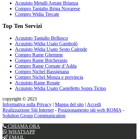
Acquisto Metalli Agrate Brianza
Compro Tantalio Briga Novarese
Compro Widia Trecate
Top Ten Servizi
Acquisto Tantalio Bellusco
Acquisto Widia Usato Gambolò
Acquisto Widia Usato Sesto Calende
Compro Rame Ghemme
Compro Rame Bricherasio
Compro Rame Cornate d’Adda
Compro Nichel Bassignana
Compro Nichel Monza e provincia
Acquisto Rame Rosate
Acquisto Widia Usato Castelletto Sopra Ticino
copyright © 2021
Informativa sulla Privacy
|
Mappa del sito
|
Accedi
Realizzazione Siti Internet
-
Posizionamento siti web ROMA
-
Solution Group Communication
CHIAMA ORA
WHATSAPP
EMAIL