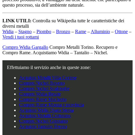
questo processo, sia dell’ambiente naturale.
LINK UTILI:
Controlla su Wikipedia tutte le caratteristiche dei
diversi metalli
Widia
–
Stagno
–
Piombo
–
Bronzo
–
Rame
–
Alluminio
–
Ottone
–
Vendi i tuoi rottami
Compro Widia Gargallo
Compro Metalli Torino. Recupero e
Compro Rame. Acquistiamo Widia – Tantalio – Nichel.
Effettuiamo il servizio anche in queste zone:
Acquisto Metalli Villa Cortese
Compro Nichel Baveno
Compro Nichel Scalenghe
Compro Widia Besate
Compro Rame Macherio
Compro Rame Monza e provincia
Acquisto Widia Usato Stresa
Acquisto Metalli Colturano
Compro Nichel Giussano
Acquisto Tantalio Bresso