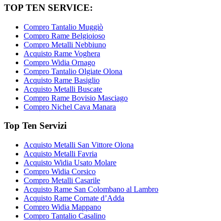
TOP TEN SERVICE:
Compro Tantalio Muggiò
Compro Rame Belgioioso
Compro Metalli Nebbiuno
Acquisto Rame Voghera
Compro Widia Ornago
Compro Tantalio Olgiate Olona
Acquisto Rame Basiglio
Acquisto Metalli Buscate
Compro Rame Bovisio Masciago
Compro Nichel Cava Manara
Top Ten Servizi
Acquisto Metalli San Vittore Olona
Acquisto Metalli Favria
Acquisto Widia Usato Molare
Compro Widia Corsico
Compro Metalli Casarile
Acquisto Rame San Colombano al Lambro
Acquisto Rame Cornate d’Adda
Compro Widia Mappano
Compro Tantalio Casalino