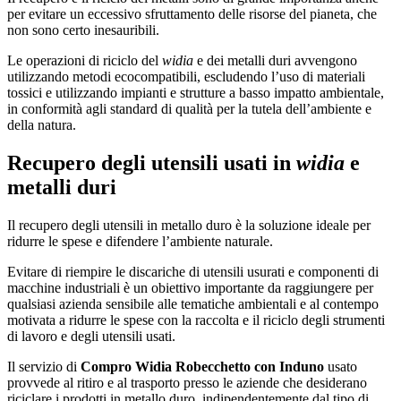
per evitare un eccessivo sfruttamento delle risorse del pianeta, che
non sono certo inesauribili.
Le operazioni di riciclo del
widia
e dei metalli duri avvengono
utilizzando metodi ecocompatibili, escludendo l’uso di materiali
tossici e utilizzando impianti e strutture a basso impatto ambientale,
in conformità agli standard di qualità per la tutela dell’ambiente e
della natura.
Recupero degli utensili usati in
widia
e
metalli duri
Il recupero degli utensili in metallo duro è la soluzione ideale per
ridurre le spese e difendere l’ambiente naturale.
Evitare di riempire le discariche di utensili usurati e componenti di
macchine industriali è un obiettivo importante da raggiungere per
qualsiasi azienda sensibile alle tematiche ambientali e al contempo
motivata a ridurre le spese con la raccolta e il riciclo degli strumenti
di lavoro e degli utensili usati.
Il servizio di
Compro Widia Robecchetto con Induno
usato
provvede al ritiro e al trasporto presso le aziende che desiderano
riciclare i prodotti in metallo duro, indipendentemente dal tipo di