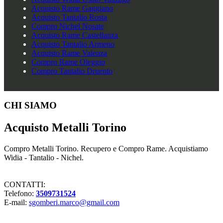
Acquisto Rame Gaggiano
Acquisto Tantalio Rosta
Compro Nichel Nosate
Acquisto Rame Castellanza
Acquisto Tantalio Armeno
Acquisto Rame Valenza
Compro Rame Oleggio
Compro Tantalio Druento
Footer
CHI SIAMO
Acquisto Metalli Torino
Compro Metalli Torino. Recupero e Compro Rame. Acquistiamo
Widia - Tantalio - Nichel.
CONTATTI:
Telefono:
3509731524
E-mail:
sgomberi.marco@gmail.com