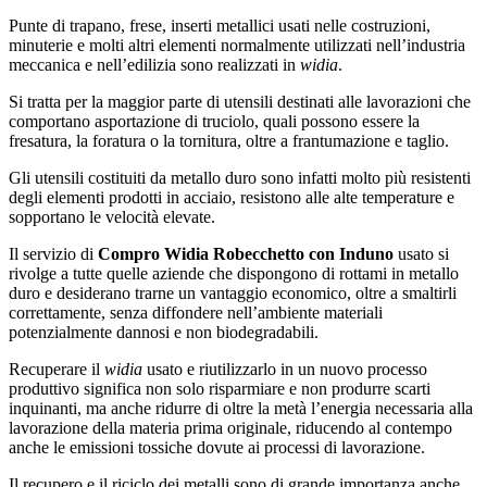
Punte di trapano, frese, inserti metallici usati nelle costruzioni,
minuterie e molti altri elementi normalmente utilizzati nell’industria
meccanica e nell’edilizia sono realizzati in
widia
.
Si tratta per la maggior parte di utensili destinati alle lavorazioni che
comportano asportazione di truciolo, quali possono essere la
fresatura, la foratura o la tornitura, oltre a frantumazione e taglio.
Gli utensili costituiti da metallo duro sono infatti molto più resistenti
degli elementi prodotti in acciaio, resistono alle alte temperature e
sopportano le velocità elevate.
Il servizio di
Compro Widia Robecchetto con Induno
usato si
rivolge a tutte quelle aziende che dispongono di rottami in metallo
duro e desiderano trarne un vantaggio economico, oltre a smaltirli
correttamente, senza diffondere nell’ambiente materiali
potenzialmente dannosi e non biodegradabili.
Recuperare il
widia
usato e riutilizzarlo in un nuovo processo
produttivo significa non solo risparmiare e non produrre scarti
inquinanti, ma anche ridurre di oltre la metà l’energia necessaria alla
lavorazione della materia prima originale, riducendo al contempo
anche le emissioni tossiche dovute ai processi di lavorazione.
Il recupero e il riciclo dei metalli sono di grande importanza anche