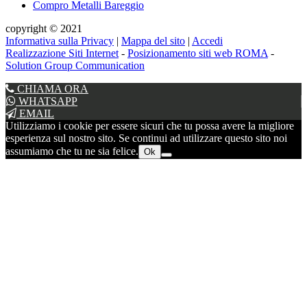
Compro Metalli Bareggio
copyright © 2021
Informativa sulla Privacy
|
Mappa del sito
|
Accedi
Realizzazione Siti Internet
-
Posizionamento siti web ROMA
-
Solution Group Communication
CHIAMA ORA
WHATSAPP
EMAIL
Utilizziamo i cookie per essere sicuri che tu possa avere la migliore
esperienza sul nostro sito. Se continui ad utilizzare questo sito noi
assumiamo che tu ne sia felice.
Ok