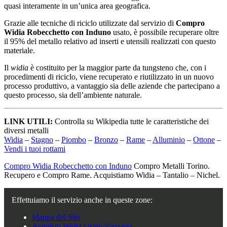
quasi interamente in un’unica area geografica.
Grazie alle tecniche di riciclo utilizzate dal servizio di
Compro
Widia Robecchetto con Induno
usato, è possibile recuperare oltre
il 95% del metallo relativo ad inserti e utensili realizzati con questo
materiale.
Il
widia
è costituito per la maggior parte da tungsteno che, con i
procedimenti di riciclo, viene recuperato e riutilizzato in un nuovo
processo produttivo, a vantaggio sia delle aziende che partecipano a
questo processo, sia dell’ambiente naturale.
LINK UTILI:
Controlla su Wikipedia tutte le caratteristiche dei
diversi metalli
Widia
–
Stagno
–
Piombo
–
Bronzo
–
Rame
–
Alluminio
–
Ottone
–
Vendi i tuoi rottami
Compro Widia Robecchetto con Induno
Compro Metalli Torino.
Recupero e Compro Rame. Acquistiamo Widia – Tantalio – Nichel.
Effettuiamo il servizio anche in queste zone:
Mappa del Sito
Acquisto Widia Usato Vanzago