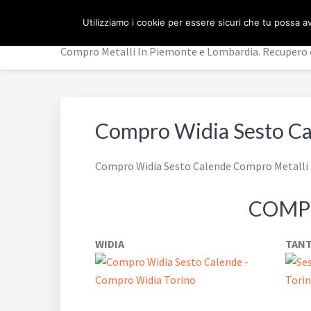
Passa
Passa
Passa
ACQUISTO METALLI
Utilizziamo i cookie per essere sicuri che tu possa av
alla
al
al
navigazione
contenuto
piè
Compro Metalli In Piemonte e Lombardia. Recupero e
primaria
principale
di
pagina
Compro Widia Sesto C
Compro Widia Sesto Calende Compro Metalli T
COMPR
WIDIA
TANT