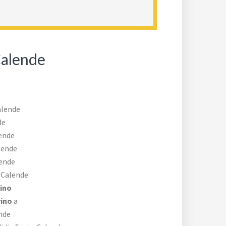
Calende
alende
de
ende
lende
lende
 Calende
ino
rino
a
nde