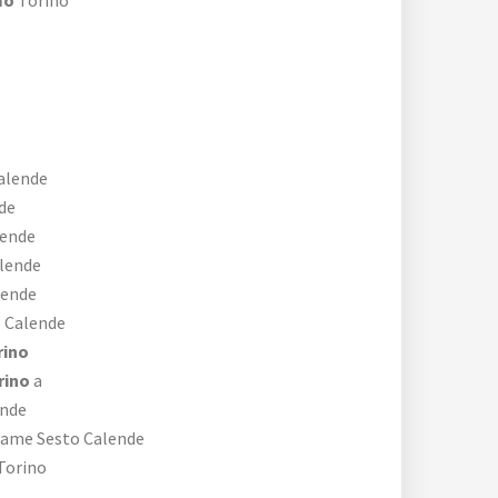
mo
Torino
alende
de
ende
lende
lende
 Calende
rino
rino
a
nde
ame Sesto Calende
Torino