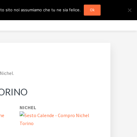
sto sito noi assumiamo che tu ne sia felice.
Ok
Home
Mappa del Sito
Blog
Contatti
Nichel.
TORINO
NICHEL