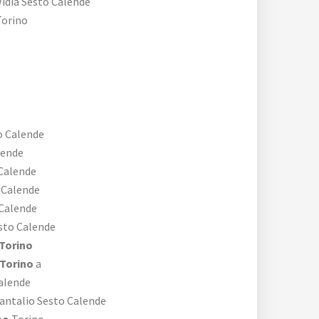
idia Sesto Calende
orino
o Calende
lende
Calende
 Calende
 Calende
sto Calende
Torino
 Torino
a
alende
antalio Sesto Calende