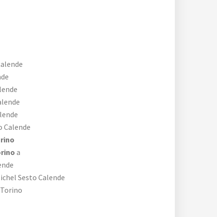
Calende
nde
lende
alende
lende
o Calende
rino
orino
a
ende
ichel Sesto Calende
Torino