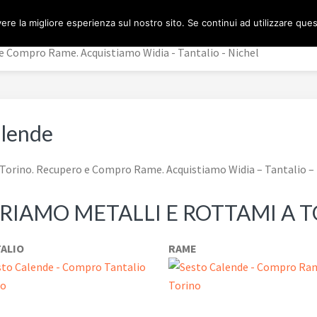
ere la migliore esperienza sul nostro sito. Se continui ad utilizzare que
 Compro Rame. Acquistiamo Widia - Tantalio - Nichel
alende
orino. Recupero e Compro Rame. Acquistiamo Widia – Tantalio – 
IAMO METALLI E ROTTAMI A 
ALIO
RAME