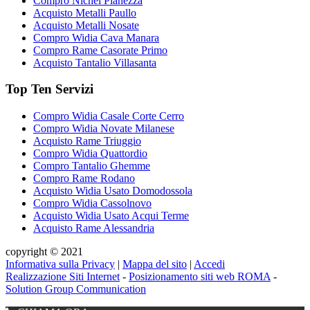
Compro Nichel Pianezza
Acquisto Metalli Paullo
Acquisto Metalli Nosate
Compro Widia Cava Manara
Compro Rame Casorate Primo
Acquisto Tantalio Villasanta
Top Ten Servizi
Compro Widia Casale Corte Cerro
Compro Widia Novate Milanese
Acquisto Rame Triuggio
Compro Widia Quattordio
Compro Tantalio Ghemme
Compro Rame Rodano
Acquisto Widia Usato Domodossola
Compro Widia Cassolnovo
Acquisto Widia Usato Acqui Terme
Acquisto Rame Alessandria
copyright © 2021
Informativa sulla Privacy
|
Mappa del sito
|
Accedi
Realizzazione Siti Internet
-
Posizionamento siti web ROMA
-
Solution Group Communication