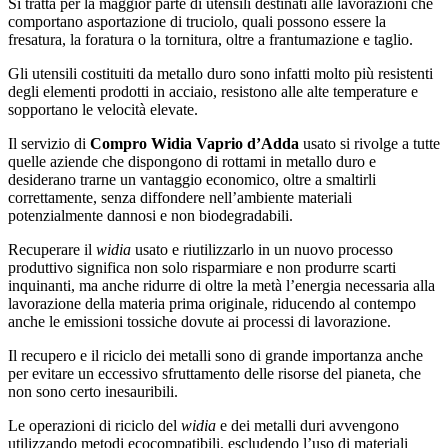
Si tratta per la maggior parte di utensili destinati alle lavorazioni che
comportano asportazione di truciolo, quali possono essere la
fresatura, la foratura o la tornitura, oltre a frantumazione e taglio.
Gli utensili costituiti da metallo duro sono infatti molto più resistenti
degli elementi prodotti in acciaio, resistono alle alte temperature e
sopportano le velocità elevate.
Il servizio di
Compro Widia Vaprio d’Adda
usato si rivolge a tutte
quelle aziende che dispongono di rottami in metallo duro e
desiderano trarne un vantaggio economico, oltre a smaltirli
correttamente, senza diffondere nell’ambiente materiali
potenzialmente dannosi e non biodegradabili.
Recuperare il
widia
usato e riutilizzarlo in un nuovo processo
produttivo significa non solo risparmiare e non produrre scarti
inquinanti, ma anche ridurre di oltre la metà l’energia necessaria alla
lavorazione della materia prima originale, riducendo al contempo
anche le emissioni tossiche dovute ai processi di lavorazione.
Il recupero e il riciclo dei metalli sono di grande importanza anche
per evitare un eccessivo sfruttamento delle risorse del pianeta, che
non sono certo inesauribili.
Le operazioni di riciclo del
widia
e dei metalli duri avvengono
utilizzando metodi ecocompatibili, escludendo l’uso di materiali