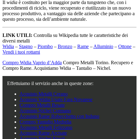
Il
widia
è costituito per la maggior parte da tungsteno che, con i
procedimenti di riciclo, viene recuperato e riutilizzato in un nuovo
processo produttivo, a vantaggio sia delle aziende che partecipano a
questo processo, sia dell’ambiente naturale.
LINK UTILI:
Controlla su Wikipedia tutte le caratteristiche dei
diversi metalli
Widia
–
Stagno
–
Piombo
–
Bronzo
–
Rame
–
Alluminio
–
Ottone
–
Vendi i tuoi rottami
Compro Widia Vaprio d’Adda
Compro Metalli Torino. Recupero e
Compro Rame. Acquistiamo Widia – Tantalio – Nichel.
Effettuiamo il servizio anche in queste zone:
Acquisto Metalli Cerano
Acquisto Widia Usato Fara Novarese
Compro Metalli Besate
Acquisto Nichel Cormano
Acquisto Rame Robecchetto con Induno
Compro Tantalio Mediglia
Acquisto Metalli Felizzano
Acquisto Rame Arcisate
Acquisto Nichel Rivoli