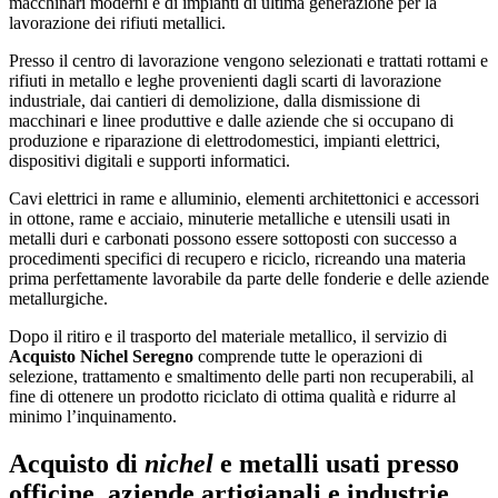
macchinari moderni e di impianti di ultima generazione per la
lavorazione dei rifiuti metallici.
Presso il centro di lavorazione vengono selezionati e trattati rottami e
rifiuti in metallo e leghe provenienti dagli scarti di lavorazione
industriale, dai cantieri di demolizione, dalla dismissione di
macchinari e linee produttive e dalle aziende che si occupano di
produzione e riparazione di elettrodomestici, impianti elettrici,
dispositivi digitali e supporti informatici.
Cavi elettrici in rame e alluminio, elementi architettonici e accessori
in ottone, rame e acciaio, minuterie metalliche e utensili usati in
metalli duri e carbonati possono essere sottoposti con successo a
procedimenti specifici di recupero e riciclo, ricreando una materia
prima perfettamente lavorabile da parte delle fonderie e delle aziende
metallurgiche.
Dopo il ritiro e il trasporto del materiale metallico, il servizio di
Acquisto Nichel Seregno
comprende tutte le operazioni di
selezione, trattamento e smaltimento delle parti non recuperabili, al
fine di ottenere un prodotto riciclato di ottima qualità e ridurre al
minimo l’inquinamento.
Acquisto di
nichel
e metalli usati presso
officine, aziende artigianali e industrie