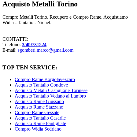
Acquisto Metalli Torino
Compro Metalli Torino. Recupero e Compro Rame. Acquistiamo
Widia - Tantalio - Nichel.
CONTATTI:
Telefono:
3509731524
E-mail:
sgomberi.marco@gmail.com
TOP TEN SERVICE:
Compro Rame Borgolavezzaro
Acquisto Tantalio Condove
Acquisto Metalli Castiglione Torinese
Acquisto Tantalio Vedano al Lambro
Acquisto Rame Giussano
Acquisto Rame Stazzano
Compro Rame Gessate
Acquisto Tantalio Casarile
Acquisto Rame Pantigliate
Compro Widia Sedriano