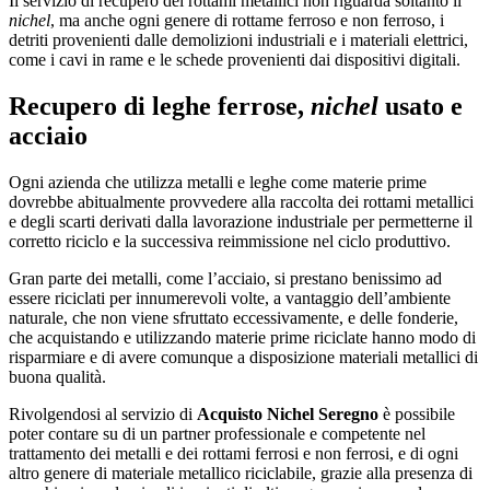
Il servizio di recupero dei rottami metallici non riguarda soltanto il
nichel
, ma anche ogni genere di rottame ferroso e non ferroso, i
detriti provenienti dalle demolizioni industriali e i materiali elettrici,
come i cavi in rame e le schede provenienti dai dispositivi digitali.
Recupero di leghe ferrose,
nichel
usato e
acciaio
Ogni azienda che utilizza metalli e leghe come materie prime
dovrebbe abitualmente provvedere alla raccolta dei rottami metallici
e degli scarti derivati dalla lavorazione industriale per permetterne il
corretto riciclo e la successiva reimmissione nel ciclo produttivo.
Gran parte dei metalli, come l’acciaio, si prestano benissimo ad
essere riciclati per innumerevoli volte, a vantaggio dell’ambiente
naturale, che non viene sfruttato eccessivamente, e delle fonderie,
che acquistando e utilizzando materie prime riciclate hanno modo di
risparmiare e di avere comunque a disposizione materiali metallici di
buona qualità.
Rivolgendosi al servizio di
Acquisto Nichel Seregno
è possibile
poter contare su di un partner professionale e competente nel
trattamento dei metalli e dei rottami ferrosi e non ferrosi, e di ogni
altro genere di materiale metallico riciclabile, grazie alla presenza di