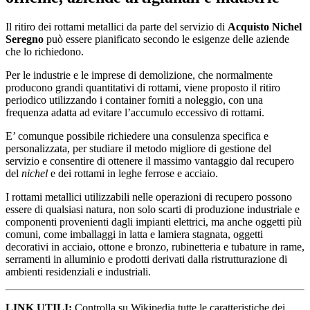
Il ritiro dei rottami metallici da parte del servizio di
Acquisto Nichel
Seregno
può essere pianificato secondo le esigenze delle aziende
che lo richiedono.
Per le industrie e le imprese di demolizione, che normalmente
producono grandi quantitativi di rottami, viene proposto il ritiro
periodico utilizzando i container forniti a noleggio, con una
frequenza adatta ad evitare l’accumulo eccessivo di rottami.
E’ comunque possibile richiedere una consulenza specifica e
personalizzata, per studiare il metodo migliore di gestione del
servizio e consentire di ottenere il massimo vantaggio dal recupero
del
nichel
e dei rottami in leghe ferrose e acciaio.
I rottami metallici utilizzabili nelle operazioni di recupero possono
essere di qualsiasi natura, non solo scarti di produzione industriale e
componenti provenienti dagli impianti elettrici, ma anche oggetti più
comuni, come imballaggi in latta e lamiera stagnata, oggetti
decorativi in acciaio, ottone e bronzo, rubinetteria e tubature in rame,
serramenti in alluminio e prodotti derivati dalla ristrutturazione di
ambienti residenziali e industriali.
LINK UTILI:
Controlla su Wikipedia tutte le caratteristiche dei