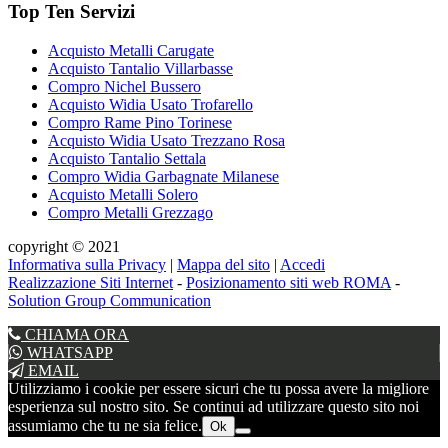
Top Ten Servizi
Acquisto Metalli Carugate
Acquisto Tantalio Villarbasse
Compro Nichel Bussero
Acquisto Widia Usato Trofarello
Compro Rame Pino Torinese
Acquisto Widia Usato Trezzano Rosa
Acquisto Tantalio Settala
Compro Widia Garbagnate Milanese
Acquisto Metalli Solero
Compro Metalli Grezzago
copyright © 2021
Informativa sulla Privacy
|
Mappa del sito
|
Accedi
Realizzazione Siti Internet
-
Posizionamento siti web ROMA
-
Solution Group Communication
CHIAMA ORA
WHATSAPP
EMAIL
Utilizziamo i cookie per essere sicuri che tu possa avere la migliore
esperienza sul nostro sito. Se continui ad utilizzare questo sito noi
assumiamo che tu ne sia felice.
Ok