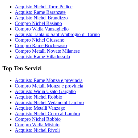
Acquisto Nichel Torre Pellice
Acquisto Rame Baranzate
Acquisto Nichel Brandizzo
Compro Nichel Basiano
Compro Widia Vanzaghello
Acquisto Tantalio Sant’Ambrogio di Torino
Compro Nichel Giussano
Compro Rame Bricherasio
Compro Metalli Novate Milanese
Acquisto Rame Villadossola
Top Ten Servizi
Acquisto Rame Monza e provincia
Compro Metalli Monza e provincia
Acquisto Widia Usato Gargallo
Acquisto Nichel Robbio
Acquisto Nichel Vedano al Lambro
Acquisto Metalli Vanzago
Acquisto Nichel Cerro al Lambro
Compro Nichel Robbio
Compro Widia Misinto
Acquisto Nichel Rivoli