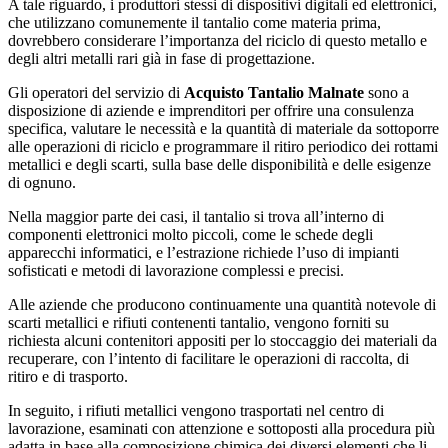
A tale riguardo, i produttori stessi di dispositivi digitali ed elettronici,
che utilizzano comunemente il tantalio come materia prima,
dovrebbero considerare l’importanza del riciclo di questo metallo e
degli altri metalli rari già in fase di progettazione.
Gli operatori del servizio di
Acquisto Tantalio Malnate
sono a
disposizione di aziende e imprenditori per offrire una consulenza
specifica, valutare le necessità e la quantità di materiale da sottoporre
alle operazioni di riciclo e programmare il ritiro periodico dei rottami
metallici e degli scarti, sulla base delle disponibilità e delle esigenze
di ognuno.
Nella maggior parte dei casi, il tantalio si trova all’interno di
componenti elettronici molto piccoli, come le schede degli
apparecchi informatici, e l’estrazione richiede l’uso di impianti
sofisticati e metodi di lavorazione complessi e precisi.
Alle aziende che producono continuamente una quantità notevole di
scarti metallici e rifiuti contenenti tantalio, vengono forniti su
richiesta alcuni contenitori appositi per lo stoccaggio dei materiali da
recuperare, con l’intento di facilitare le operazioni di raccolta, di
ritiro e di trasporto.
In seguito, i rifiuti metallici vengono trasportati nel centro di
lavorazione, esaminati con attenzione e sottoposti alla procedura più
adatta in base alla composizione chimica dei diversi elementi che li