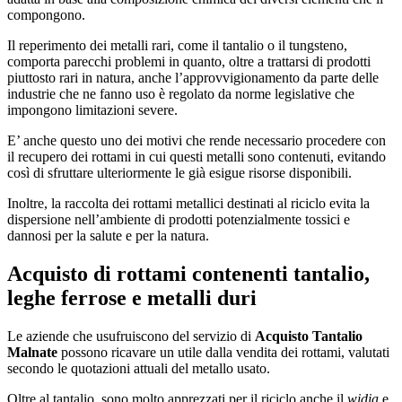
compongono.
Il reperimento dei metalli rari, come il tantalio o il tungsteno,
comporta parecchi problemi in quanto, oltre a trattarsi di prodotti
piuttosto rari in natura, anche l’approvvigionamento da parte delle
industrie che ne fanno uso è regolato da norme legislative che
impongono limitazioni severe.
E’ anche questo uno dei motivi che rende necessario procedere con
il recupero dei rottami in cui questi metalli sono contenuti, evitando
così di sfruttare ulteriormente le già esigue risorse disponibili.
Inoltre, la raccolta dei rottami metallici destinati al riciclo evita la
dispersione nell’ambiente di prodotti potenzialmente tossici e
dannosi per la salute e per la natura.
Acquisto di rottami contenenti tantalio,
leghe ferrose e metalli duri
Le aziende che usufruiscono del servizio di
Acquisto Tantalio
Malnate
possono ricavare un utile dalla vendita dei rottami, valutati
secondo le quotazioni attuali del metallo usato.
Oltre al tantalio, sono molto apprezzati per il riciclo anche il
widia
e