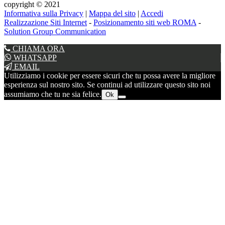
copyright © 2021
Informativa sulla Privacy
|
Mappa del sito
|
Accedi
Realizzazione Siti Internet
-
Posizionamento siti web ROMA
-
Solution Group Communication
CHIAMA ORA
WHATSAPP
EMAIL
Utilizziamo i cookie per essere sicuri che tu possa avere la migliore
esperienza sul nostro sito. Se continui ad utilizzare questo sito noi
assumiamo che tu ne sia felice.
Ok