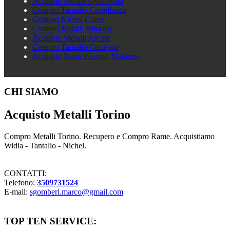
Acquisto Metalli Quattordio
Compro Tantalio Castellanza
Compro Nichel Chieri
Compro Metalli Binasco
Acquisto Metalli Arcore
Compro Tantalio Carugate
Acquisto Rame Cesano Maderno
Footer
CHI SIAMO
Acquisto Metalli Torino
Compro Metalli Torino. Recupero e Compro Rame. Acquistiamo
Widia - Tantalio - Nichel.
CONTATTI:
Telefono:
3509731524
E-mail:
sgomberi.marco@gmail.com
TOP TEN SERVICE: