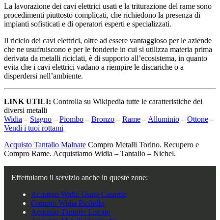
La lavorazione dei cavi elettrici usati e la triturazione del rame sono
procedimenti piuttosto complicati, che richiedono la presenza di
impianti sofisticati e di operatori esperti e specializzati.
Il riciclo dei cavi elettrici, oltre ad essere vantaggioso per le aziende
che ne usufruiscono e per le fonderie in cui si utilizza materia prima
derivata da metalli riciclati, è di supporto all’ecosistema, in quanto
evita che i cavi elettrici vadano a riempire le discariche o a
disperdersi nell’ambiente.
LINK UTILI:
Controlla su Wikipedia tutte le caratteristiche dei
diversi metalli
Widia
–
Stagno
–
Piombo
–
Bronzo
–
Rame
–
Alluminio
–
Ottone
–
Vendi i tuoi rottami
Acquisto Tantalio Malnate
Compro Metalli Torino. Recupero e
Compro Rame. Acquistiamo Widia – Tantalio – Nichel.
Effettuiamo il servizio anche in queste zone:
Acquisto Widia Usato Casarile
Compro Widia Pioltello
Acquisto Tantalio Liscate