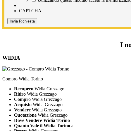
Utilizzando questo modulo accetti la memorizzazion
CAPTCHA
I n
WIDIA
Compro Widia Torino
Recupero
Widia Grezzago
Ritiro
Widia Grezzago
Compro
Widia Grezzago
Acquisto
Widia Grezzago
Vendere
Widia Grezzago
Quotazione
Widia Grezzago
Dove Vendere Widia Torino
Quanto Vale il Widia Torino
a
Prezzo
Widia Grezzago