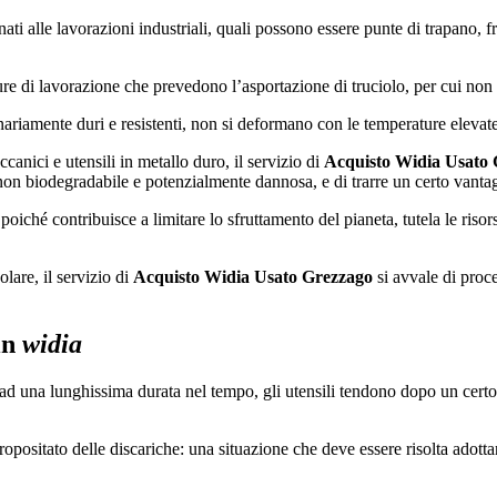
ati alle lavorazioni industriali, quali possono essere punte di trapano, fr
re di lavorazione che prevedono l’asportazione di truciolo, per cui non so
nariamente duri e resistenti, non si deformano con le temperature elevate
nici e utensili in metallo duro, il servizio di
Acquisto Widia Usato
non biodegradabile e potenzialmente dannosa, e di trarre un certo vantag
poiché contribuisce a limitare lo sfruttamento del pianeta, tutela le risor
lare, il servizio di
Acquisto Widia Usato Grezzago
si avvale di proce
 in
widia
 una lunghissima durata nel tempo, gli utensili tendono dopo un certo p
opositato delle discariche: una situazione che deve essere risolta adottan