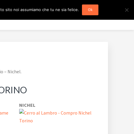
sto sito noi assumiamo che tu ne sia felice.
Ok
Home
Mappa del Sito
Blog
Contatti
o – Nichel.
TORINO
NICHEL