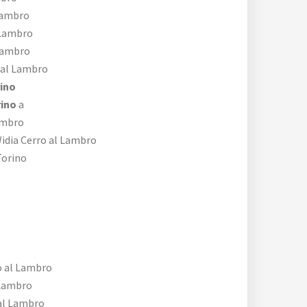
Lambro
 Lambro
Lambro
 al Lambro
ino
rino
a
ambro
idia Cerro al Lambro
orino
o al Lambro
 Lambro
al Lambro