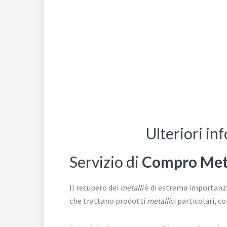
Ulteriori i
Servizio di
Compro Meta
Il recupero dei
metalli
è di estrema importanza
che trattano prodotti
metalli
ci particolari, c