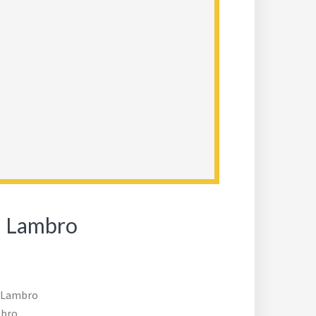
al Lambro
l Lambro
mbro