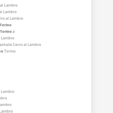
 al Lambro
al Lambro
rro al Lambro
Torino
 Torino
a
l Lambro
antalio Cerro al Lambro
mo
Torino
l Lambro
mbro
Lambro
 Lambro