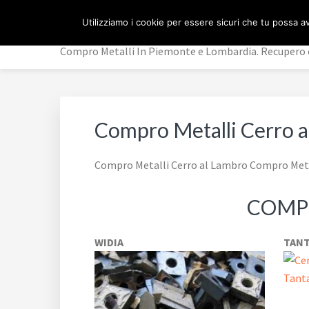
Passa
Passa
Passa
ACQUISTO METALLI
Utilizziamo i cookie per essere sicuri che tu possa av
alla
al
al
navigazione
contenuto
piè
Compro Metalli In Piemonte e Lombardia. Recupero e
primaria
principale
di
pagina
Compro Metalli Cerro 
Compro Metalli Cerro al Lambro Compro Metal
COMPR
WIDIA
TANT