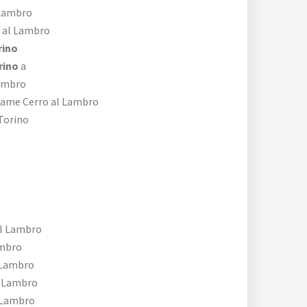
Lambro
 al Lambro
rino
rino
a
ambro
ame Cerro al Lambro
Torino
al Lambro
ambro
 Lambro
l Lambro
 Lambro