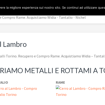
ere la migliore esperienza sul nostro sito. Se continui ad utilizzare que
 Compro Rame. Acquistiamo Widia - Tantalio - Nichel
al Lambro
li Torino. Recupero e Compro Rame. Acquistiamo Widia – Tantali
IAMO METALLI E ROTTAMI A 
ALIO
RAME