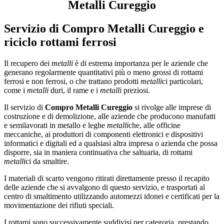
Metalli Cureggio
Servizio di
Compro Metalli Cureggio
e
riciclo rottami ferrosi
Il recupero dei
metalli
è di estrema importanza per le aziende che
generano regolarmente quantitativi più o meno grossi di rottami
ferrosi e non ferrosi, o che trattano prodotti
metalli
ci particolari,
come i
metalli
duri, il rame e i
metalli
preziosi.
Il servizio di
Compro Metalli Cureggio
si rivolge alle imprese di
costruzione e di demolizione, alle aziende che producono manufatti
e semilavorati in metallo e leghe
metalli
che, alle officine
meccaniche, ai produttori di componenti elettronici e dispositivi
informatici e digitali ed a qualsiasi altra impresa o azienda che possa
disporre, sia in maniera continuativa che saltuaria, di rottami
metalli
ci da smaltire.
I materiali di scarto vengono ritirati direttamente presso il recapito
delle aziende che si avvalgono di questo servizio, e trasportati al
centro di smaltimento utilizzando automezzi idonei e certificati per la
movimentazione dei rifiuti speciali.
I rottami sono successivamente suddivisi per categoria, prestando