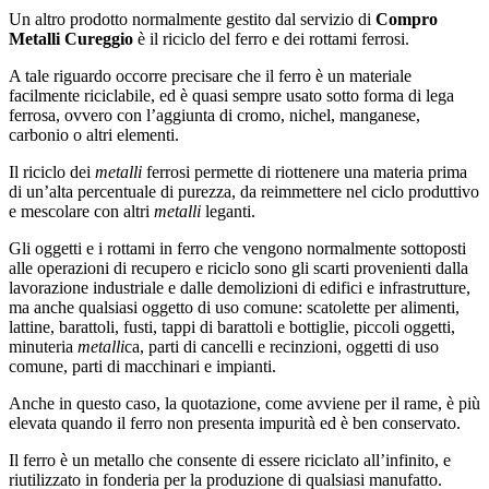
Un altro prodotto normalmente gestito dal servizio di
Compro
Metalli Cureggio
è il riciclo del ferro e dei rottami ferrosi.
A tale riguardo occorre precisare che il ferro è un materiale
facilmente riciclabile, ed è quasi sempre usato sotto forma di lega
ferrosa, ovvero con l’aggiunta di cromo, nichel, manganese,
carbonio o altri elementi.
Il riciclo dei
metalli
ferrosi permette di riottenere una materia prima
di un’alta percentuale di purezza, da reimmettere nel ciclo produttivo
e mescolare con altri
metalli
leganti.
Gli oggetti e i rottami in ferro che vengono normalmente sottoposti
alle operazioni di recupero e riciclo sono gli scarti provenienti dalla
lavorazione industriale e dalle demolizioni di edifici e infrastrutture,
ma anche qualsiasi oggetto di uso comune: scatolette per alimenti,
lattine, barattoli, fusti, tappi di barattoli e bottiglie, piccoli oggetti,
minuteria
metalli
ca, parti di cancelli e recinzioni, oggetti di uso
comune, parti di macchinari e impianti.
Anche in questo caso, la quotazione, come avviene per il rame, è più
elevata quando il ferro non presenta impurità ed è ben conservato.
Il ferro è un metallo che consente di essere riciclato all’infinito, e
riutilizzato in fonderia per la produzione di qualsiasi manufatto.