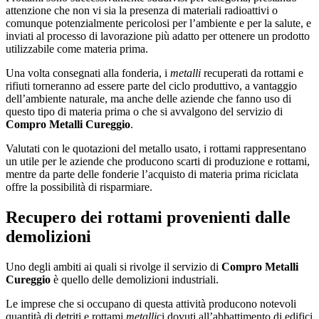
attenzione che non vi sia la presenza di materiali radioattivi o
comunque potenzialmente pericolosi per l’ambiente e per la salute, e
inviati al processo di lavorazione più adatto per ottenere un prodotto
utilizzabile come materia prima.
Una volta consegnati alla fonderia, i
metalli
recuperati da rottami e
rifiuti torneranno ad essere parte del ciclo produttivo, a vantaggio
dell’ambiente naturale, ma anche delle aziende che fanno uso di
questo tipo di materia prima o che si avvalgono del servizio di
Compro Metalli Cureggio
.
Valutati con le quotazioni del metallo usato, i rottami rappresentano
un utile per le aziende che producono scarti di produzione e rottami,
mentre da parte delle fonderie l’acquisto di materia prima riciclata
offre la possibilità di risparmiare.
Recupero dei rottami provenienti dalle
demolizioni
Uno degli ambiti ai quali si rivolge il servizio di
Compro Metalli
Cureggio
è quello delle demolizioni industriali.
Le imprese che si occupano di questa attività producono notevoli
quantità di detriti e rottami
metalli
ci dovuti all’abbattimento di edifici