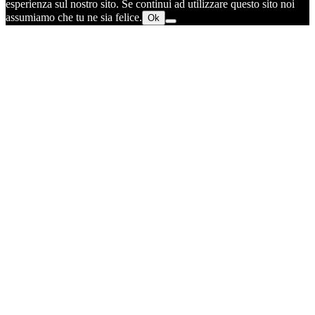
esperienza sul nostro sito. Se continui ad utilizzare questo sito noi
assumiamo che tu ne sia felice.
Ok