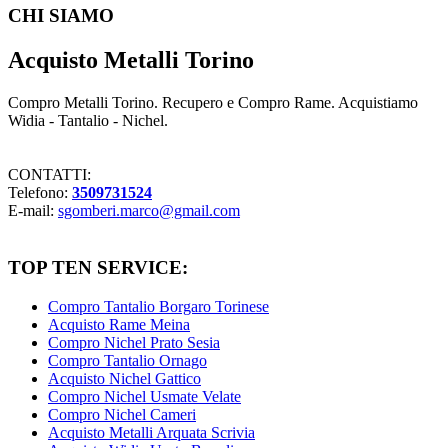
Footer
CHI SIAMO
Acquisto Metalli Torino
Compro Metalli Torino. Recupero e Compro Rame. Acquistiamo
Widia - Tantalio - Nichel.
CONTATTI:
Telefono:
3509731524
E-mail:
sgomberi.marco@gmail.com
TOP TEN SERVICE:
Compro Tantalio Borgaro Torinese
Acquisto Rame Meina
Compro Nichel Prato Sesia
Compro Tantalio Ornago
Acquisto Nichel Gattico
Compro Nichel Usmate Velate
Compro Nichel Cameri
Acquisto Metalli Arquata Scrivia