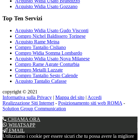
Acquisto Widia Usato Brandizzo
Acquisto Widia Usato Gozzano
Top Ten Servizi
Acquisto Widia Usato Gudo Visconti
Compro Nichel Baldissero Torinese
Acquisto Rame Meina
Compro Tantalio Cisliano
Compro Widia Somma Lombardo
Acquisto Widia Usato Nova Milanese
Compro Rame Agrate Conturbia
Compro Metalli Lazzate
Compro Tantalio Sesto Calende
Acquisto Tantalio Cafasse
copyright © 2021
Informativa sulla Privacy
|
Mappa del sito
|
Accedi
Realizzazione Siti Internet
-
Posizionamento siti web ROMA
-
Solution Group Communication
CHIAMA ORA
WHATSAPP
EMAIL
Utilizziamo i cookie per essere sicuri che tu possa avere la migliore