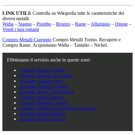
LINK UTILI:
Controlla su Wikipedia tutte le caratteristiche dei
diversi metalli
Widia
–
Stagno
–
Piombo
–
Bronzo
–
Rame
–
Alluminio
–
Ottone
–
Vendi i tuoi rottami
Compro Metalli Cureggio
Compro Metalli Torino. Recupero e
Compro Rame. Acquistiamo Widia – Tantalio – Nichel.
Effettuiamo il servizio anche in queste zone:
Acquisto Rame Casarile
Compro Tantalio La Loggia
Acquisto Tantalio Pero
Acquisto Nichel Cuorgnè
Acquisto Rame Truccazzano
Compro Widia Lissone
Compro Tantalio Cuorgnè
Acquisto Metalli San Benigno Canavese
Acquisto Rame Rodano
Acquisto Nichel Corsico