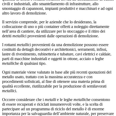
civili e industriali, allo smantellamento di infrastrutture, allo
smontaggio di capannoni, impianti produttivi e macchinari e ad ogni
altro lavoro di demolizione.
Il servizio comprende, per le aziende che lo desiderano, la
collocazione di uno o più container offerti a noleggio direttamente
nell’area di cantiere, da utilizzare per lo stoccaggio e il ritiro dei
detriti
metalli
ci provenienti dalle operazioni di demolizione.
I rottami
metalli
ci provenienti da una demolizione possono essere
costituiti da dettagli decorativi e architettonici, serramenti, infissi,
lastre di rivestimento, rubinetteria e tubature, cavi elettrici e caldaie,
parti di macchine industriali e oggetti in ottone, acciaio o leghe
metalli
che di qualsiasi tipo.
Ogni materiale viene valutato in base alle più recenti quotazioni del
metallo usato, trattato con la massima accuratezza e con
procedimenti sofisticati, al fine di ottenere una materia prima di
qualità eccellente, riutilizzabile per la produzione di semilavorati
metalli
ci.
Occorre considerare che i
metalli
e le leghe
metalli
che consentono
di essere recuperati e riciclati innumerevoli volte, e la scelta di
partecipare ad un programma di riciclo del metallo è di enorme
importanza per la salvaguardia dell’ambiente naturale, per preservare