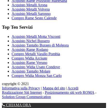
Acquisto Rame Pozzuolo Martesana
Acquisto Metalli Arona
Acquisto Metalli Volvera
Acquisto Metalli Saronno
Compro Rame Sesto Calende
Top Ten Servizi
Acquisto Metalli Motta Visconti
Acquisto Nichel Bussero
Acquisto Tantalio Burago di Molgora
Acquisto Rame Rodano
Compro Metalli Varallo Pombia
Compro Widia Arcisate
Acquisto Rame Veruno
Acquisto Widia Usato Condove
Acquisto Tantalio Molare
Compro Widia Monza San Carlo
copyright © 2021
Informativa sulla Privacy
|
Mappa del sito
|
Accedi
Realizzazione Siti Internet
-
Posizionamento siti web ROMA
-
Solution Group Communication
CHIAMA ORA