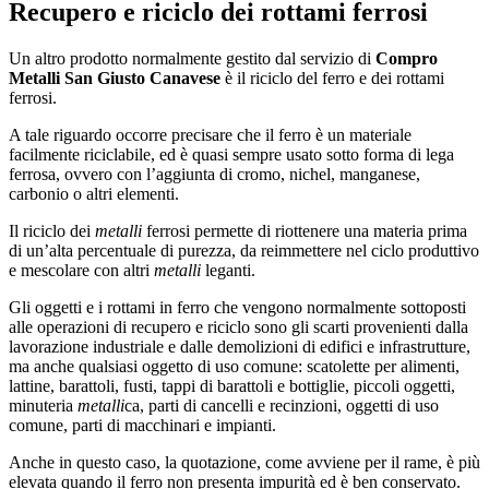
Recupero e riciclo dei rottami ferrosi
Un altro prodotto normalmente gestito dal servizio di
Compro
Metalli San Giusto Canavese
è il riciclo del ferro e dei rottami
ferrosi.
A tale riguardo occorre precisare che il ferro è un materiale
facilmente riciclabile, ed è quasi sempre usato sotto forma di lega
ferrosa, ovvero con l’aggiunta di cromo, nichel, manganese,
carbonio o altri elementi.
Il riciclo dei
metalli
ferrosi permette di riottenere una materia prima
di un’alta percentuale di purezza, da reimmettere nel ciclo produttivo
e mescolare con altri
metalli
leganti.
Gli oggetti e i rottami in ferro che vengono normalmente sottoposti
alle operazioni di recupero e riciclo sono gli scarti provenienti dalla
lavorazione industriale e dalle demolizioni di edifici e infrastrutture,
ma anche qualsiasi oggetto di uso comune: scatolette per alimenti,
lattine, barattoli, fusti, tappi di barattoli e bottiglie, piccoli oggetti,
minuteria
metalli
ca, parti di cancelli e recinzioni, oggetti di uso
comune, parti di macchinari e impianti.
Anche in questo caso, la quotazione, come avviene per il rame, è più
elevata quando il ferro non presenta impurità ed è ben conservato.