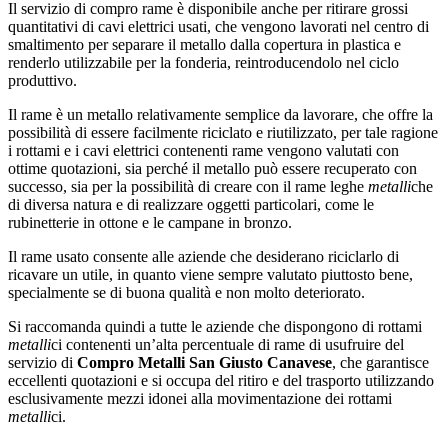
Il servizio di compro rame è disponibile anche per ritirare grossi
quantitativi di cavi elettrici usati, che vengono lavorati nel centro di
smaltimento per separare il metallo dalla copertura in plastica e
renderlo utilizzabile per la fonderia, reintroducendolo nel ciclo
produttivo.
Il rame è un metallo relativamente semplice da lavorare, che offre la
possibilità di essere facilmente riciclato e riutilizzato, per tale ragione
i rottami e i cavi elettrici contenenti rame vengono valutati con
ottime quotazioni, sia perché il metallo può essere recuperato con
successo, sia per la possibilità di creare con il rame leghe
metalli
che
di diversa natura e di realizzare oggetti particolari, come le
rubinetterie in ottone e le campane in bronzo.
Il rame usato consente alle aziende che desiderano riciclarlo di
ricavare un utile, in quanto viene sempre valutato piuttosto bene,
specialmente se di buona qualità e non molto deteriorato.
Si raccomanda quindi a tutte le aziende che dispongono di rottami
metalli
ci contenenti un’alta percentuale di rame di usufruire del
servizio di
Compro Metalli San Giusto Canavese
, che garantisce
eccellenti quotazioni e si occupa del ritiro e del trasporto utilizzando
esclusivamente mezzi idonei alla movimentazione dei rottami
metalli
ci.