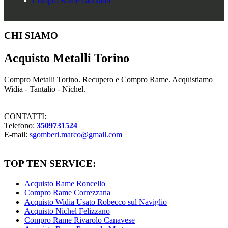
Compro Rame Gozzano
Footer
CHI SIAMO
Acquisto Metalli Torino
Compro Metalli Torino. Recupero e Compro Rame. Acquistiamo
Widia - Tantalio - Nichel.
CONTATTI:
Telefono:
3509731524
E-mail:
sgomberi.marco@gmail.com
TOP TEN SERVICE:
Acquisto Rame Roncello
Compro Rame Correzzana
Acquisto Widia Usato Robecco sul Naviglio
Acquisto Nichel Felizzano
Compro Rame Rivarolo Canavese