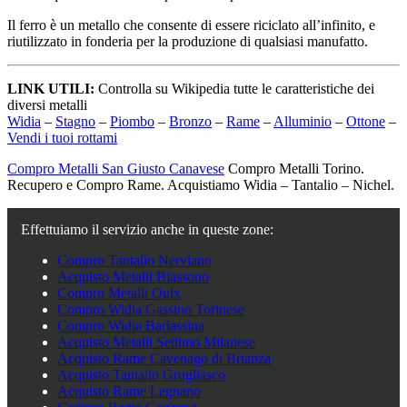
Il ferro è un metallo che consente di essere riciclato all’infinito, e
riutilizzato in fonderia per la produzione di qualsiasi manufatto.
LINK UTILI:
Controlla su Wikipedia tutte le caratteristiche dei
diversi metalli
Widia
–
Stagno
–
Piombo
–
Bronzo
–
Rame
–
Alluminio
–
Ottone
–
Vendi i tuoi rottami
Compro Metalli San Giusto Canavese
Compro Metalli Torino.
Recupero e Compro Rame. Acquistiamo Widia – Tantalio – Nichel.
Effettuiamo il servizio anche in queste zone:
Compro Tantalio Nerviano
Acquisto Metalli Biassono
Compro Metalli Oulx
Compro Widia Gassino Torinese
Compro Widia Barlassina
Acquisto Metalli Settimo Milanese
Acquisto Rame Cavenago di Brianza
Acquisto Tantalio Grugliasco
Acquisto Rame Legnano