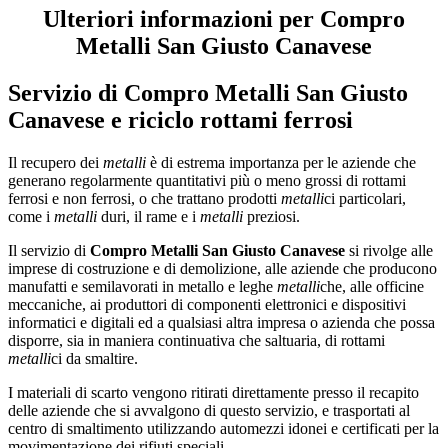
Ulteriori informazioni per Compro
Metalli San Giusto Canavese
Servizio di
Compro Metalli San Giusto
Canavese
e riciclo rottami ferrosi
Il recupero dei
metalli
è di estrema importanza per le aziende che
generano regolarmente quantitativi più o meno grossi di rottami
ferrosi e non ferrosi, o che trattano prodotti
metalli
ci particolari,
come i
metalli
duri, il rame e i
metalli
preziosi.
Il servizio di
Compro Metalli San Giusto Canavese
si rivolge alle
imprese di costruzione e di demolizione, alle aziende che producono
manufatti e semilavorati in metallo e leghe
metalli
che, alle officine
meccaniche, ai produttori di componenti elettronici e dispositivi
informatici e digitali ed a qualsiasi altra impresa o azienda che possa
disporre, sia in maniera continuativa che saltuaria, di rottami
metalli
ci da smaltire.
I materiali di scarto vengono ritirati direttamente presso il recapito
delle aziende che si avvalgono di questo servizio, e trasportati al
centro di smaltimento utilizzando automezzi idonei e certificati per la
movimentazione dei rifiuti speciali.