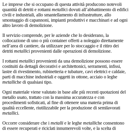
Le imprese che si occupano di questa attività producono notevoli
quantità di detriti e rottami
metalli
ci dovuti all’abbattimento di edifici
civili e industriali, allo smantellamento di infrastrutture, allo
smontaggio di capannoni, impianti produttivi e macchinari e ad ogni
altro lavoro di demolizione.
Il servizio comprende, per le aziende che lo desiderano, la
collocazione di uno o più container offerti a noleggio direttamente
nell’area di cantiere, da utilizzare per lo stoccaggio e il ritiro dei
detriti
metalli
ci provenienti dalle operazioni di demolizione.
I rottami
metalli
ci provenienti da una demolizione possono essere
costituiti da dettagli decorativi e architettonici, serramenti, infissi,
lastre di rivestimento, rubinetteria e tubature, cavi elettrici e caldaie,
parti di macchine industriali e oggetti in ottone, acciaio o leghe
metalli
che di qualsiasi tipo.
Ogni materiale viene valutato in base alle più recenti quotazioni del
metallo usato, trattato con la massima accuratezza e con
procedimenti sofisticati, al fine di ottenere una materia prima di
qualità eccellente, riutilizzabile per la produzione di semilavorati
metalli
ci.
Occorre considerare che i
metalli
e le leghe
metalli
che consentono
di essere recuperati e riciclati innumerevoli volte, e la scelta di