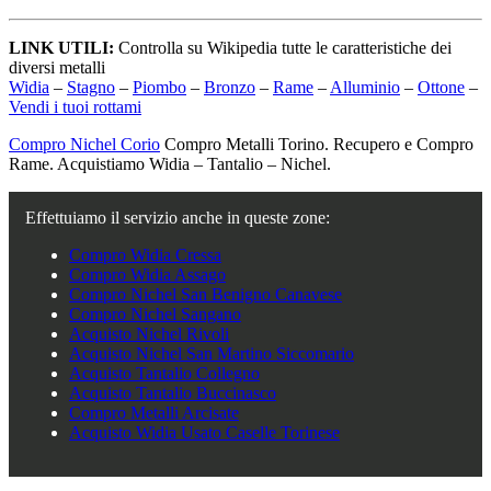
LINK UTILI:
Controlla su Wikipedia tutte le caratteristiche dei
diversi metalli
Widia
–
Stagno
–
Piombo
–
Bronzo
–
Rame
–
Alluminio
–
Ottone
–
Vendi i tuoi rottami
Compro Nichel Corio
Compro Metalli Torino. Recupero e Compro
Rame. Acquistiamo Widia – Tantalio – Nichel.
Effettuiamo il servizio anche in queste zone:
Compro Widia Cressa
Compro Widia Assago
Compro Nichel San Benigno Canavese
Compro Nichel Sangano
Acquisto Nichel Rivoli
Acquisto Nichel San Martino Siccomario
Acquisto Tantalio Collegno
Acquisto Tantalio Buccinasco
Compro Metalli Arcisate
Acquisto Widia Usato Caselle Torinese