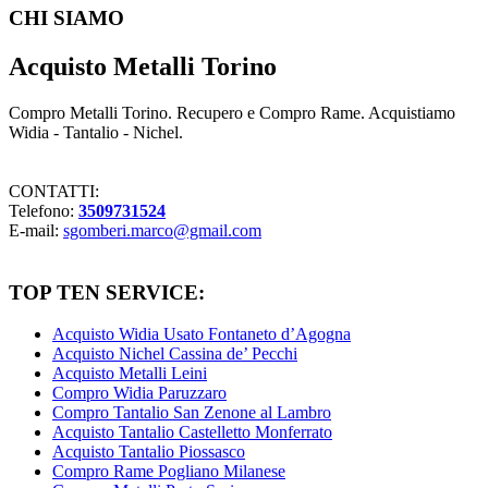
Footer
CHI SIAMO
Acquisto Metalli Torino
Compro Metalli Torino. Recupero e Compro Rame. Acquistiamo
Widia - Tantalio - Nichel.
CONTATTI:
Telefono:
3509731524
E-mail:
sgomberi.marco@gmail.com
TOP TEN SERVICE:
Acquisto Widia Usato Fontaneto d’Agogna
Acquisto Nichel Cassina de’ Pecchi
Acquisto Metalli Leini
Compro Widia Paruzzaro
Compro Tantalio San Zenone al Lambro
Acquisto Tantalio Castelletto Monferrato
Acquisto Tantalio Piossasco
Compro Rame Pogliano Milanese