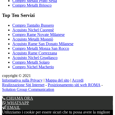
Compro Metalli Prato Sesia
Compro Metalli Briosco
Top Ten Servizi
Compro Tantalio Bussero
Acquisto Nichel Cuorgnè
Compro Rame Novate Milanese
Acquisto Metalli Muggiò
Acquisto Rame San Donato Milanese
Compro Metalli Monza San Rocco
Acquisto Rame Correzzana
Acquisto Nichel Grugliasco
Compro Metalli Solaro
Compro Nichel Macherio
copyright © 2021
Informativa sulla Privacy
|
Mappa del sito
|
Accedi
Realizzazione Siti Internet
-
Posizionamento siti web ROMA
-
Solution Group Communication
CHIAMA ORA
WHATSAPP
EMAIL
Utilizziamo i cookie per essere sicuri che tu possa avere la migliore