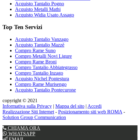
Acquisto Tantalio Pogno
Acquisto Metalli Mathi
Acquisto Widia Usato Assago
Top Ten Servizi
Acquisto Tantalio Vanzago
Acquisto Tantalio Mazzè
Compro Rame Suno
Compro Metalli Novi Ligure
Compro Rame Broni
Compro Tantalio Abbiategrasso
Compro Tantalio Inzago
Acquisto Nichel Pontestura
Compro Rame Murisengo
Acquisto Tantalio Pontecurone
copyright © 2021
Informativa sulla Privacy
|
Mappa del sito
|
Accedi
Realizzazione Siti Internet
-
Posizionamento siti web ROMA
-
Solution Group Communication
CHIAMA ORA
WHATSAPP
EMAIL