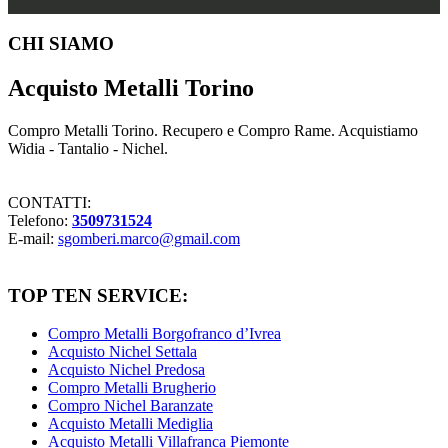
Footer
CHI SIAMO
Acquisto Metalli Torino
Compro Metalli Torino. Recupero e Compro Rame. Acquistiamo
Widia - Tantalio - Nichel.
CONTATTI:
Telefono:
3509731524
E-mail:
sgomberi.marco@gmail.com
TOP TEN SERVICE:
Compro Metalli Borgofranco d’Ivrea
Acquisto Nichel Settala
Acquisto Nichel Predosa
Compro Metalli Brugherio
Compro Nichel Baranzate
Acquisto Metalli Mediglia
Acquisto Metalli Villafranca Piemonte