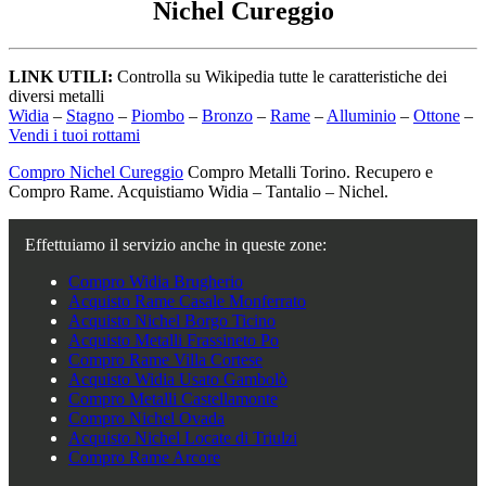
Nichel Cureggio
LINK UTILI:
Controlla su Wikipedia tutte le caratteristiche dei
diversi metalli
Widia
–
Stagno
–
Piombo
–
Bronzo
–
Rame
–
Alluminio
–
Ottone
–
Vendi i tuoi rottami
Compro Nichel Cureggio
Compro Metalli Torino. Recupero e
Compro Rame. Acquistiamo Widia – Tantalio – Nichel.
Effettuiamo il servizio anche in queste zone:
Compro Widia Brugherio
Acquisto Rame Casale Monferrato
Acquisto Nichel Borgo Ticino
Acquisto Metalli Frassineto Po
Compro Rame Villa Cortese
Acquisto Widia Usato Gambolò
Compro Metalli Castellamonte
Compro Nichel Ovada
Acquisto Nichel Locate di Triulzi
Compro Rame Arcore