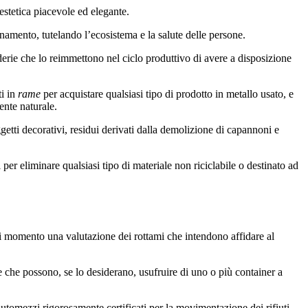
’estetica piacevole ed elegante.
inamento, tutelando l’ecosistema e la salute delle persone.
onderie che lo reimmettono nel ciclo produttivo di avere a disposizione
ti in
rame
per acquistare qualsiasi tipo di prodotto in metallo usato, e
ente naturale.
oggetti decorativi, residui derivati dalla demolizione di capannoni e
 per eliminare qualsiasi tipo di materiale non riciclabile o destinato ad
si momento una valutazione dei rottami che intendono affidare al
e che possono, se lo desiderano, usufruire di uno o più container a
o automezzi rigorosamente certificati per la movimentazione dei rifiuti