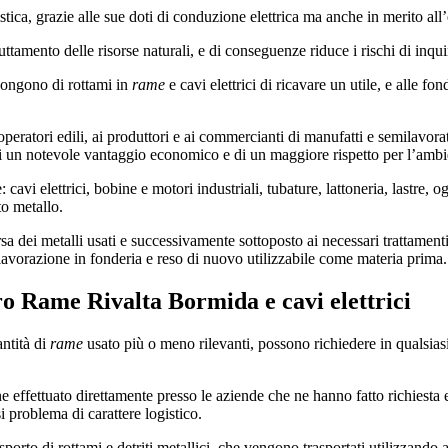
stica, grazie alle sue doti di conduzione elettrica ma anche in merito all
ttamento delle risorse naturali, e di conseguenze riduce i rischi di inqu
pongono di rottami in
rame
e cavi elettrici di ricavare un utile, e alle f
operatori edili, ai produttori e ai commercianti di manufatti e semilavora
ato di un notevole vantaggio economico e di un maggiore rispetto per l’ambi
cavi elettrici, bobine e motori industriali, tubature, lattoneria, lastre, 
to metallo.
sa dei metalli usati e successivamente sottoposto ai necessari trattamenti
lavorazione in fonderia e reso di nuovo utilizzabile come materia prima.
o Rame Rivalta Bormida
e cavi elettrici
ntità di
rame
usato più o meno rilevanti, possono richiedere in qualsia
e effettuato direttamente presso le aziende che ne hanno fatto richiesta 
i problema di carattere logistico.
trasporto di rottami e detriti metallici, che vengono trasportati utilizzand