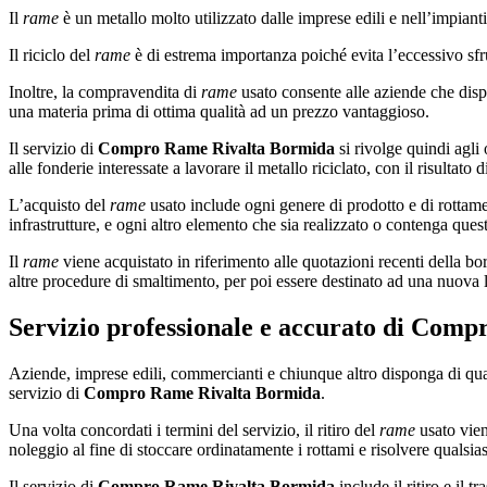
Il
rame
è un metallo molto utilizzato dalle imprese edili e nell’impianti
Il riciclo del
rame
è di estrema importanza poiché evita l’eccessivo sfru
Inoltre, la compravendita di
rame
usato consente alle aziende che dis
una materia prima di ottima qualità ad un prezzo vantaggioso.
Il servizio di
Compro Rame Rivalta Bormida
si rivolge quindi agli 
alle fonderie interessate a lavorare il metallo riciclato, con il risult
L’acquisto del
rame
usato include ogni genere di prodotto e di rottame: 
infrastrutture, e ogni altro elemento che sia realizzato o contenga ques
Il
rame
viene acquistato in riferimento alle quotazioni recenti della bor
altre procedure di smaltimento, per poi essere destinato ad una nuova 
Servizio professionale e accurato di
Compr
Aziende, imprese edili, commercianti e chiunque altro disponga di qua
servizio di
Compro Rame Rivalta Bormida
.
Una volta concordati i termini del servizio, il ritiro del
rame
usato vien
noleggio al fine di stoccare ordinatamente i rottami e risolvere qualsias
Il servizio di
Compro Rame Rivalta Bormida
include il ritiro e il 