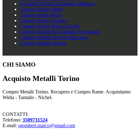
Acquisto Nichel Garbagnate Milanese
Acquisto Rame Mathi
Compro Widia Broni
Compro Widia Casalino
Compro Nichel Busto Garolfo
Compro Metalli San Martino Siccomario
Compro Metalli Bovisio Masciago
Compro Metalli Segrate
Footer
CHI SIAMO
Acquisto Metalli Torino
Compro Metalli Torino. Recupero e Compro Rame. Acquistiamo
Widia - Tantalio - Nichel.
CONTATTI:
Telefono:
3509731524
E-mail:
sgomberi.marco@gmail.com