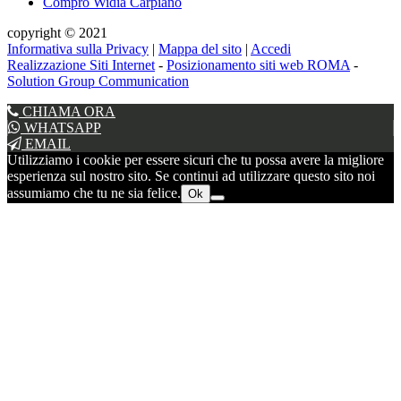
Compro Widia Carpiano
copyright © 2021
Informativa sulla Privacy
|
Mappa del sito
|
Accedi
Realizzazione Siti Internet
-
Posizionamento siti web ROMA
-
Solution Group Communication
CHIAMA ORA
WHATSAPP
EMAIL
Utilizziamo i cookie per essere sicuri che tu possa avere la migliore
esperienza sul nostro sito. Se continui ad utilizzare questo sito noi
assumiamo che tu ne sia felice.
Ok