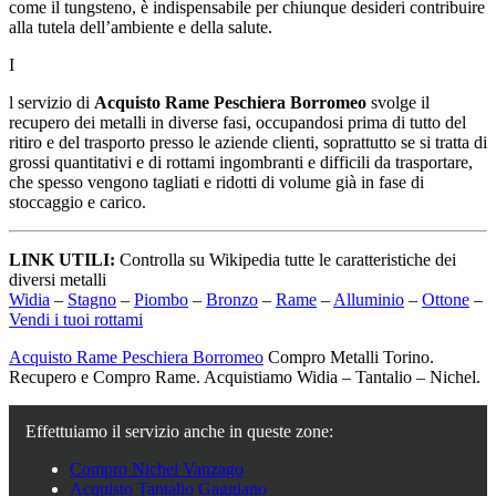
come il tungsteno, è indispensabile per chiunque desideri contribuire
alla tutela dell’ambiente e della salute.
I
l servizio di
Acquisto Rame Peschiera Borromeo
svolge il
recupero dei metalli in diverse fasi, occupandosi prima di tutto del
ritiro e del trasporto presso le aziende clienti, soprattutto se si tratta di
grossi quantitativi e di rottami ingombranti e difficili da trasportare,
che spesso vengono tagliati e ridotti di volume già in fase di
stoccaggio e carico.
LINK UTILI:
Controlla su Wikipedia tutte le caratteristiche dei
diversi metalli
Widia
–
Stagno
–
Piombo
–
Bronzo
–
Rame
–
Alluminio
–
Ottone
–
Vendi i tuoi rottami
Acquisto Rame Peschiera Borromeo
Compro Metalli Torino.
Recupero e Compro Rame. Acquistiamo Widia – Tantalio – Nichel.
Effettuiamo il servizio anche in queste zone:
Compro Nichel Vanzago
Acquisto Tantalio Gaggiano