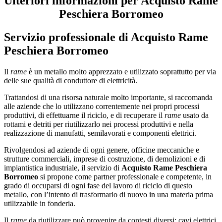
Ulteriori informazioni per Acquisto Rame
Peschiera Borromeo
Servizio professionale di
Acquisto Rame
Peschiera Borromeo
Il
rame
è un metallo molto apprezzato e utilizzato soprattutto per via
delle sue qualità di conduttore di elettricità.
Trattandosi di una risorsa naturale molto importante, si raccomanda
alle aziende che lo utilizzano correntemente nei propri processi
produttivi, di effettuarne il riciclo, e di recuperare il
rame
usato da
rottami e detriti per riutilizzarlo nei processi produttivi e nella
realizzazione di manufatti, semilavorati e componenti elettrici.
Rivolgendosi ad aziende di ogni genere, officine meccaniche e
strutture commerciali, imprese di costruzione, di demolizioni e di
impiantistica industriale, il servizio di
Acquisto Rame Peschiera
Borromeo
si propone come partner professionale e competente, in
grado di occuparsi di ogni fase del lavoro di riciclo di questo
metallo, con l’intento di trasformarlo di nuovo in una materia prima
utilizzabile in fonderia.
Il
rame
da riutilizzare può provenire da contesti diversi: cavi elettrici