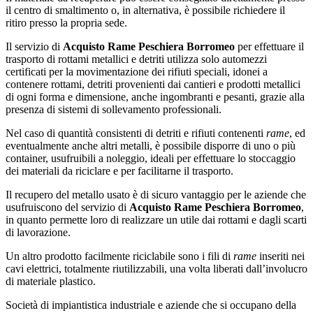
il centro di smaltimento o, in alternativa, è possibile richiedere il
ritiro presso la propria sede.
Il servizio di
Acquisto Rame Peschiera Borromeo
per effettuare il
trasporto di rottami metallici e detriti utilizza solo automezzi
certificati per la movimentazione dei rifiuti speciali, idonei a
contenere rottami, detriti provenienti dai cantieri e prodotti metallici
di ogni forma e dimensione, anche ingombranti e pesanti, grazie alla
presenza di sistemi di sollevamento professionali.
Nel caso di quantità consistenti di detriti e rifiuti contenenti
rame
, ed
eventualmente anche altri metalli, è possibile disporre di uno o più
container, usufruibili a noleggio, ideali per effettuare lo stoccaggio
dei materiali da riciclare e per facilitarne il trasporto.
Il recupero del metallo usato è di sicuro vantaggio per le aziende che
usufruiscono del servizio di
Acquisto Rame Peschiera Borromeo
,
in quanto permette loro di realizzare un utile dai rottami e dagli scarti
di lavorazione.
Un altro prodotto facilmente riciclabile sono i fili di
rame
inseriti nei
cavi elettrici, totalmente riutilizzabili, una volta liberati dall’involucro
di materiale plastico.
Società di impiantistica industriale e aziende che si occupano della