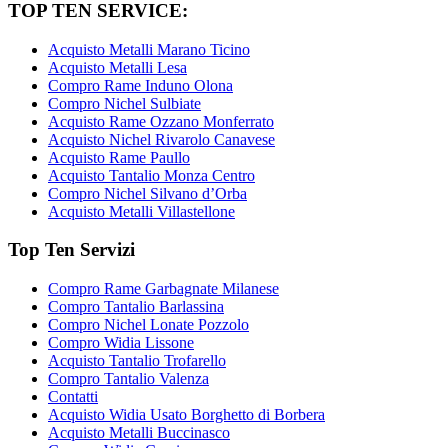
TOP TEN SERVICE:
Acquisto Metalli Marano Ticino
Acquisto Metalli Lesa
Compro Rame Induno Olona
Compro Nichel Sulbiate
Acquisto Rame Ozzano Monferrato
Acquisto Nichel Rivarolo Canavese
Acquisto Rame Paullo
Acquisto Tantalio Monza Centro
Compro Nichel Silvano d’Orba
Acquisto Metalli Villastellone
Top Ten Servizi
Compro Rame Garbagnate Milanese
Compro Tantalio Barlassina
Compro Nichel Lonate Pozzolo
Compro Widia Lissone
Acquisto Tantalio Trofarello
Compro Tantalio Valenza
Contatti
Acquisto Widia Usato Borghetto di Borbera
Acquisto Metalli Buccinasco