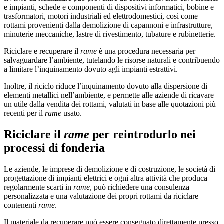
e impianti, schede e componenti di dispositivi informatici, bobine e
trasformatori, motori industriali ed elettrodomestici, così come
rottami provenienti dalla demolizione di capannoni e infrastrutture,
minuterie meccaniche, lastre di rivestimento, tubature e rubinetterie.
Riciclare e recuperare il
rame
è una procedura necessaria per
salvaguardare l’ambiente, tutelando le risorse naturali e contribuendo
a limitare l’inquinamento dovuto agli impianti estrattivi.
Inoltre, il riciclo riduce l’inquinamento dovuto alla dispersione di
elementi metallici nell’ambiente, e permette alle aziende di ricavare
un utile dalla vendita dei rottami, valutati in base alle quotazioni più
recenti per il
rame
usato.
Riciclare il
rame
per reintrodurlo nei
processi di fonderia
Le aziende, le imprese di demolizione e di costruzione, le società di
progettazione di impianti elettrici e ogni altra attività che produca
regolarmente scarti in
rame
, può richiedere una consulenza
personalizzata e una valutazione dei propri rottami da riciclare
contenenti
rame
.
Il materiale da recuperare può essere consegnato direttamente presso